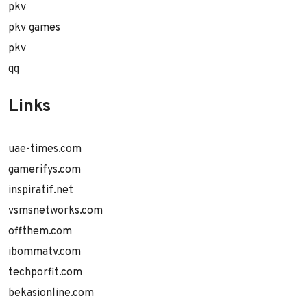
pkv
pkv games
pkv
qq
Links
uae-times.com
gamerifys.com
inspiratif.net
vsmsnetworks.com
offthem.com
ibommatv.com
techporfit.com
bekasionline.com