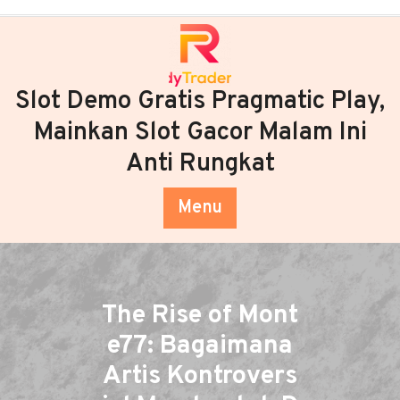
Skip
to
content
Slot Demo Gratis Pragmatic Play,
Mainkan Slot Gacor Malam Ini
Anti Rungkat
Menu
The Rise of Mont
e77: Bagaimana
Artis Kontrovers