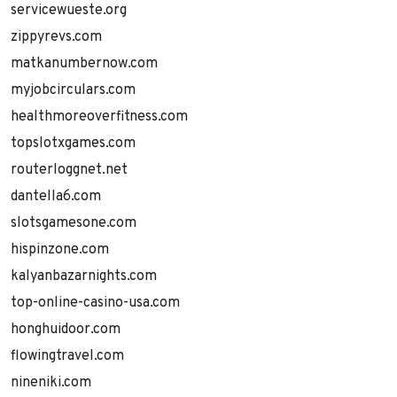
servicewueste.org
zippyrevs.com
matkanumbernow.com
myjobcirculars.com
healthmoreoverfitness.com
topslotxgames.com
routerloggnet.net
dantella6.com
slotsgamesone.com
hispinzone.com
kalyanbazarnights.com
top-online-casino-usa.com
honghuidoor.com
flowingtravel.com
nineniki.com