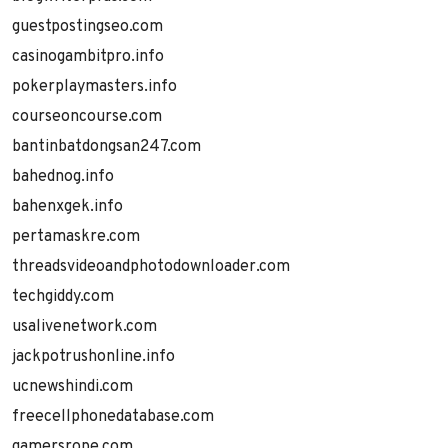
guestpostingseo.com
casinogambitpro.info
pokerplaymasters.info
courseoncourse.com
bantinbatdongsan247.com
bahednog.info
bahenxgek.info
pertamaskre.com
threadsvideoandphotodownloader.com
techgiddy.com
usalivenetwork.com
jackpotrushonline.info
ucnewshindi.com
freecellphonedatabase.com
gamersrope.com