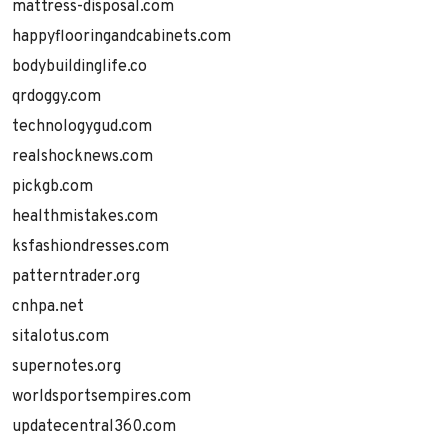
mattress-disposal.com
happyflooringandcabinets.com
bodybuildinglife.co
qrdoggy.com
technologygud.com
realshocknews.com
pickgb.com
healthmistakes.com
ksfashiondresses.com
patterntrader.org
cnhpa.net
sitalotus.com
supernotes.org
worldsportsempires.com
updatecentral360.com