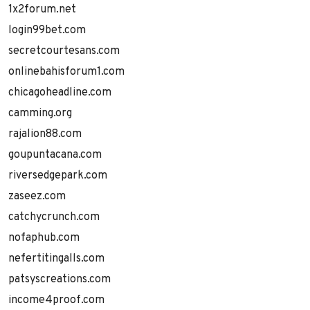
1x2forum.net
login99bet.com
secretcourtesans.com
onlinebahisforum1.com
chicagoheadline.com
camming.org
rajalion88.com
goupuntacana.com
riversedgepark.com
zaseez.com
catchycrunch.com
nofaphub.com
nefertitingalls.com
patsyscreations.com
income4proof.com