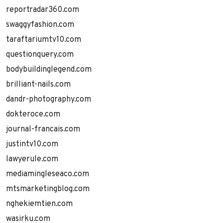
reportradar360.com
swaggyfashion.com
taraftariumtv10.com
questionquery.com
bodybuildinglegend.com
brilliant-nails.com
dandr-photography.com
dokteroce.com
journal-francais.com
justintv10.com
lawyerule.com
mediamingleseaco.com
mtsmarketingblog.com
nghekiemtien.com
wasirku.com