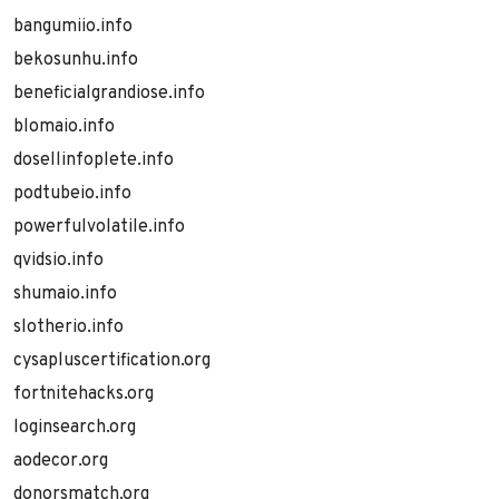
bangumiio.info
bekosunhu.info
beneficialgrandiose.info
blomaio.info
dosellinfoplete.info
podtubeio.info
powerfulvolatile.info
qvidsio.info
shumaio.info
slotherio.info
cysapluscertification.org
fortnitehacks.org
loginsearch.org
aodecor.org
donorsmatch.org