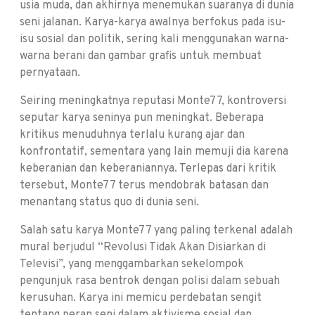
usia muda, dan akhirnya menemukan suaranya di dunia
seni jalanan. Karya-karya awalnya berfokus pada isu-
isu sosial dan politik, sering kali menggunakan warna-
warna berani dan gambar grafis untuk membuat
pernyataan.
Seiring meningkatnya reputasi Monte77, kontroversi
seputar karya seninya pun meningkat. Beberapa
kritikus menuduhnya terlalu kurang ajar dan
konfrontatif, sementara yang lain memuji dia karena
keberanian dan keberaniannya. Terlepas dari kritik
tersebut, Monte77 terus mendobrak batasan dan
menantang status quo di dunia seni.
Salah satu karya Monte77 yang paling terkenal adalah
mural berjudul “Revolusi Tidak Akan Disiarkan di
Televisi”, yang menggambarkan sekelompok
pengunjuk rasa bentrok dengan polisi dalam sebuah
kerusuhan. Karya ini memicu perdebatan sengit