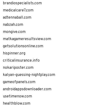
brandiospecialists.com
medicalcare7.com
adtennaball.com
nabzah.com
mongive.com
matkagameresultsview.com
getsolutionsonline.com
hispinner.org
criticalinsurance.info
nokariposter.com
kalyan-guessing-nightplay.com
gameofpanels.com
androidappsdownloader.com
usetimenow.com
healthblow.com