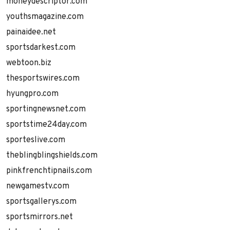
moneydescriptor.com
youthsmagazine.com
painaidee.net
sportsdarkest.com
webtoon.biz
thesportswires.com
hyungpro.com
sportingnewsnet.com
sportstime24day.com
sporteslive.com
theblingblingshields.com
pinkfrenchtipnails.com
newgamestv.com
sportsgallerys.com
sportsmirrors.net