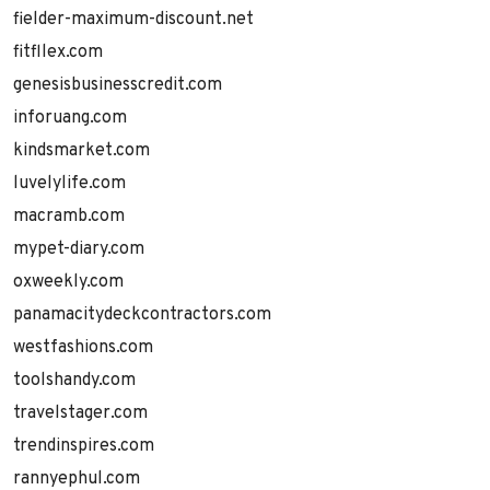
fielder-maximum-discount.net
fitfllex.com
genesisbusinesscredit.com
inforuang.com
kindsmarket.com
luvelylife.com
macramb.com
mypet-diary.com
oxweekly.com
panamacitydeckcontractors.com
westfashions.com
toolshandy.com
travelstager.com
trendinspires.com
rannyephul.com