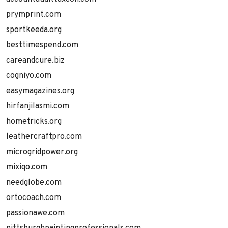
prymprint.com
sportkeeda.org
besttimespend.com
careandcure.biz
cogniyo.com
easymagazines.org
hirfanjilasmi.com
hometricks.org
leathercraftpro.com
microgridpower.org
mixiqo.com
needglobe.com
ortocoach.com
passionawe.com