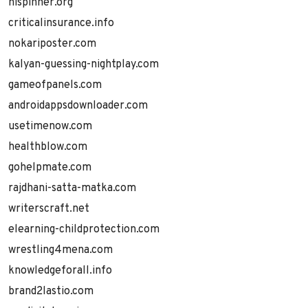
hispinner.org
criticalinsurance.info
nokariposter.com
kalyan-guessing-nightplay.com
gameofpanels.com
androidappsdownloader.com
usetimenow.com
healthblow.com
gohelpmate.com
rajdhani-satta-matka.com
writerscraft.net
elearning-childprotection.com
wrestling4mena.com
knowledgeforall.info
brand2lastio.com