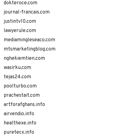
dokteroce.com
journal-francais.com
justintv10.com
lawyerule.com
mediamingleseaco.com
mtsmarketingblog.com
nghekiemtien.com
wasirku.com
tejas24.com
poolturbo.com
prachestait.com
artforafghans.info
airvendio.info
healthexe.info
puretecx.info