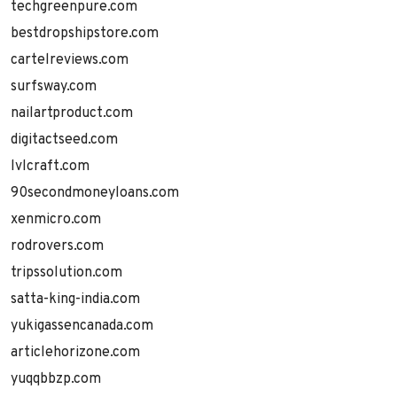
techgreenpure.com
bestdropshipstore.com
cartelreviews.com
surfsway.com
nailartproduct.com
digitactseed.com
lvlcraft.com
90secondmoneyloans.com
xenmicro.com
rodrovers.com
tripssolution.com
satta-king-india.com
yukigassencanada.com
articlehorizone.com
yuqqbbzp.com