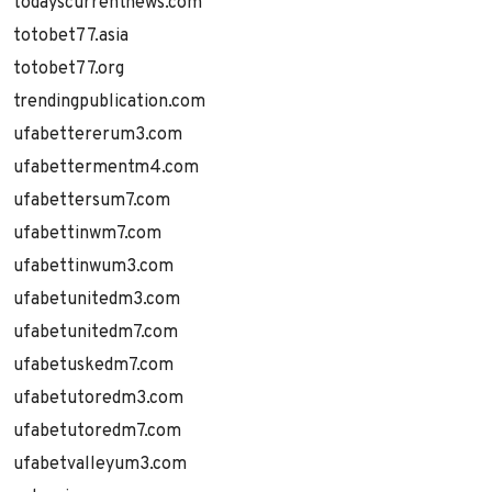
todayscurrentnews.com
totobet77.asia
totobet77.org
trendingpublication.com
ufabettererum3.com
ufabettermentm4.com
ufabettersum7.com
ufabettinwm7.com
ufabettinwum3.com
ufabetunitedm3.com
ufabetunitedm7.com
ufabetuskedm7.com
ufabetutoredm3.com
ufabetutoredm7.com
ufabetvalleyum3.com