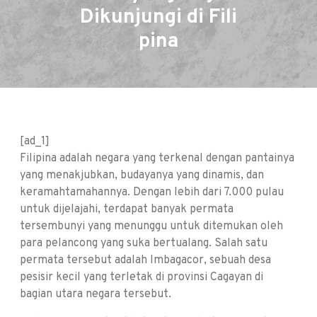
Dikunjungi di Fili
pina
[ad_1]
Filipina adalah negara yang terkenal dengan pantainya
yang menakjubkan, budayanya yang dinamis, dan
keramahtamahannya. Dengan lebih dari 7.000 pulau
untuk dijelajahi, terdapat banyak permata
tersembunyi yang menunggu untuk ditemukan oleh
para pelancong yang suka bertualang. Salah satu
permata tersebut adalah Imbagacor, sebuah desa
pesisir kecil yang terletak di provinsi Cagayan di
bagian utara negara tersebut.