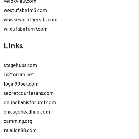
veloxview.com
westufabetm3.com
whiskeybrothersllc.com
wildufabetum7.com
Links
stagehubs.com
1x2forum.net
login99bet.com
secretcourtesans.com
onlinebahisforum1.com
chicagoheadline.com
camming.org
rajalion88.com