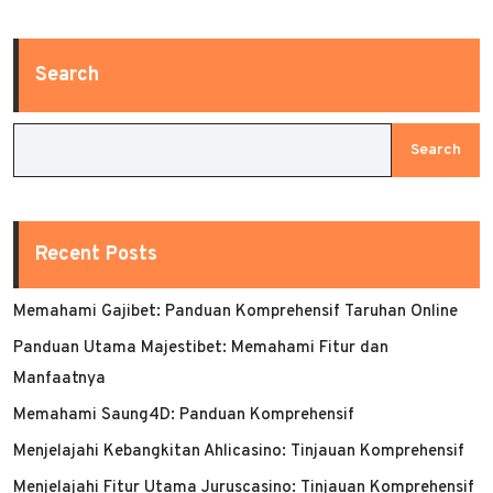
Search
Search
Recent Posts
Memahami Gajibet: Panduan Komprehensif Taruhan Online
Panduan Utama Majestibet: Memahami Fitur dan
Manfaatnya
Memahami Saung4D: Panduan Komprehensif
Menjelajahi Kebangkitan Ahlicasino: Tinjauan Komprehensif
Menjelajahi Fitur Utama Juruscasino: Tinjauan Komprehensif