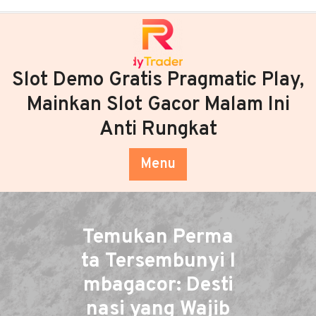
Skip
to
content
Slot Demo Gratis Pragmatic Play,
Mainkan Slot Gacor Malam Ini
Anti Rungkat
Menu
Temukan Perma
ta Tersembunyi I
mbagacor: Desti
nasi yang Wajib