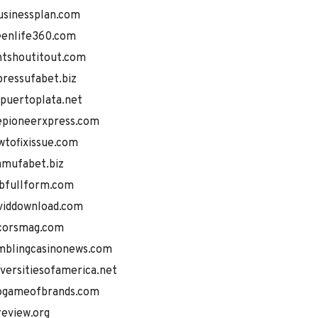
usinessplan.com
eenlife360.com
ntshoutitout.com
pressufabet.biz
puertoplata.net
epioneerxpress.com
wtofixissue.com
amufabet.biz
bfullform.com
lviddownload.com
corsmag.com
mblingcasinonews.com
iversitiesofamerica.net
ogameofbrands.com
review.org