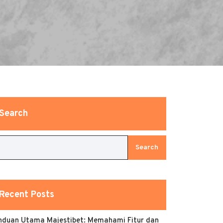
Search
Search
Recent Posts
nduan Utama Majestibet: Memahami Fitur dan