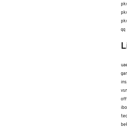
pk
pk
pk
qq
L
ua
ga
ins
vs
of
ib
te
be