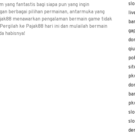
slo
 yang fantastis bagi siapa pun yang ingin
n berbagai pilihan permainan, antarmuka yang
liv
Pajak88 menawarkan pengalaman bermain game tidak
ban
Pergilah ke Pajak88 hari ini dan mulailah bermain
ga
a habisnya!
do
qiu
po
sit
pk
do
ba
pk
slo
sl
de