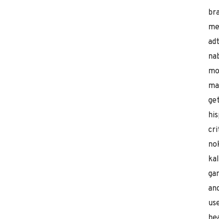
br
me
ad
na
mo
ma
ge
his
cri
no
ka
ga
an
us
he