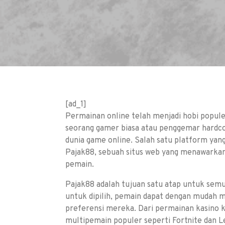
[ad_1]
Permainan online telah menjadi hobi populer
seorang gamer biasa atau penggemar hardcor
dunia game online. Salah satu platform yan
Pajak88, sebuah situs web yang menawarkan
pemain.
Pajak88 adalah tujuan satu atap untuk sem
untuk dipilih, pemain dapat dengan mudah 
preferensi mereka. Dari permainan kasino k
multipemain populer seperti Fortnite dan L