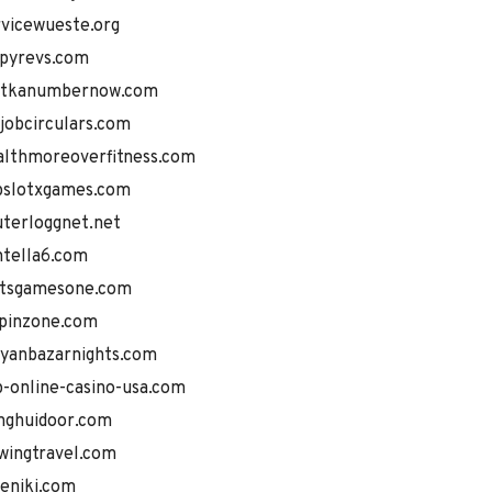
rvicewueste.org
ppyrevs.com
tkanumbernow.com
jobcirculars.com
althmoreoverfitness.com
pslotxgames.com
uterloggnet.net
ntella6.com
otsgamesone.com
spinzone.com
lyanbazarnights.com
p-online-casino-usa.com
nghuidoor.com
owingtravel.com
neniki.com