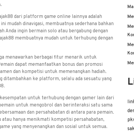
.
Ma
jak88 dari platform game online lainnya adalah
Me
ini mudah dinavigasi, membuatnya sederhana bahkan
Men
h Anda ingin bermain solo atau bergabung dengan
Ko
Pajak88 membuatnya mudah untuk terhubung dengan
Men
.
Ko
uga menawarkan berbagai fitur menarik untuk
Me
Pemain dapat memanfaatkan bonus dan promosi
rnamen dan kompetisi untuk memenangkan hadiah.
 ditambahkan ke platform, selalu ada sesuatu yang
L
88.
h kesempatan untuk terhubung dengan gamer lain dari
lin
pemain untuk mengobrol dan berinteraksi satu sama
de
kebersamaan dan persahabatan di antara para pemain.
 atau hanya menikmati kompetisi persahabatan,
pk
ame yang menyenangkan dan sosial untuk semua.
sa