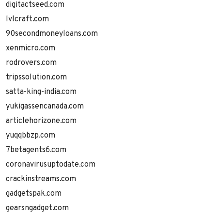
digitactseed.com
lvlcraft.com
90secondmoneyloans.com
xenmicro.com
rodrovers.com
tripssolution.com
satta-king-india.com
yukigassencanada.com
articlehorizone.com
yuqqbbzp.com
7betagents6.com
coronavirusuptodate.com
crackinstreams.com
gadgetspak.com
gearsngadget.com