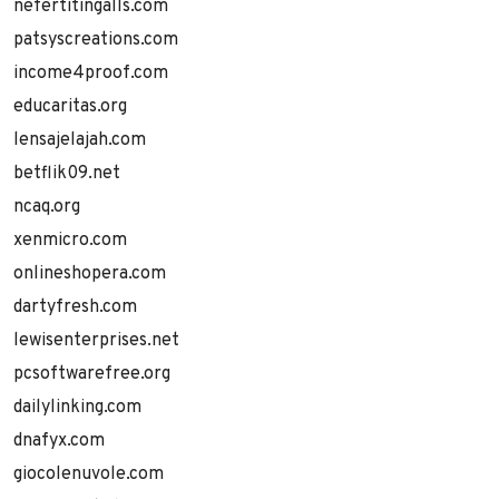
nefertitingalls.com
patsyscreations.com
income4proof.com
educaritas.org
lensajelajah.com
betflik09.net
ncaq.org
xenmicro.com
onlineshopera.com
dartyfresh.com
lewisenterprises.net
pcsoftwarefree.org
dailylinking.com
dnafyx.com
giocolenuvole.com