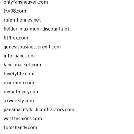
onlyfansheaven.com
lky08.com
ralph-fiennes.net
fielder-maximum-discount.net
fitfllex.com
genesisbusinesscredit.com
inforuang.com
kindsmarket.com
luvelylife.com
macramb.com
mypet-diary.com
oxweekly.com
panamacitydeckcontractors.com
westfashions.com
toolshandy.com