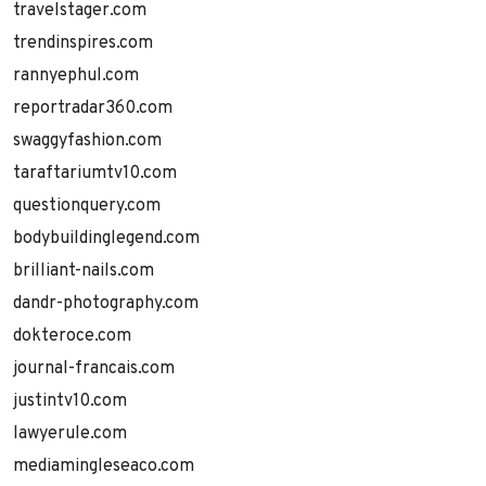
travelstager.com
trendinspires.com
rannyephul.com
reportradar360.com
swaggyfashion.com
taraftariumtv10.com
questionquery.com
bodybuildinglegend.com
brilliant-nails.com
dandr-photography.com
dokteroce.com
journal-francais.com
justintv10.com
lawyerule.com
mediamingleseaco.com