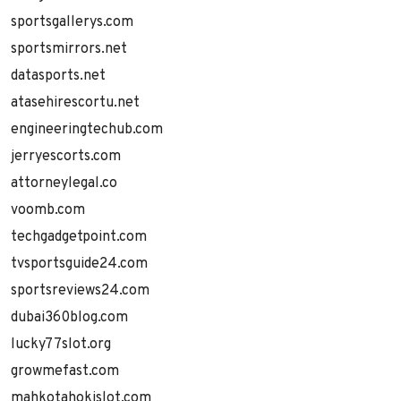
sportsgallerys.com
sportsmirrors.net
datasports.net
atasehirescortu.net
engineeringtechub.com
jerryescorts.com
attorneylegal.co
voomb.com
techgadgetpoint.com
tvsportsguide24.com
sportsreviews24.com
dubai360blog.com
lucky77slot.org
growmefast.com
mahkotahokislot.com