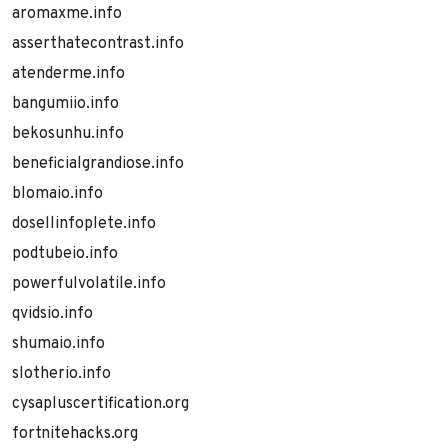
aromaxme.info
asserthatecontrast.info
atenderme.info
bangumiio.info
bekosunhu.info
beneficialgrandiose.info
blomaio.info
dosellinfoplete.info
podtubeio.info
powerfulvolatile.info
qvidsio.info
shumaio.info
slotherio.info
cysapluscertification.org
fortnitehacks.org