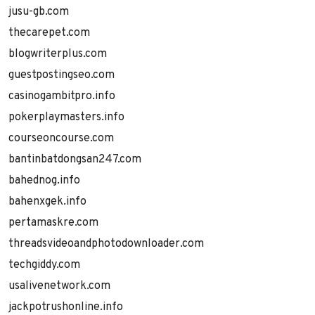
jusu-gb.com
thecarepet.com
blogwriterplus.com
guestpostingseo.com
casinogambitpro.info
pokerplaymasters.info
courseoncourse.com
bantinbatdongsan247.com
bahednog.info
bahenxgek.info
pertamaskre.com
threadsvideoandphotodownloader.com
techgiddy.com
usalivenetwork.com
jackpotrushonline.info