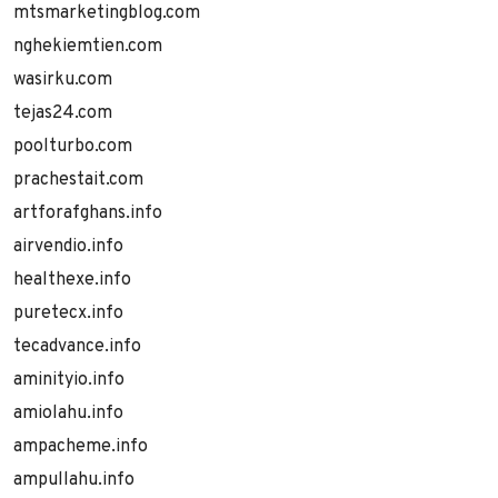
mtsmarketingblog.com
nghekiemtien.com
wasirku.com
tejas24.com
poolturbo.com
prachestait.com
artforafghans.info
airvendio.info
healthexe.info
puretecx.info
tecadvance.info
aminityio.info
amiolahu.info
ampacheme.info
ampullahu.info