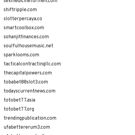
sexmedicineformen.com
shiftripple.com
slotterpercaya.co
smartcoolbox.com
sohanjitfinances.com
soulfulhousemusic.net
sparklooms.com
tacticalcontractingllc.com
thecapitalpowers.com
tobabet88slot3.com
todayscurrentnews.com
totobet77.asia
totobet77.org
trendingpublication.com
ufabettererum3.com