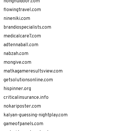
honghuidoor.com
flowingtravel.com
nineniki.com
brandiospecialists.com
medicalcare7.com
adtennaball.com
nabzah.com
mongive.com
matkagameresultsview.com
getsolutionsonline.com
hispinner.org
criticalinsurance.info
nokariposter.com
kalyan-guessing-nightplay.com
gameofpanels.com