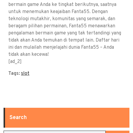
bermain game Anda ke tingkat berikutnya, saatnya
untuk menemukan keajaiban Fanta55. Dengan
teknologi mutakhir, komunitas yang semarak, dan
beragam pilihan permainan, Fanta55 menawarkan
pengalaman bermain game yang tak tertandingi yang
tidak akan Anda temukan di tempat lain. Daftar hari
ini dan mulailah menjelajahi dunia Fanta55 – Anda
tidak akan kecewa!
[ad_2]
Tags:
slot
Search