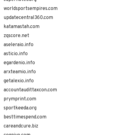
worldsportsempires.com
updatecentral360.com
katamastah.com
zqscore.net
aseleraio.info
asticio.info
egardenio.info
arxteamio.info
getalexio.info
accountaudittaxcon.com
prymprint.com
sportkeeda.org
besttimespend.com
careandcure.biz