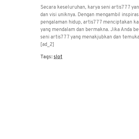
Secara keseluruhan, karya seni artis777 y
dan visi uniknya. Dengan mengambil inspiras
pengalaman hidup, artis777 menciptakan kar
yang mendalam dan bermakna. Jika Anda be
seni artis777 yang menakjubkan dan temukan 
[ad_2]
Tags:
slot