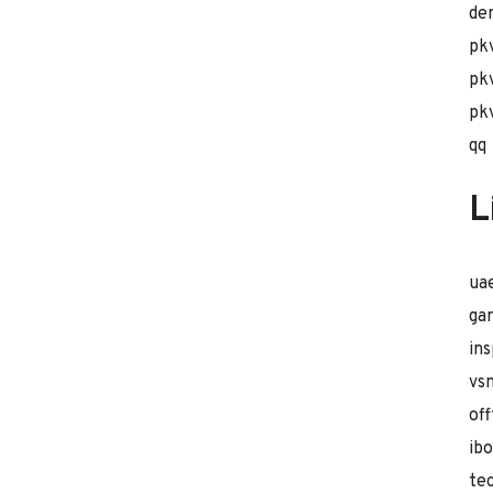
de
pk
pk
pk
qq
L
ua
ga
ins
vs
of
ib
te