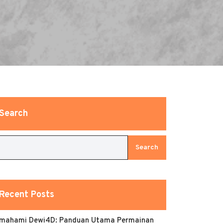
Search
Search
Recent Posts
mahami Dewi4D: Panduan Utama Permainan