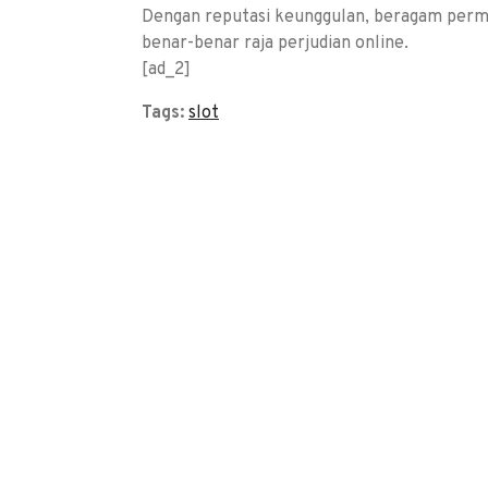
Dengan reputasi keunggulan, beragam perma
benar-benar raja perjudian online.
[ad_2]
Tags:
slot