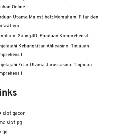
ruhan Online
nduan Utama Majestibet: Memahami Fitur dan
nfaatnya
mahami Saung4D: Panduan Komprehensif
jelajahi Kebangkitan Ahlicasino: Tinjauan
mprehensif
jelajahi Fitur Utama Juruscasino: Tinjauan
mprehensif
inks
k slot gacor
mo slot pg
v qq