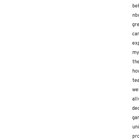
be
nb
gr
ca
ex
my
th
ho
te
we
al
de
ga
un
pr