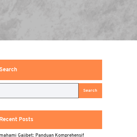
Search
Search
Recent Posts
mahami Gajibet: Panduan Komprehensif