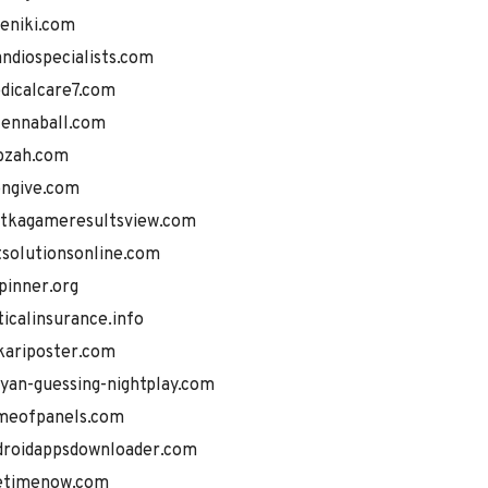
neniki.com
andiospecialists.com
dicalcare7.com
tennaball.com
bzah.com
ngive.com
tkagameresultsview.com
tsolutionsonline.com
pinner.org
ticalinsurance.info
kariposter.com
lyan-guessing-nightplay.com
meofpanels.com
droidappsdownloader.com
etimenow.com