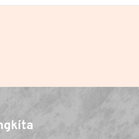
ngkita