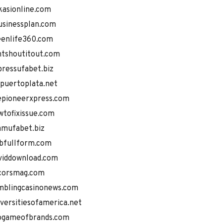
kasionline.com
usinessplan.com
eenlife360.com
ntshoutitout.com
pressufabet.biz
puertoplata.net
epioneerxpress.com
wtofixissue.com
amufabet.biz
bfullform.com
lviddownload.com
corsmag.com
mblingcasinonews.com
iversitiesofamerica.net
ogameofbrands.com