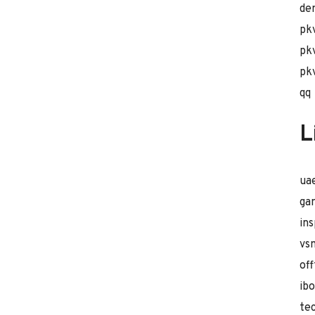
de
pk
pk
pk
qq
L
ua
ga
ins
vs
of
ib
te