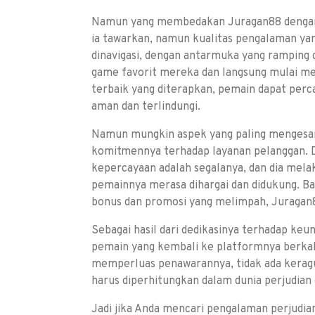
Namun yang membedakan Juragan88 dengan 
ia tawarkan, namun kualitas pengalaman ya
dinavigasi, dengan antarmuka yang rampin
game favorit mereka dan langsung mulai m
terbaik yang diterapkan, pemain dapat per
aman dan terlindungi.
Namun mungkin aspek yang paling mengesan
komitmennya terhadap layanan pelanggan. D
kepercayaan adalah segalanya, dan dia mel
pemainnya merasa dihargai dan didukung. Ba
bonus dan promosi yang melimpah, Juraga
Sebagai hasil dari dedikasinya terhadap ke
pemain yang kembali ke platformnya berkali-
memperluas penawarannya, tidak ada keragu
harus diperhitungkan dalam dunia perjudian 
Jadi jika Anda mencari pengalaman perjudia