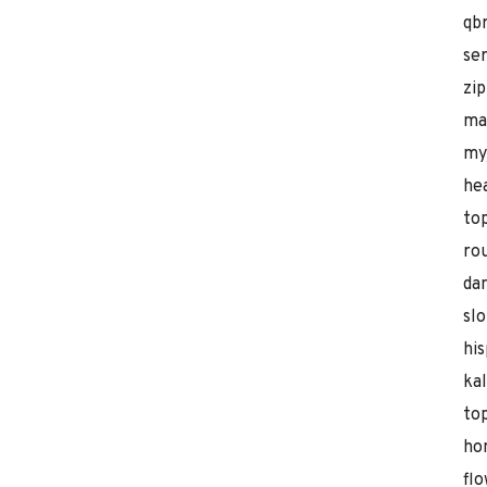
qb
se
zi
ma
my
he
to
ro
da
sl
hi
ka
to
ho
fl