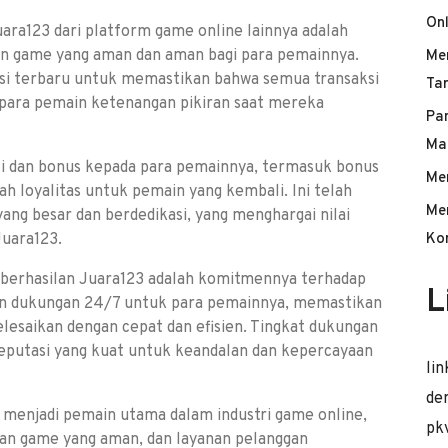
Onl
ra123 dari platform game online lainnya adalah
n game yang aman dan aman bagi para pemainnya.
Me
si terbaru untuk memastikan bahwa semua transaksi
Ta
 para pemain ketenangan pikiran saat mereka
Pa
Ma
i dan bonus kepada para pemainnya, termasuk bonus
Me
h loyalitas untuk pemain yang kembali. Ini telah
Men
ng besar dan berdedikasi, yang menghargai nilai
Juara123.
Ko
keberhasilan Juara123 adalah komitmennya terhadap
L
an dukungan 24/7 untuk para pemainnya, memastikan
lesaikan dengan cepat dan efisien. Tingkat dukungan
putasi yang kuat untuk keandalan dan kepercayaan
lin
de
 menjadi pemain utama dalam industri game online,
pk
gan game yang aman, dan layanan pelanggan