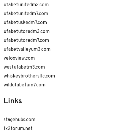
ufabetunitedm3.com
ufabetunitedm7.com
ufabetuskedm7.com
ufabetutoredm3.com
ufabetutoredm7.com
ufabetvalleyum3.com
veloxview.com
westufabetm3.com
whiskeybrothersllc.com
wildufabetum7.com
Links
stagehubs.com
1x2forum.net