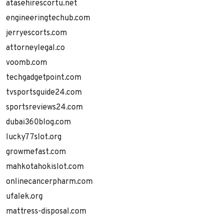
atasehirescortu.net
engineeringtechub.com
jerryescorts.com
attorneylegal.co
voomb.com
techgadgetpoint.com
tvsportsguide24.com
sportsreviews24.com
dubai360blog.com
lucky77slot.org
growmefast.com
mahkotahokislot.com
onlinecancerpharm.com
ufalek.org
mattress-disposal.com