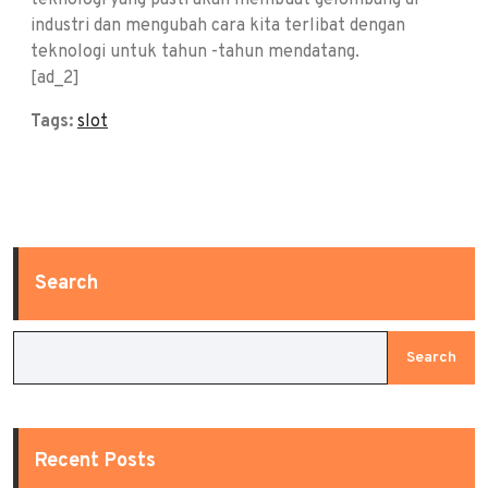
teknologi yang pasti akan membuat gelombang di
industri dan mengubah cara kita terlibat dengan
teknologi untuk tahun -tahun mendatang.
[ad_2]
Tags:
slot
Search
Search
Recent Posts