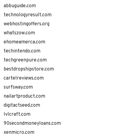
abbuguide.com
technologyresult.com
webhostingoffers.org
whatszow.com
ehomeamerca.com
techintendo.com
techgreenpure.com
bestdropshipstore.com
cartelreviews.com
surfsway.com
nailartproduct.com
digitactseed.com
lvlcraft.com
90secondmoneyloans.com
xenmicro.com