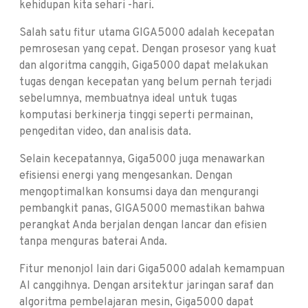
kehidupan kita sehari -hari.
Salah satu fitur utama GIGA5000 adalah kecepatan
pemrosesan yang cepat. Dengan prosesor yang kuat
dan algoritma canggih, Giga5000 dapat melakukan
tugas dengan kecepatan yang belum pernah terjadi
sebelumnya, membuatnya ideal untuk tugas
komputasi berkinerja tinggi seperti permainan,
pengeditan video, dan analisis data.
Selain kecepatannya, Giga5000 juga menawarkan
efisiensi energi yang mengesankan. Dengan
mengoptimalkan konsumsi daya dan mengurangi
pembangkit panas, GIGA5000 memastikan bahwa
perangkat Anda berjalan dengan lancar dan efisien
tanpa menguras baterai Anda.
Fitur menonjol lain dari Giga5000 adalah kemampuan
AI canggihnya. Dengan arsitektur jaringan saraf dan
algoritma pembelajaran mesin, Giga5000 dapat