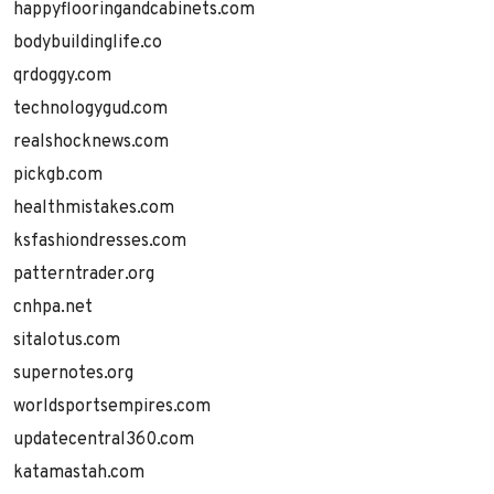
happyflooringandcabinets.com
bodybuildinglife.co
qrdoggy.com
technologygud.com
realshocknews.com
pickgb.com
healthmistakes.com
ksfashiondresses.com
patterntrader.org
cnhpa.net
sitalotus.com
supernotes.org
worldsportsempires.com
updatecentral360.com
katamastah.com