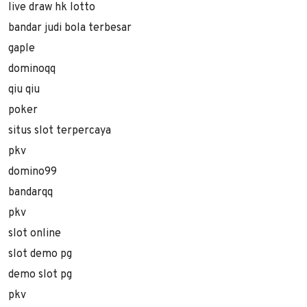
live draw hk lotto
bandar judi bola terbesar
gaple
dominoqq
qiu qiu
poker
situs slot terpercaya
pkv
domino99
bandarqq
pkv
slot online
slot demo pg
demo slot pg
pkv