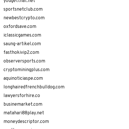
yougetthat.net
sportsnetclub.com
newbestcrypto.com
oxfordsave.com
iclassicgames.com
saung-artikel.com
fasthokivip2.com
observersports.com
cryptominingplus.com
aquinoticiaspe.com
longhairedfrenchbulldog.com
lawyersforhire.co
businemarket.com
matahari88play.net
moneydescriptor.com