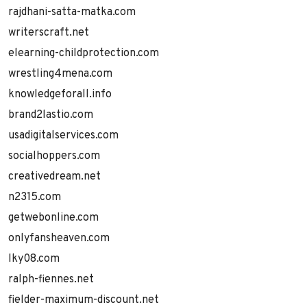
rajdhani-satta-matka.com
writerscraft.net
elearning-childprotection.com
wrestling4mena.com
knowledgeforall.info
brand2lastio.com
usadigitalservices.com
socialhoppers.com
creativedream.net
n2315.com
getwebonline.com
onlyfansheaven.com
lky08.com
ralph-fiennes.net
fielder-maximum-discount.net