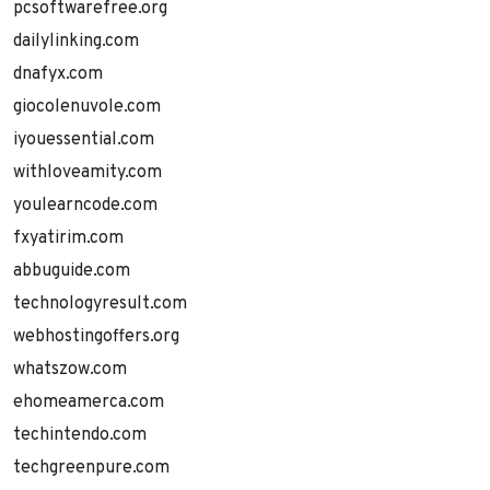
pcsoftwarefree.org
dailylinking.com
dnafyx.com
giocolenuvole.com
iyouessential.com
withloveamity.com
youlearncode.com
fxyatirim.com
abbuguide.com
technologyresult.com
webhostingoffers.org
whatszow.com
ehomeamerca.com
techintendo.com
techgreenpure.com