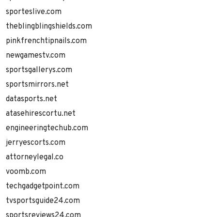
sporteslive.com
theblingblingshields.com
pinkfrenchtipnails.com
newgamestv.com
sportsgallerys.com
sportsmirrors.net
datasports.net
atasehirescortu.net
engineeringtechub.com
jerryescorts.com
attorneylegal.co
voomb.com
techgadgetpoint.com
tvsportsguide24.com
sportsreviews24.com