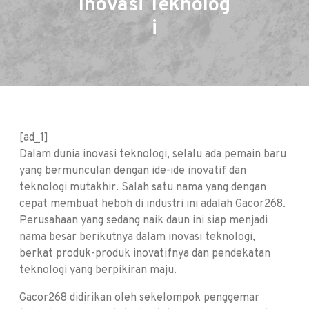
Inovasi Teknolog
i
[ad_1]
Dalam dunia inovasi teknologi, selalu ada pemain baru
yang bermunculan dengan ide-ide inovatif dan
teknologi mutakhir. Salah satu nama yang dengan
cepat membuat heboh di industri ini adalah Gacor268.
Perusahaan yang sedang naik daun ini siap menjadi
nama besar berikutnya dalam inovasi teknologi,
berkat produk-produk inovatifnya dan pendekatan
teknologi yang berpikiran maju.
Gacor268 didirikan oleh sekelompok penggemar