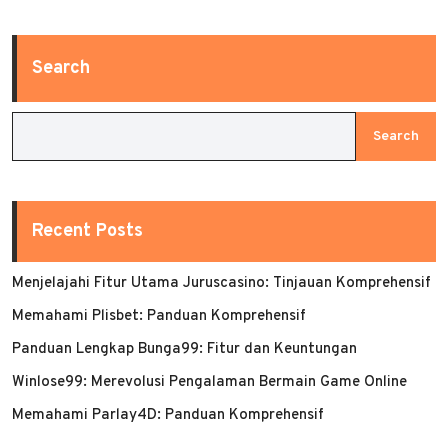
Search
Search
Recent Posts
Menjelajahi Fitur Utama Juruscasino: Tinjauan Komprehensif
Memahami Plisbet: Panduan Komprehensif
Panduan Lengkap Bunga99: Fitur dan Keuntungan
Winlose99: Merevolusi Pengalaman Bermain Game Online
Memahami Parlay4D: Panduan Komprehensif