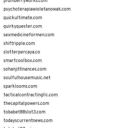
plumberryworks.com
psychoterapiawioletanowak.com
quickultimate.com
quirkyquester.com
sexmedicineformen.com
shiftripple.com
slotterpercaya.co
smartcoolbox.com
sohanjitfinances.com
soulfulhousemusic.net
sparklooms.com
tacticalcontractingllc.com
thecapitalpowers.com
tobabet88slot3.com
todayscurrentnews.com