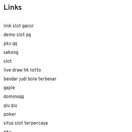
Links
link slot gacor
demo slot pg
pkv qq
sakong
slot
live draw hk lotto
bandar judi bola terbesar
gaple
dominoqq
qiu qiu
poker
situs slot terpercaya