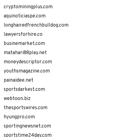
cryptominingplus.com
aquinoticiaspe.com
longhairedfrenchbulldog.com
lawyersforhire.co
businemarket.com
matahari88play.net
moneydescriptor.com
youthsmagazine.com
painaidee.net
sportsdarkest.com
webtoon.biz
thesportswires.com
hyungpro.com
sportingnewsnet.com
sportstime24day.com