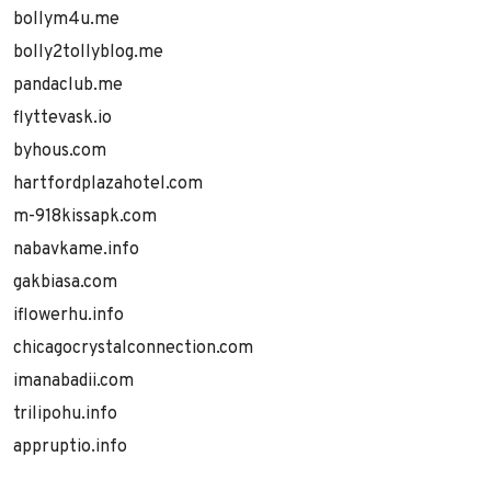
bollym4u.me
bolly2tollyblog.me
pandaclub.me
flyttevask.io
byhous.com
hartfordplazahotel.com
m-918kissapk.com
nabavkame.info
gakbiasa.com
iflowerhu.info
chicagocrystalconnection.com
imanabadii.com
trilipohu.info
appruptio.info