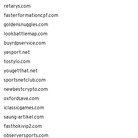
retarys.com
fasterformationcpf.com
goldensnuggles.com
lookbattlemap.com
buyrdpservice.com
yesport.net
tostylo.com
yougetthat.net
sportsnetclub.com
newbestcrypto.com
oxfordsave.com
iclassicgames.com
saung-artikel.com
fasthokivip2.com
observersports.com