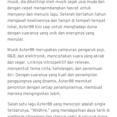
musik, dia dikelilingi oleh musik sejak usia muda dan
dengan cepat mengembangkan hasrat untuk
menyanyi dan menulis lagu. Setelah bertahun-tahun
mengasah keahliannya dan tampil di tempat-tempat
lokal, Aster88 kini siap untuk menghadapi dunia
dengan suaranya yang unik dan energinya yang
menular.
Musik Aster88 merupakan campuran pengaruh pop,
R&B, dan elektronik, menciptakan suara yang akrab
dan segar. Liriknya introspektif dan relevan,
menyentuh tema cinta, kehilangan, dan penemuan
diri. Dengan suaranya yang kuat dan penampilan
panggungnya yang dinamis, Aster88 memikat
penonton dengan setiap penampilannya, membuat
mereka menginginkan lebih.
Salah satu lagu Aster88 yang menonjol adalah single
terbarunya, “Wildfire,” yang mendapatkan daya tarik di