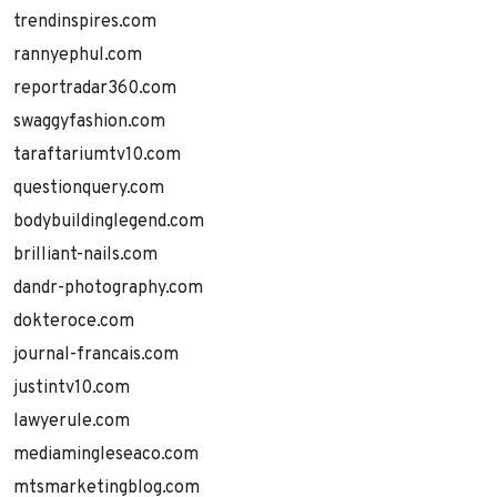
trendinspires.com
rannyephul.com
reportradar360.com
swaggyfashion.com
taraftariumtv10.com
questionquery.com
bodybuildinglegend.com
brilliant-nails.com
dandr-photography.com
dokteroce.com
journal-francais.com
justintv10.com
lawyerule.com
mediamingleseaco.com
mtsmarketingblog.com