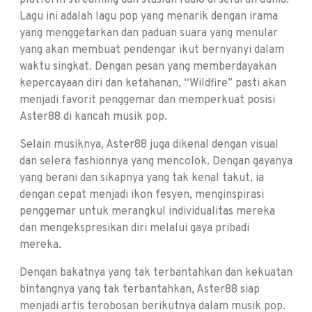
platform streaming dan stasiun radio di seluruh dunia.
Lagu ini adalah lagu pop yang menarik dengan irama
yang menggetarkan dan paduan suara yang menular
yang akan membuat pendengar ikut bernyanyi dalam
waktu singkat. Dengan pesan yang memberdayakan
kepercayaan diri dan ketahanan, “Wildfire” pasti akan
menjadi favorit penggemar dan memperkuat posisi
Aster88 di kancah musik pop.
Selain musiknya, Aster88 juga dikenal dengan visual
dan selera fashionnya yang mencolok. Dengan gayanya
yang berani dan sikapnya yang tak kenal takut, ia
dengan cepat menjadi ikon fesyen, menginspirasi
penggemar untuk merangkul individualitas mereka
dan mengekspresikan diri melalui gaya pribadi
mereka.
Dengan bakatnya yang tak terbantahkan dan kekuatan
bintangnya yang tak terbantahkan, Aster88 siap
menjadi artis terobosan berikutnya dalam musik pop.