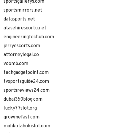
sportsgallerys.com
sportsmirrors.net
datasports.net
atasehirescortu.net
engineeringtechub.com
jerryescorts.com
attorneylegal.co
voomb.com
techgadgetpoint.com
tvsportsguide24.com
sportsreviews24.com
dubai360blog.com
lucky77slot.org
growmefast.com
mahkotahokislot.com