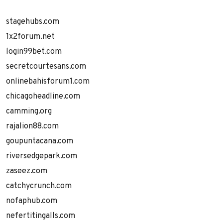
stagehubs.com
1x2forum.net
login99bet.com
secretcourtesans.com
onlinebahisforum1.com
chicagoheadline.com
camming.org
rajalion88.com
goupuntacana.com
riversedgepark.com
zaseez.com
catchycrunch.com
nofaphub.com
nefertitingalls.com