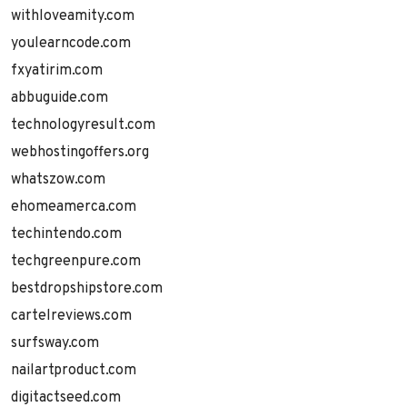
withloveamity.com
youlearncode.com
fxyatirim.com
abbuguide.com
technologyresult.com
webhostingoffers.org
whatszow.com
ehomeamerca.com
techintendo.com
techgreenpure.com
bestdropshipstore.com
cartelreviews.com
surfsway.com
nailartproduct.com
digitactseed.com