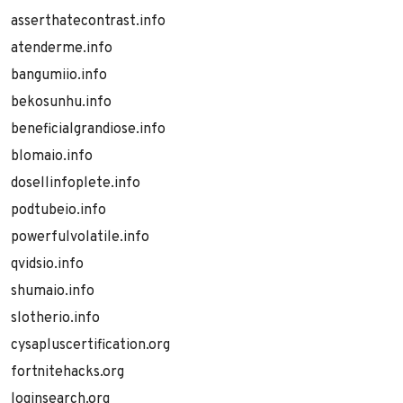
asserthatecontrast.info
atenderme.info
bangumiio.info
bekosunhu.info
beneficialgrandiose.info
blomaio.info
dosellinfoplete.info
podtubeio.info
powerfulvolatile.info
qvidsio.info
shumaio.info
slotherio.info
cysapluscertification.org
fortnitehacks.org
loginsearch.org