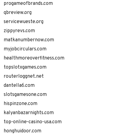
progameofbrands.com
qbreview.org
servicewueste.org
zippyrevs.com
matkanumbernow.com
myjobcirculars.com
healthmoreoverfitness.com
topslotxgames.com
routerloggnet.net
dantella6.com
slotsgamesone.com
hispinzone.com
kalyanbazarnights.com
top-online-casino-usa.com
honghuidoor.com