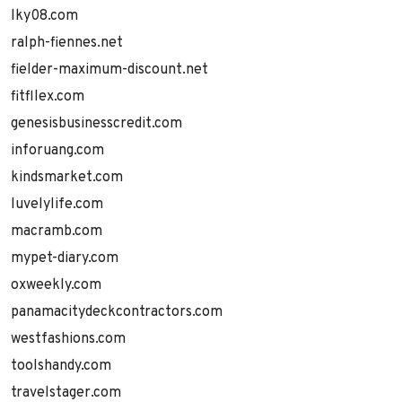
lky08.com
ralph-fiennes.net
fielder-maximum-discount.net
fitfllex.com
genesisbusinesscredit.com
inforuang.com
kindsmarket.com
luvelylife.com
macramb.com
mypet-diary.com
oxweekly.com
panamacitydeckcontractors.com
westfashions.com
toolshandy.com
travelstager.com