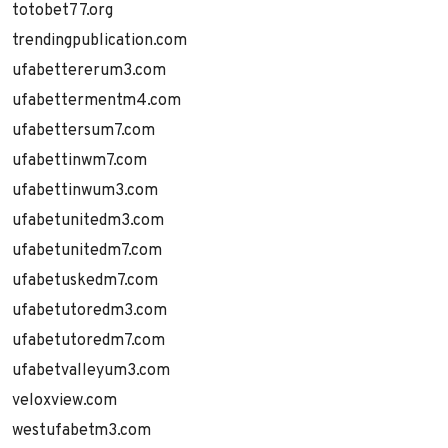
totobet77.org
trendingpublication.com
ufabettererum3.com
ufabettermentm4.com
ufabettersum7.com
ufabettinwm7.com
ufabettinwum3.com
ufabetunitedm3.com
ufabetunitedm7.com
ufabetuskedm7.com
ufabetutoredm3.com
ufabetutoredm7.com
ufabetvalleyum3.com
veloxview.com
westufabetm3.com