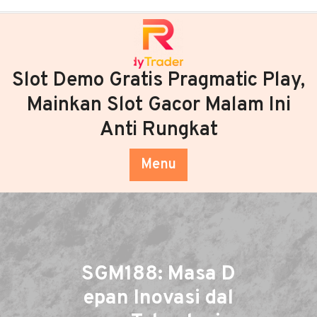
Skip
to
content
Slot Demo Gratis Pragmatic Play,
Mainkan Slot Gacor Malam Ini
Anti Rungkat
Menu
SGM188: Masa D
epan Inovasi dal