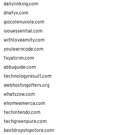
dailylinking.com
dnafyx.com
giocolenuvole.com
iyouessential.com
withloveamity.com
youlearncode.com
fxyatirim.com
abbuguide.com
technologyresult.com
webhostingoffers.org
whatszow.com
ehomeamerca.com
techintendo.com
techgreenpure.com
bestdropshipstore.com