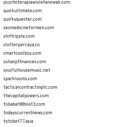
psychoterapiawioletanowak.com
quickultimate.com
quirkyquester.com
sexmedicineformen.com
shiftripple.com
slotterpercaya.co
smartcoolbox.com
sohanjitfinances.com
soulfulhousemusic.net
sparklooms.com
tacticalcontractingllc.com
thecapitalpowers.com
tobabet88slot3.com
todayscurrentnews.com
totobet77.asia