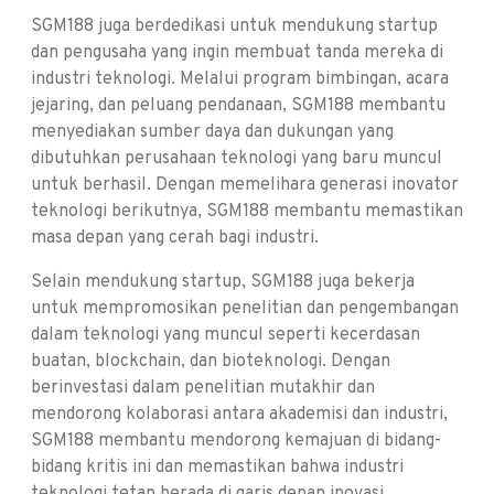
SGM188 juga berdedikasi untuk mendukung startup
dan pengusaha yang ingin membuat tanda mereka di
industri teknologi. Melalui program bimbingan, acara
jejaring, dan peluang pendanaan, SGM188 membantu
menyediakan sumber daya dan dukungan yang
dibutuhkan perusahaan teknologi yang baru muncul
untuk berhasil. Dengan memelihara generasi inovator
teknologi berikutnya, SGM188 membantu memastikan
masa depan yang cerah bagi industri.
Selain mendukung startup, SGM188 juga bekerja
untuk mempromosikan penelitian dan pengembangan
dalam teknologi yang muncul seperti kecerdasan
buatan, blockchain, dan bioteknologi. Dengan
berinvestasi dalam penelitian mutakhir dan
mendorong kolaborasi antara akademisi dan industri,
SGM188 membantu mendorong kemajuan di bidang-
bidang kritis ini dan memastikan bahwa industri