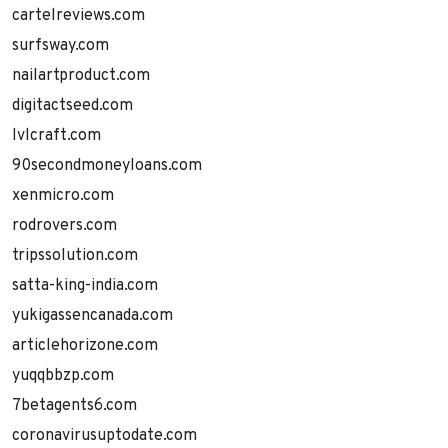
cartelreviews.com
surfsway.com
nailartproduct.com
digitactseed.com
lvlcraft.com
90secondmoneyloans.com
xenmicro.com
rodrovers.com
tripssolution.com
satta-king-india.com
yukigassencanada.com
articlehorizone.com
yuqqbbzp.com
7betagents6.com
coronavirusuptodate.com