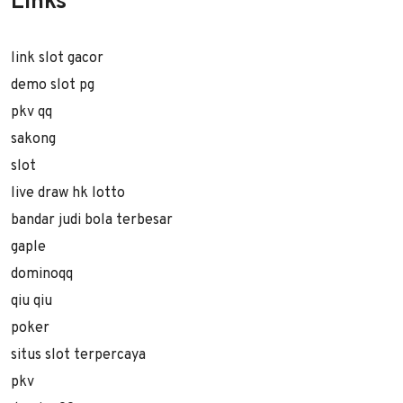
Links
link slot gacor
demo slot pg
pkv qq
sakong
slot
live draw hk lotto
bandar judi bola terbesar
gaple
dominoqq
qiu qiu
poker
situs slot terpercaya
pkv