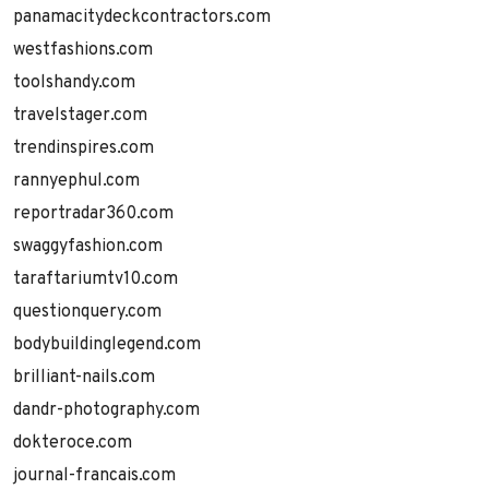
panamacitydeckcontractors.com
westfashions.com
toolshandy.com
travelstager.com
trendinspires.com
rannyephul.com
reportradar360.com
swaggyfashion.com
taraftariumtv10.com
questionquery.com
bodybuildinglegend.com
brilliant-nails.com
dandr-photography.com
dokteroce.com
journal-francais.com