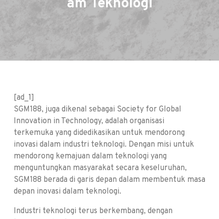
am Teknologi
[ad_1]
SGM188, juga dikenal sebagai Society for Global
Innovation in Technology, adalah organisasi
terkemuka yang didedikasikan untuk mendorong
inovasi dalam industri teknologi. Dengan misi untuk
mendorong kemajuan dalam teknologi yang
menguntungkan masyarakat secara keseluruhan,
SGM188 berada di garis depan dalam membentuk masa
depan inovasi dalam teknologi.
Industri teknologi terus berkembang, dengan