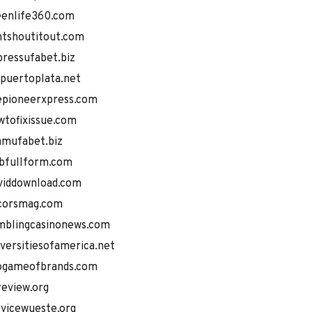
eenlife360.com
ntshoutitout.com
pressufabet.biz
puertoplata.net
epioneerxpress.com
wtofixissue.com
amufabet.biz
bfullform.com
lviddownload.com
corsmag.com
mblingcasinonews.com
iversitiesofamerica.net
ogameofbrands.com
review.org
rvicewueste.org