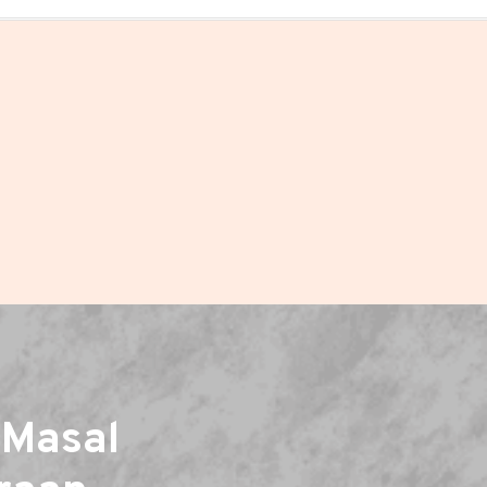
 Masal