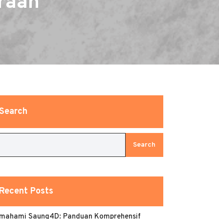
raan
Search
Search
Recent Posts
mahami Saung4D: Panduan Komprehensif