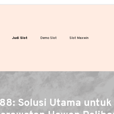
Judi Slot
Demo Slot
Slot Maxwin
188: Solusi Utama untuk