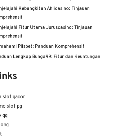
jelajahi Kebangkitan Ahlicasino: Tinjauan
mprehensif
jelajahi Fitur Utama Juruscasino: Tinjauan
mprehensif
mahami Plisbet: Panduan Komprehensif
nduan Lengkap Bunga99: Fitur dan Keuntungan
inks
k slot gacor
mo slot pg
v qq
kong
t