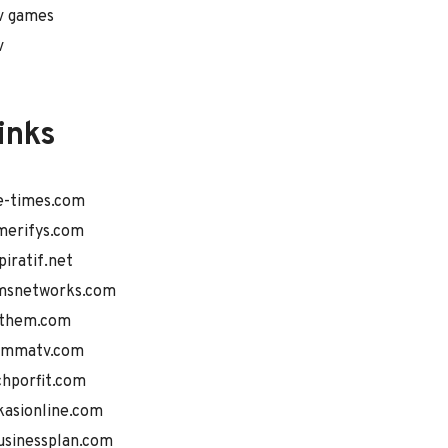
v games
v
inks
e-times.com
merifys.com
piratif.net
msnetworks.com
fthem.com
ommatv.com
chporfit.com
kasionline.com
usinessplan.com