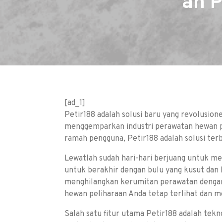
ah 
[ad_1]
Petir188 adalah solusi baru yang revolusio
menggemparkan industri perawatan hewan pe
ramah pengguna, Petir188 adalah solusi ter
Lewatlah sudah hari-hari berjuang untuk m
untuk berakhir dengan bulu yang kusut dan 
menghilangkan kerumitan perawatan denga
hewan peliharaan Anda tetap terlihat dan m
Salah satu fitur utama Petir188 adalah tek