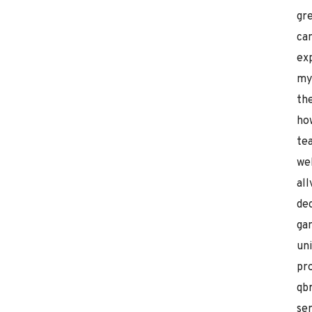
gr
ca
ex
my
th
ho
te
we
al
de
ga
un
pr
qb
se