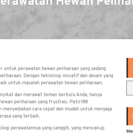
Perawatan Hewan Peliha
ner untuk perawatan hewan peliharaan yang sedang
liharaan. Dengan teknologi inovatif dan desain yang
baik untuk masalah perawatan hewan peliharaan.
enyikat dan merawat teman berbulu Anda, hanya
hewan peliharaan yang frustrasi. Petir188
n menyediakan cara cepat dan mudah untuk menjaga
erasa yang terbaik.
nologi perawatannya yang canggih, yang mencakup
Me