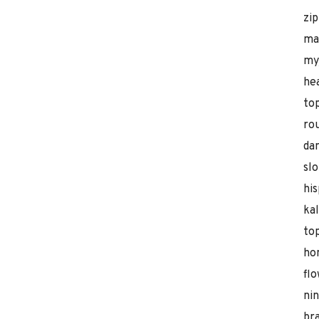
zi
ma
my
he
to
ro
da
sl
hi
ka
to
ho
fl
ni
br