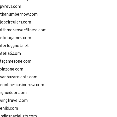
ppyrevs.com
tkanumbernow.com
jobcirculars.com
althmoreoverfitness.com
pslotxgames.com
uterloggnet.net
ntella6.com
otsgamesone.com
spinzone.com
lyanbazarnights.com
p-online-casino-usa.com
nghuidoor.com
owingtravel.com
neniki.com
andiospecialists.com