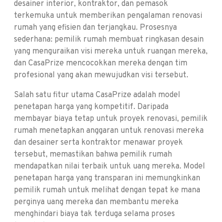
desainer interior, kontraktor, dan pemasok
terkemuka untuk memberikan pengalaman renovasi
rumah yang efisien dan terjangkau. Prosesnya
sederhana: pemilik rumah membuat ringkasan desain
yang menguraikan visi mereka untuk ruangan mereka,
dan CasaPrize mencocokkan mereka dengan tim
profesional yang akan mewujudkan visi tersebut.
Salah satu fitur utama CasaPrize adalah model
penetapan harga yang kompetitif. Daripada
membayar biaya tetap untuk proyek renovasi, pemilik
rumah menetapkan anggaran untuk renovasi mereka
dan desainer serta kontraktor menawar proyek
tersebut, memastikan bahwa pemilik rumah
mendapatkan nilai terbaik untuk uang mereka. Model
penetapan harga yang transparan ini memungkinkan
pemilik rumah untuk melihat dengan tepat ke mana
perginya uang mereka dan membantu mereka
menghindari biaya tak terduga selama proses