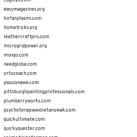
cogniyo.com
easymagazines.org
hirfanjilasmi.com
hometricks.org
leathercraftpro.com
microgridpower.org
mixiqo.com
needglobe.com
ortocoach.com
passionawe.com
pittsburghpaintingprofessionals.com
plumberryworks.com
psychoterapiawioletanowak.com
quickultimate.com
quirkyquester.com