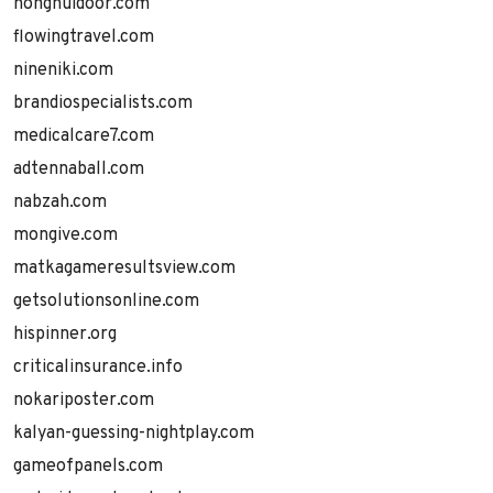
honghuidoor.com
flowingtravel.com
nineniki.com
brandiospecialists.com
medicalcare7.com
adtennaball.com
nabzah.com
mongive.com
matkagameresultsview.com
getsolutionsonline.com
hispinner.org
criticalinsurance.info
nokariposter.com
kalyan-guessing-nightplay.com
gameofpanels.com