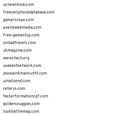
ucnewshindi.com
freecellphonedatabase.com
gamersrope.com
exellewebmedia.com
free-gamestop.com
sinbadtravels.com
ukmagzine.com
wareztech.org
usabestnetwork.com
jessepinkmanoutfit.com
umailsend.com
retarys.com
fasterformationcpf.com
goldensnuggles.com
lookbattlemap.com