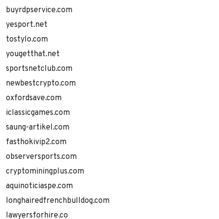
buyrdpservice.com
yesport.net
tostylo.com
yougetthat.net
sportsnetclub.com
newbestcrypto.com
oxfordsave.com
iclassicgames.com
saung-artikel.com
fasthokivip2.com
observersports.com
cryptominingplus.com
aquinoticiaspe.com
longhairedfrenchbulldog.com
lawyersforhire.co