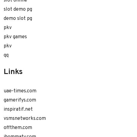
slot online
slot demo pg
demo slot pg
pkv
pkv games
pkv
qq
Links
uae-times.com
gamerifys.com
inspiratif.net
vsmsnetworks.com
offthem.com