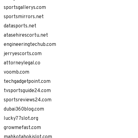
sportsgallerys.com
sportsmirrors.net
datasports.net
atasehirescortu.net
engineeringtechub.com
jerryescorts.com
attorneylegal.co
voomb.com
techgadgetpoint.com
tvsportsguide24.com
sportsreviews24.com
dubai360blog.com
lucky77slot.org
growmefast.com
mahkotahokislot.com