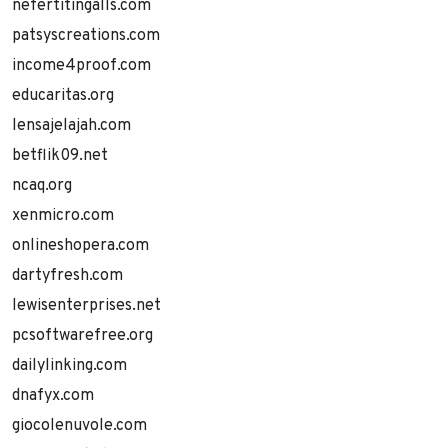
nefertitingalls.com
patsyscreations.com
income4proof.com
educaritas.org
lensajelajah.com
betflik09.net
ncaq.org
xenmicro.com
onlineshopera.com
dartyfresh.com
lewisenterprises.net
pcsoftwarefree.org
dailylinking.com
dnafyx.com
giocolenuvole.com