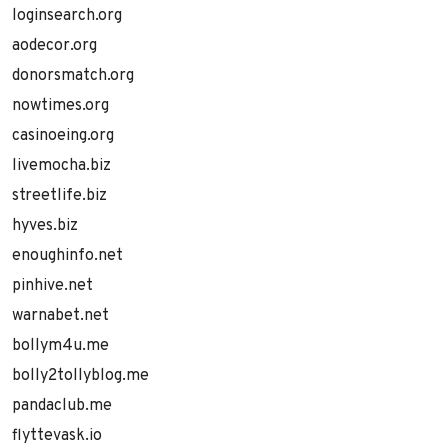
loginsearch.org
aodecor.org
donorsmatch.org
nowtimes.org
casinoeing.org
livemocha.biz
streetlife.biz
hyves.biz
enoughinfo.net
pinhive.net
warnabet.net
bollym4u.me
bolly2tollyblog.me
pandaclub.me
flyttevask.io