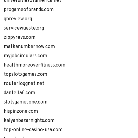
universitiesofamerica.net
progameofbrands.com
qbreview.org
servicewueste.org
zippyrevs.com
matkanumbernow.com
myjobcirculars.com
healthmoreoverfitness.com
topslotxgames.com
routerloggnet.net
dantella6.com
slotsgamesone.com
hispinzone.com
kalyanbazarnights.com
top-online-casino-usa.com