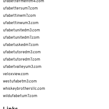
ufabettermentm4.com
ufabettersum7.com
ufabettinwm7.com
ufabettinwum3.com
ufabetunitedm3.com
ufabetunitedm7.com
ufabetuskedm7.com
ufabetutoredm3.com
ufabetutoredm7.com
ufabetvalleyum3.com
veloxview.com
westufabetm3.com
whiskeybrothersllc.com
wildufabetum7.com