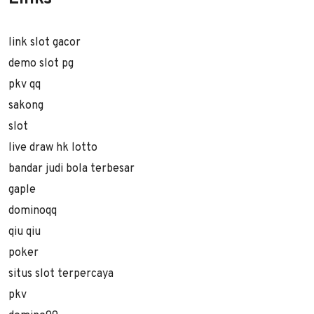
link slot gacor
demo slot pg
pkv qq
sakong
slot
live draw hk lotto
bandar judi bola terbesar
gaple
dominoqq
qiu qiu
poker
situs slot terpercaya
pkv