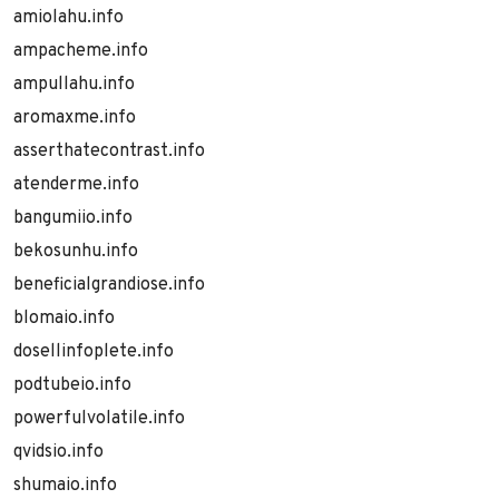
amiolahu.info
ampacheme.info
ampullahu.info
aromaxme.info
asserthatecontrast.info
atenderme.info
bangumiio.info
bekosunhu.info
beneficialgrandiose.info
blomaio.info
dosellinfoplete.info
podtubeio.info
powerfulvolatile.info
qvidsio.info
shumaio.info