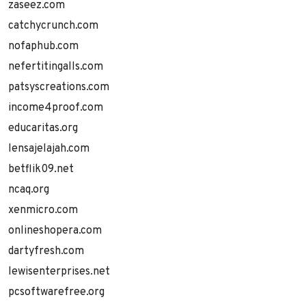
zaseez.com
catchycrunch.com
nofaphub.com
nefertitingalls.com
patsyscreations.com
income4proof.com
educaritas.org
lensajelajah.com
betflik09.net
ncaq.org
xenmicro.com
onlineshopera.com
dartyfresh.com
lewisenterprises.net
pcsoftwarefree.org