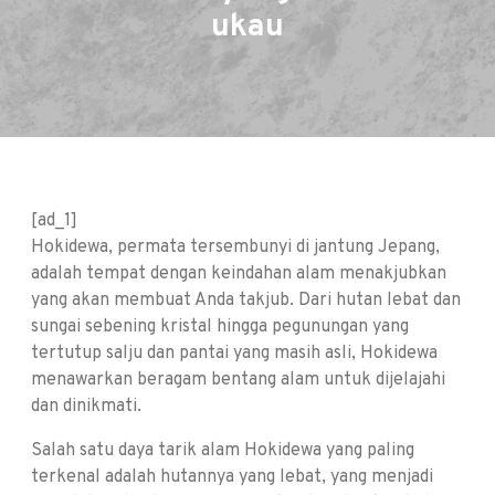
ukau
[ad_1]
Hokidewa, permata tersembunyi di jantung Jepang,
adalah tempat dengan keindahan alam menakjubkan
yang akan membuat Anda takjub. Dari hutan lebat dan
sungai sebening kristal hingga pegunungan yang
tertutup salju dan pantai yang masih asli, Hokidewa
menawarkan beragam bentang alam untuk dijelajahi
dan dinikmati.
Salah satu daya tarik alam Hokidewa yang paling
terkenal adalah hutannya yang lebat, yang menjadi