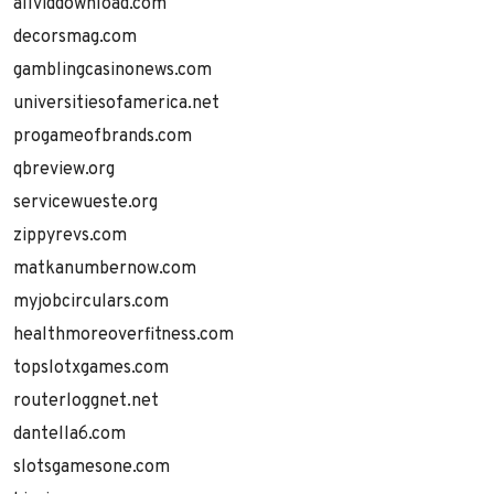
allviddownload.com
decorsmag.com
gamblingcasinonews.com
universitiesofamerica.net
progameofbrands.com
qbreview.org
servicewueste.org
zippyrevs.com
matkanumbernow.com
myjobcirculars.com
healthmoreoverfitness.com
topslotxgames.com
routerloggnet.net
dantella6.com
slotsgamesone.com