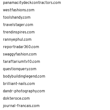
panamacitydeckcontractors.com
westfashions.com
toolshandy.com
travelstager.com
trendinspires.com
rannyephul.com
reportradar360.com
swaggyfashion.com
taraftariumtv10.com
questionquery.com
bodybuildinglegend.com
brilliant-nails.com
dandr-photography.com
dokteroce.com
journal-francais.com