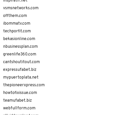
inspiratif.net
vsmsnetworks.com
offthem.com
ibommatv.com
techporfit.com
bekasionline.com
nbusinessplan.com
greenlife360.com
cantshoutitout.com
expressufabet.biz
mypuertoplata.net
thepioneerxpress.com
howtofixissue.com
teamufabet.biz
webfullform.com