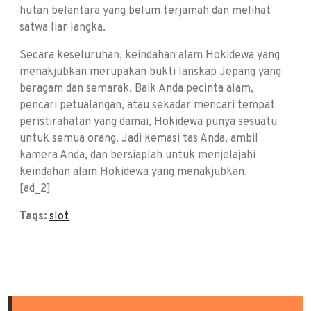
hutan belantara yang belum terjamah dan melihat
satwa liar langka.
Secara keseluruhan, keindahan alam Hokidewa yang
menakjubkan merupakan bukti lanskap Jepang yang
beragam dan semarak. Baik Anda pecinta alam,
pencari petualangan, atau sekadar mencari tempat
peristirahatan yang damai, Hokidewa punya sesuatu
untuk semua orang. Jadi kemasi tas Anda, ambil
kamera Anda, dan bersiaplah untuk menjelajahi
keindahan alam Hokidewa yang menakjubkan.
[ad_2]
Tags:
slot