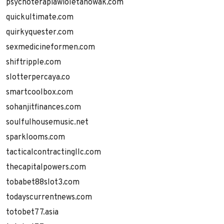
psychoterapiawioletanowak.com
quickultimate.com
quirkyquester.com
sexmedicineformen.com
shiftripple.com
slotterpercaya.co
smartcoolbox.com
sohanjitfinances.com
soulfulhousemusic.net
sparklooms.com
tacticalcontractingllc.com
thecapitalpowers.com
tobabet88slot3.com
todayscurrentnews.com
totobet77.asia