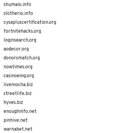
shumaio.info
slotherio.info
cysapluscertification.org
fortnitehacks.org
loginsearch.org
aodecor.org
donorsmatch.org
nowtimes.org
casinoeing.org
livemocha.biz
streetlife.biz
hyves.biz
enoughinfo.net
pinhive.net
warnabet.net