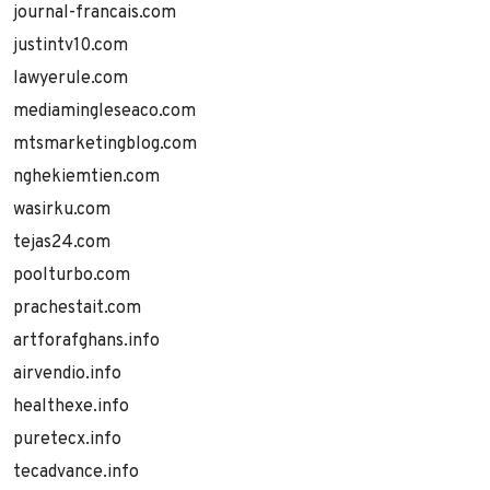
journal-francais.com
justintv10.com
lawyerule.com
mediamingleseaco.com
mtsmarketingblog.com
nghekiemtien.com
wasirku.com
tejas24.com
poolturbo.com
prachestait.com
artforafghans.info
airvendio.info
healthexe.info
puretecx.info
tecadvance.info