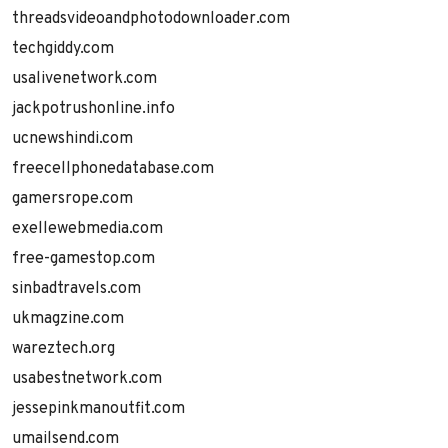
threadsvideoandphotodownloader.com
techgiddy.com
usalivenetwork.com
jackpotrushonline.info
ucnewshindi.com
freecellphonedatabase.com
gamersrope.com
exellewebmedia.com
free-gamestop.com
sinbadtravels.com
ukmagzine.com
wareztech.org
usabestnetwork.com
jessepinkmanoutfit.com
umailsend.com