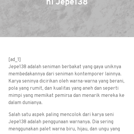
ni Jepe138
[ad_1]
Jepe138 adalah seniman berbakat yang gaya uniknya
membedakannya dari seniman kontemporer lainnya.
Karya seninya dicirikan oleh warna-warna yang berani,
pola yang rumit, dan kualitas yang aneh dan seperti
mimpi yang memikat pemirsa dan menarik mereka ke
dalam dunianya.
Salah satu aspek paling mencolok dari karya seni
Jepe138 adalah penggunaan warnanya. Dia sering
menggunakan palet warna biru, hijau, dan ungu yang