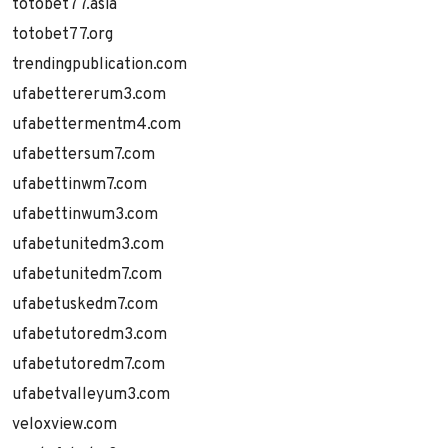
totobet77.asia
totobet77.org
trendingpublication.com
ufabettererum3.com
ufabettermentm4.com
ufabettersum7.com
ufabettinwm7.com
ufabettinwum3.com
ufabetunitedm3.com
ufabetunitedm7.com
ufabetuskedm7.com
ufabetutoredm3.com
ufabetutoredm7.com
ufabetvalleyum3.com
veloxview.com