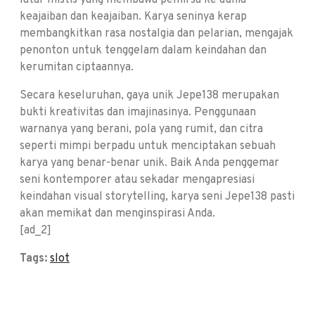
latar mistis yang membawa pemirsa ke dunia
keajaiban dan keajaiban. Karya seninya kerap
membangkitkan rasa nostalgia dan pelarian, mengajak
penonton untuk tenggelam dalam keindahan dan
kerumitan ciptaannya.
Secara keseluruhan, gaya unik Jepe138 merupakan
bukti kreativitas dan imajinasinya. Penggunaan
warnanya yang berani, pola yang rumit, dan citra
seperti mimpi berpadu untuk menciptakan sebuah
karya yang benar-benar unik. Baik Anda penggemar
seni kontemporer atau sekadar mengapresiasi
keindahan visual storytelling, karya seni Jepe138 pasti
akan memikat dan menginspirasi Anda.
[ad_2]
Tags:
slot