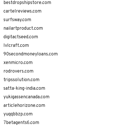
bestdropshipstore.com
cartelreviews.com
surfsway.com
nailartproduct.com
digitactseed.com
lvlcraft.com
90secondmoneyloans.com
xenmicro.com
rodrovers.com
tripssolution.com
satta-king-india.com
yukigassencanada.com
articlehorizone.com
yuqqbbzp.com
7betagents6.com