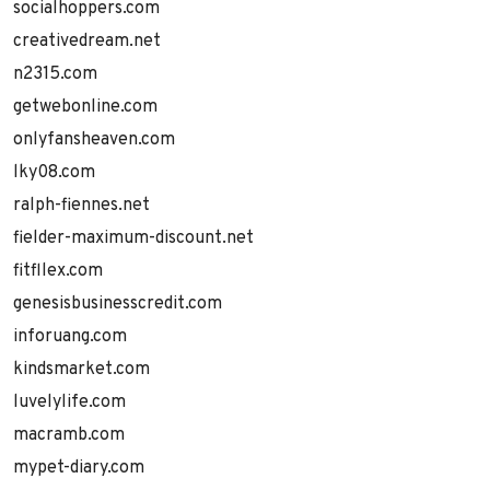
socialhoppers.com
creativedream.net
n2315.com
getwebonline.com
onlyfansheaven.com
lky08.com
ralph-fiennes.net
fielder-maximum-discount.net
fitfllex.com
genesisbusinesscredit.com
inforuang.com
kindsmarket.com
luvelylife.com
macramb.com
mypet-diary.com