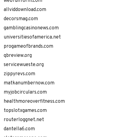
webfullform.com
allviddownload.com
decorsmag.com
gamblingcasinonews.com
universitiesofamerica.net
progameofbrands.com
qbreview.org
servicewueste.org
zippyrevs.com
matkanumbernow.com
myjobcirculars.com
healthmoreoverfitness.com
topslotxgames.com
routerloggnet.net
dantella6.com