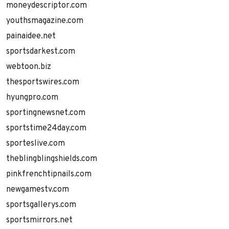
moneydescriptor.com
youthsmagazine.com
painaidee.net
sportsdarkest.com
webtoon.biz
thesportswires.com
hyungpro.com
sportingnewsnet.com
sportstime24day.com
sporteslive.com
theblingblingshields.com
pinkfrenchtipnails.com
newgamestv.com
sportsgallerys.com
sportsmirrors.net