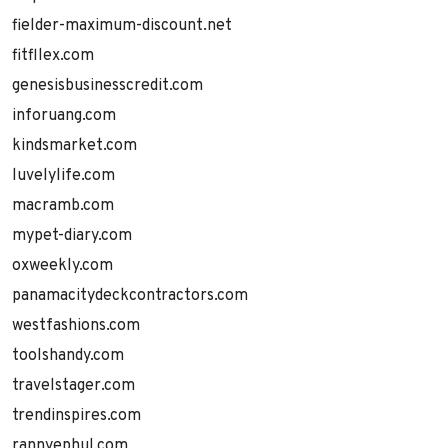
fielder-maximum-discount.net
fitfllex.com
genesisbusinesscredit.com
inforuang.com
kindsmarket.com
luvelylife.com
macramb.com
mypet-diary.com
oxweekly.com
panamacitydeckcontractors.com
westfashions.com
toolshandy.com
travelstager.com
trendinspires.com
rannyephul.com