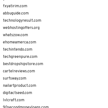
fxyatirim.com
abbuguide.com
technologyresult.com
webhostingoffers.org
whatszow.com
ehomeamerca.com
techintendo.com
techgreenpure.com
bestdropshipstore.com
cartelreviews.com
surfsway.com
nailartproduct.com
digitactseed.com
lvlcraft.com
90secondmoneyloans.com