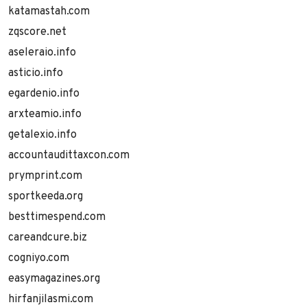
katamastah.com
zqscore.net
aseleraio.info
asticio.info
egardenio.info
arxteamio.info
getalexio.info
accountaudittaxcon.com
prymprint.com
sportkeeda.org
besttimespend.com
careandcure.biz
cogniyo.com
easymagazines.org
hirfanjilasmi.com