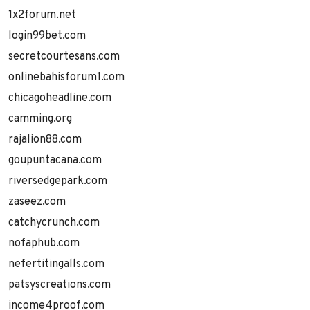
1x2forum.net
login99bet.com
secretcourtesans.com
onlinebahisforum1.com
chicagoheadline.com
camming.org
rajalion88.com
goupuntacana.com
riversedgepark.com
zaseez.com
catchycrunch.com
nofaphub.com
nefertitingalls.com
patsyscreations.com
income4proof.com