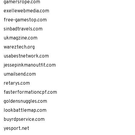
gamersrope.com
exellewebmedia.com
free-gamestop.com
sinbadtravels.com
ukmagzine.com
wareztech.org
usabestnetwork.com
jessepinkmanoutfit.com
umailsend.com
retarys.com
fasterformationcpf.com
goldensnuggles.com
lookbattlemap.com
buyrdpservice.com
yesport.net