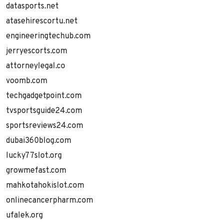
datasports.net
atasehirescortu.net
engineeringtechub.com
jerryescorts.com
attorneylegal.co
voomb.com
techgadgetpoint.com
tvsportsguide24.com
sportsreviews24.com
dubai360blog.com
lucky77slot.org
growmefast.com
mahkotahokislot.com
onlinecancerpharm.com
ufalek.org