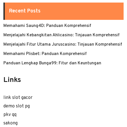
Recent Posts
Memahami Saung4D: Panduan Komprehensif
Menjelajahi Kebangkitan Ahlicasino: Tinjauan Komprehensif
Menjelajahi Fitur Utama Juruscasino: Tinjauan Komprehensif
Memahami Plisbet: Panduan Komprehensif
Panduan Lengkap Bunga99: Fitur dan Keuntungan
Links
link slot gacor
demo slot pg
pkv qq
sakong