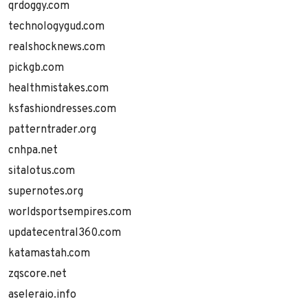
qrdoggy.com
technologygud.com
realshocknews.com
pickgb.com
healthmistakes.com
ksfashiondresses.com
patterntrader.org
cnhpa.net
sitalotus.com
supernotes.org
worldsportsempires.com
updatecentral360.com
katamastah.com
zqscore.net
aseleraio.info