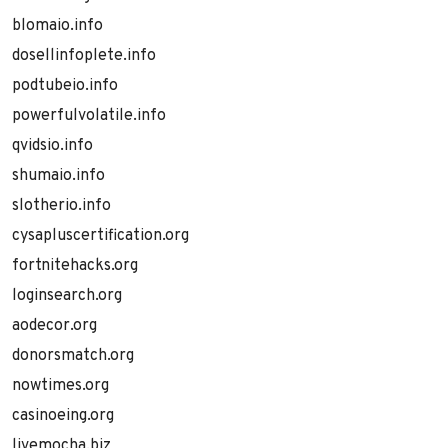
blomaio.info
dosellinfoplete.info
podtubeio.info
powerfulvolatile.info
qvidsio.info
shumaio.info
slotherio.info
cysapluscertification.org
fortnitehacks.org
loginsearch.org
aodecor.org
donorsmatch.org
nowtimes.org
casinoeing.org
livemocha.biz