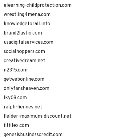
elearning-childprotection.com
wrestling4mena.com
knowledgeforall.info
brand2lastio.com
usadigitalservices.com
socialhoppers.com
creativedream.net
n2315.com
getwebonline.com
onlyfansheaven.com
lky08.com
ralph-fiennes.net
fielder-maximum-discount.net
fitfllex.com
genesisbusinesscredit.com