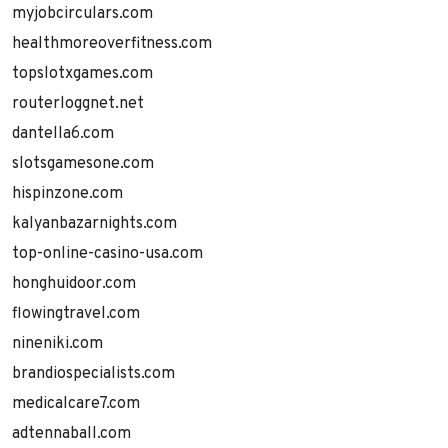
myjobcirculars.com
healthmoreoverfitness.com
topslotxgames.com
routerloggnet.net
dantella6.com
slotsgamesone.com
hispinzone.com
kalyanbazarnights.com
top-online-casino-usa.com
honghuidoor.com
flowingtravel.com
nineniki.com
brandiospecialists.com
medicalcare7.com
adtennaball.com