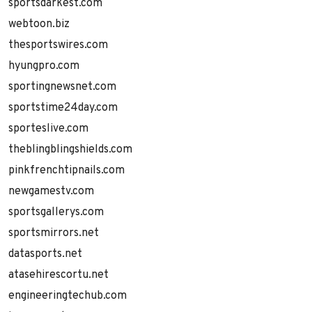
sportsdarkest.com
webtoon.biz
thesportswires.com
hyungpro.com
sportingnewsnet.com
sportstime24day.com
sporteslive.com
theblingblingshields.com
pinkfrenchtipnails.com
newgamestv.com
sportsgallerys.com
sportsmirrors.net
datasports.net
atasehirescortu.net
engineeringtechub.com