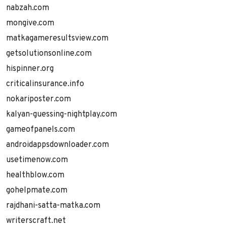
nabzah.com
mongive.com
matkagameresultsview.com
getsolutionsonline.com
hispinner.org
criticalinsurance.info
nokariposter.com
kalyan-guessing-nightplay.com
gameofpanels.com
androidappsdownloader.com
usetimenow.com
healthblow.com
gohelpmate.com
rajdhani-satta-matka.com
writerscraft.net