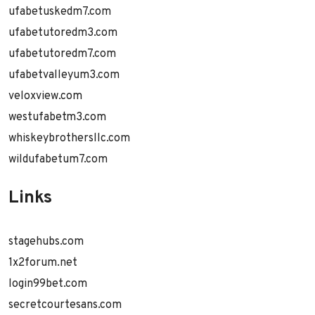
ufabetuskedm7.com
ufabetutoredm3.com
ufabetutoredm7.com
ufabetvalleyum3.com
veloxview.com
westufabetm3.com
whiskeybrothersllc.com
wildufabetum7.com
Links
stagehubs.com
1x2forum.net
login99bet.com
secretcourtesans.com