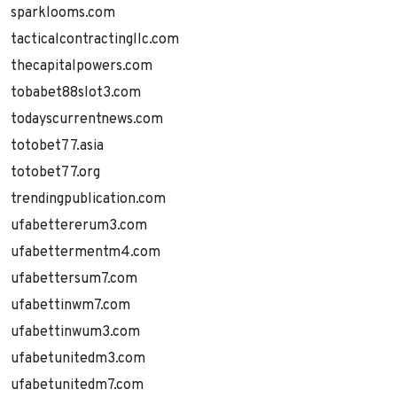
sparklooms.com
tacticalcontractingllc.com
thecapitalpowers.com
tobabet88slot3.com
todayscurrentnews.com
totobet77.asia
totobet77.org
trendingpublication.com
ufabettererum3.com
ufabettermentm4.com
ufabettersum7.com
ufabettinwm7.com
ufabettinwum3.com
ufabetunitedm3.com
ufabetunitedm7.com