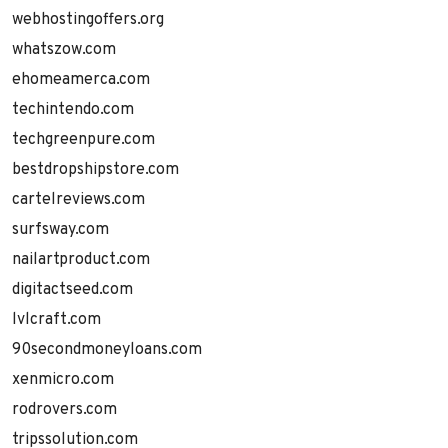
webhostingoffers.org
whatszow.com
ehomeamerca.com
techintendo.com
techgreenpure.com
bestdropshipstore.com
cartelreviews.com
surfsway.com
nailartproduct.com
digitactseed.com
lvlcraft.com
90secondmoneyloans.com
xenmicro.com
rodrovers.com
tripssolution.com