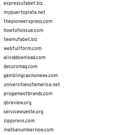
expressufabet.biz
mypuertoplata.net
thepioneerxpress.com
howtofixissue.com
teamufabet.biz
webfullform.com
allviddownload.com
decorsmag.com
gamblingcasinonews.com
universitiesofamerica.net
progameofbrands.com
qbreview.org
servicewueste.org
zippyrevs.com
matkanumbernow.com