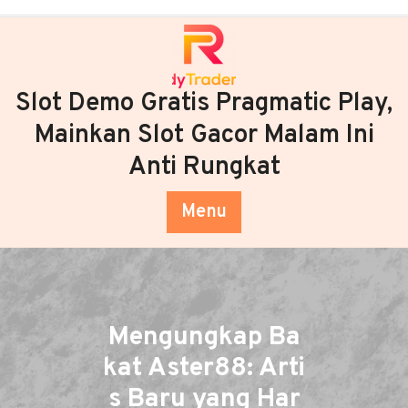
Skip
to
content
Slot Demo Gratis Pragmatic Play,
Mainkan Slot Gacor Malam Ini
Anti Rungkat
Menu
Mengungkap Ba
kat Aster88: Arti
s Baru yang Har