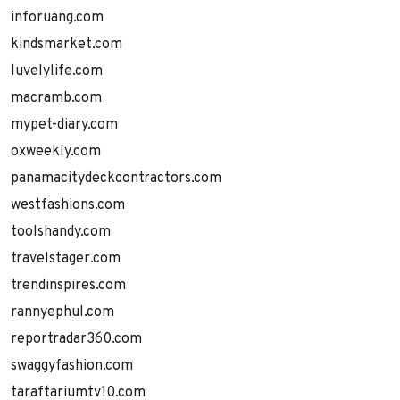
inforuang.com
kindsmarket.com
luvelylife.com
macramb.com
mypet-diary.com
oxweekly.com
panamacitydeckcontractors.com
westfashions.com
toolshandy.com
travelstager.com
trendinspires.com
rannyephul.com
reportradar360.com
swaggyfashion.com
taraftariumtv10.com