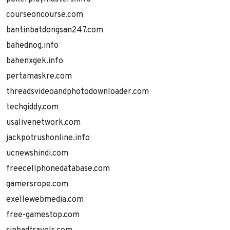
courseoncourse.com
bantinbatdongsan247.com
bahednog.info
bahenxgek.info
pertamaskre.com
threadsvideoandphotodownloader.com
techgiddy.com
usalivenetwork.com
jackpotrushonline.info
ucnewshindi.com
freecellphonedatabase.com
gamersrope.com
exellewebmedia.com
free-gamestop.com