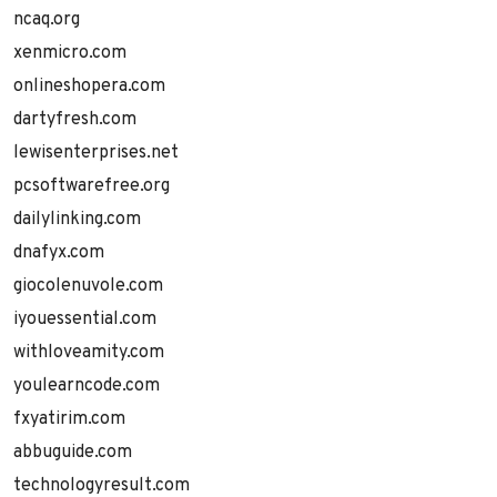
ncaq.org
xenmicro.com
onlineshopera.com
dartyfresh.com
lewisenterprises.net
pcsoftwarefree.org
dailylinking.com
dnafyx.com
giocolenuvole.com
iyouessential.com
withloveamity.com
youlearncode.com
fxyatirim.com
abbuguide.com
technologyresult.com