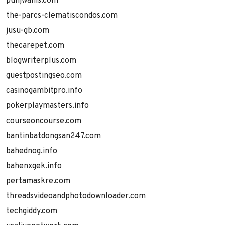
punjwanis.com
the-parcs-clematiscondos.com
jusu-gb.com
thecarepet.com
blogwriterplus.com
guestpostingseo.com
casinogambitpro.info
pokerplaymasters.info
courseoncourse.com
bantinbatdongsan247.com
bahednog.info
bahenxgek.info
pertamaskre.com
threadsvideoandphotodownloader.com
techgiddy.com