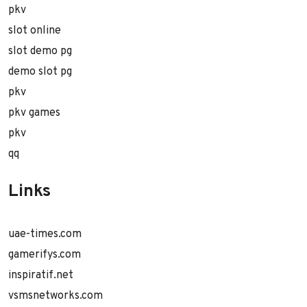
pkv
slot online
slot demo pg
demo slot pg
pkv
pkv games
pkv
qq
Links
uae-times.com
gamerifys.com
inspiratif.net
vsmsnetworks.com