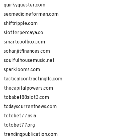
quirkyquester.com
sexmedicineformen.com
shiftripple.com
slotterpercaya.co
smartcoolbox.com
sohanjitfinances.com
soulfulhousemusic.net
sparklooms.com
tacticalcontractingllc.com
thecapitalpowers.com
tobabet88slot3.com
todayscurrentnews.com
totobet77.asia
totobet77.org
trendingpublication.com