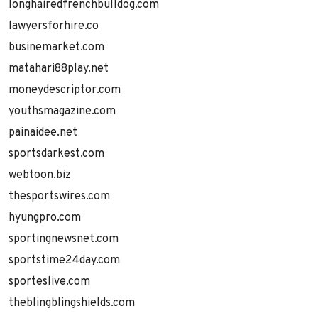
longhairedfrenchbulldog.com
lawyersforhire.co
businemarket.com
matahari88play.net
moneydescriptor.com
youthsmagazine.com
painaidee.net
sportsdarkest.com
webtoon.biz
thesportswires.com
hyungpro.com
sportingnewsnet.com
sportstime24day.com
sporteslive.com
theblingblingshields.com