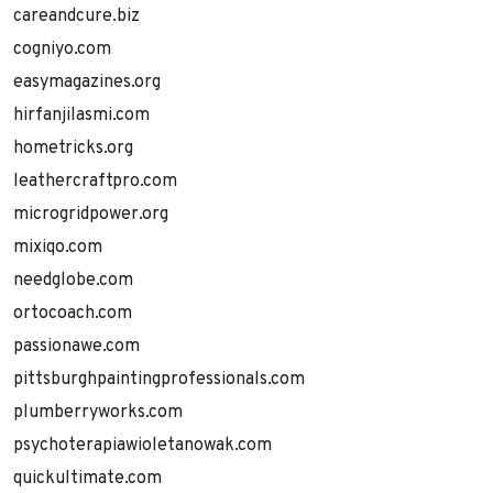
careandcure.biz
cogniyo.com
easymagazines.org
hirfanjilasmi.com
hometricks.org
leathercraftpro.com
microgridpower.org
mixiqo.com
needglobe.com
ortocoach.com
passionawe.com
pittsburghpaintingprofessionals.com
plumberryworks.com
psychoterapiawioletanowak.com
quickultimate.com