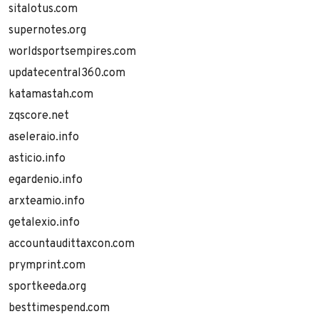
sitalotus.com
supernotes.org
worldsportsempires.com
updatecentral360.com
katamastah.com
zqscore.net
aseleraio.info
asticio.info
egardenio.info
arxteamio.info
getalexio.info
accountaudittaxcon.com
prymprint.com
sportkeeda.org
besttimespend.com