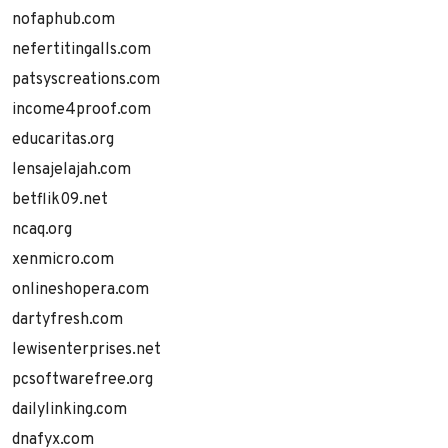
nofaphub.com
nefertitingalls.com
patsyscreations.com
income4proof.com
educaritas.org
lensajelajah.com
betflik09.net
ncaq.org
xenmicro.com
onlineshopera.com
dartyfresh.com
lewisenterprises.net
pcsoftwarefree.org
dailylinking.com
dnafyx.com