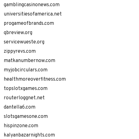
gamblingcasinonews.com
universitiesofamerica.net
progameofbrands.com
qbreview.org
servicewueste.org
zippyrevs.com
matkanumbernow.com
myjobcirculars.com
healthmoreoverfitness.com
topslotxgames.com
routerloggnet.net
dantella6.com
slotsgamesone.com
hispinzone.com
kalyanbazarnights.com