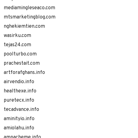
mediamingleseaco.com
mtsmarketingblog.com
nghekiemtien.com
wasirku.com
tejas24.com
poolturbo.com
prachestait.com
artforafghans.info
airvendio.info
healthexe.info
puretecx.info
tecadvance.info
aminityio.info
amiolahu.info
ampacheme.info