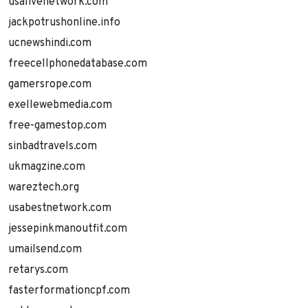
usalivenetwork.com
jackpotrushonline.info
ucnewshindi.com
freecellphonedatabase.com
gamersrope.com
exellewebmedia.com
free-gamestop.com
sinbadtravels.com
ukmagzine.com
wareztech.org
usabestnetwork.com
jessepinkmanoutfit.com
umailsend.com
retarys.com
fasterformationcpf.com