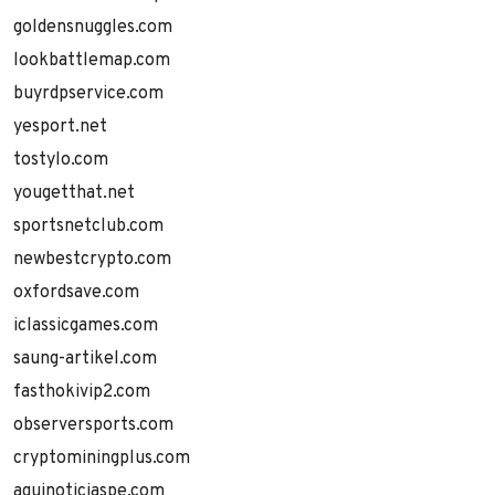
goldensnuggles.com
lookbattlemap.com
buyrdpservice.com
yesport.net
tostylo.com
yougetthat.net
sportsnetclub.com
newbestcrypto.com
oxfordsave.com
iclassicgames.com
saung-artikel.com
fasthokivip2.com
observersports.com
cryptominingplus.com
aquinoticiaspe.com