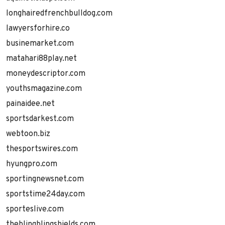
longhairedfrenchbulldog.com
lawyersforhire.co
businemarket.com
matahari88play.net
moneydescriptor.com
youthsmagazine.com
painaidee.net
sportsdarkest.com
webtoon.biz
thesportswires.com
hyungpro.com
sportingnewsnet.com
sportstime24day.com
sporteslive.com
theblingblingshields.com