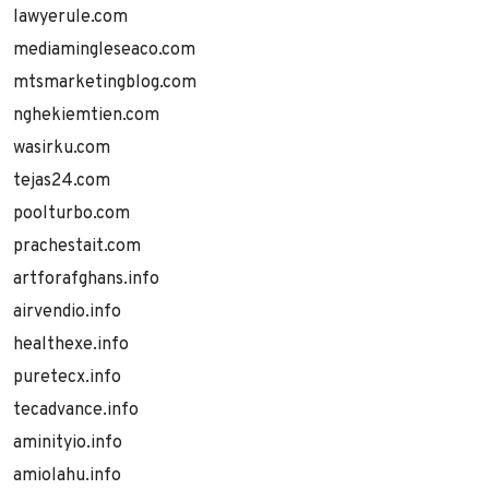
lawyerule.com
mediamingleseaco.com
mtsmarketingblog.com
nghekiemtien.com
wasirku.com
tejas24.com
poolturbo.com
prachestait.com
artforafghans.info
airvendio.info
healthexe.info
puretecx.info
tecadvance.info
aminityio.info
amiolahu.info