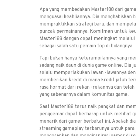
Apa yang membedakan Master188 dari gamer 
menguasai keahliannya. Dia menghabiskan 
mempraktikkan strategi baru, dan mempelaj
puncak permainannya. Komitmen untuk keun
Master188 dengan cepat meningkat melalui j
sebagai salah satu pemain top di bidangnya.
Tapi bukan hanya keterampilannya yang me
sedang naik daun di dunia game online. Dia j
selalu memperlakukan lawan -lawannya deng
memberikan kredit di mana kredit jatuh tem
rasa hormat dari rekan -rekannya dan tel
yang sebenarnya dalam komunitas game.
Saat Master188 terus naik pangkat dan memb
penggemar dapat berharap untuk melihat g
menarik dari gamer berbakat ini. Apakah di
streaming gameplay terbarunya untuk para 