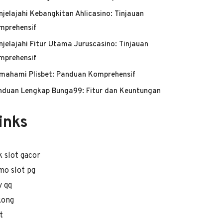
jelajahi Kebangkitan Ahlicasino: Tinjauan
mprehensif
jelajahi Fitur Utama Juruscasino: Tinjauan
mprehensif
mahami Plisbet: Panduan Komprehensif
nduan Lengkap Bunga99: Fitur dan Keuntungan
inks
k slot gacor
mo slot pg
v qq
kong
t