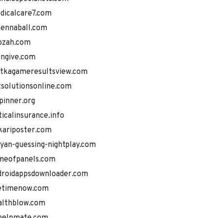
dicalcare7.com
tennaball.com
bzah.com
ngive.com
tkagameresultsview.com
tsolutionsonline.com
pinner.org
ticalinsurance.info
kariposter.com
lyan-guessing-nightplay.com
meofpanels.com
droidappsdownloader.com
etimenow.com
althblow.com