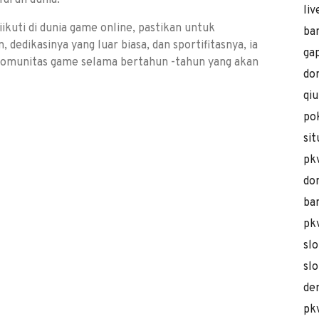
luruh dunia.
liv
ikuti di dunia game online, pastikan untuk
ban
edikasinya yang luar biasa, dan sportifitasnya, ia
ga
i komunitas game selama bertahun -tahun yang akan
do
qiu
po
sit
pk
do
ba
pk
slo
sl
de
pk