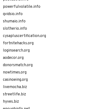
powerfulvolatile.info
qvidsio.info
shumaio.info
slotherio.info
cysapluscertification.org
fortnitehacks.org
loginsearch.org
aodecor.org
donorsmatch.org
nowtimes.org
casinoeing.org
livemocha.biz
streetlife.biz
hyves.biz