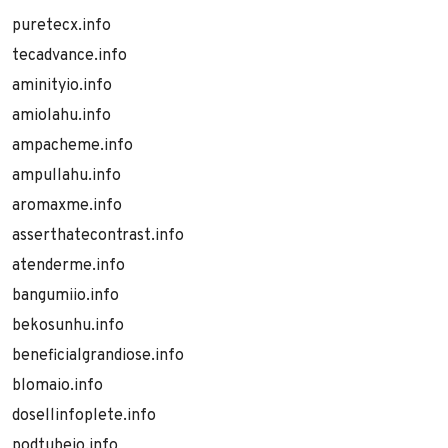
puretecx.info
tecadvance.info
aminityio.info
amiolahu.info
ampacheme.info
ampullahu.info
aromaxme.info
asserthatecontrast.info
atenderme.info
bangumiio.info
bekosunhu.info
beneficialgrandiose.info
blomaio.info
dosellinfoplete.info
podtubeio.info