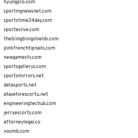
hyungpro.com
sportingnewsnet.com
sportstime24day.com
sporteslive.com
theblingblingshields.com
pinkfrenchtipnails.com
newgamestv.com
sportsgallerys.com
sportsmirrors.net
datasports.net
atasehirescortu.net
engineeringtechub.com
jerryescorts.com
attorneylegal.co
voomb.com