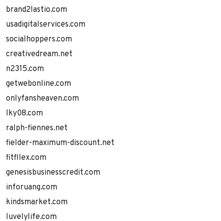
brand2lastio.com
usadigitalservices.com
socialhoppers.com
creativedream.net
n2315.com
getwebonline.com
onlyfansheaven.com
lky08.com
ralph-fiennes.net
fielder-maximum-discount.net
fitfllex.com
genesisbusinesscredit.com
inforuang.com
kindsmarket.com
luvelylife.com