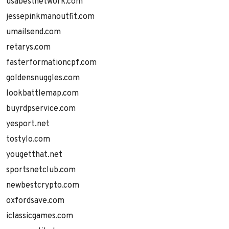
usabestnetwork.com
jessepinkmanoutfit.com
umailsend.com
retarys.com
fasterformationcpf.com
goldensnuggles.com
lookbattlemap.com
buyrdpservice.com
yesport.net
tostylo.com
yougetthat.net
sportsnetclub.com
newbestcrypto.com
oxfordsave.com
iclassicgames.com