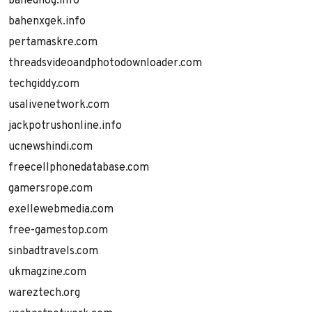
bahednog.info
bahenxgek.info
pertamaskre.com
threadsvideoandphotodownloader.com
techgiddy.com
usalivenetwork.com
jackpotrushonline.info
ucnewshindi.com
freecellphonedatabase.com
gamersrope.com
exellewebmedia.com
free-gamestop.com
sinbadtravels.com
ukmagzine.com
wareztech.org