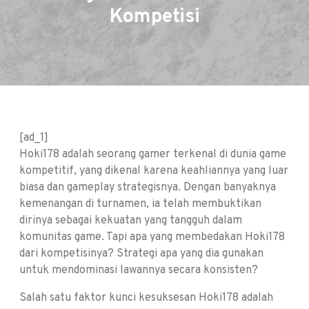
Kompetisi
[ad_1]
Hoki178 adalah seorang gamer terkenal di dunia game
kompetitif, yang dikenal karena keahliannya yang luar
biasa dan gameplay strategisnya. Dengan banyaknya
kemenangan di turnamen, ia telah membuktikan
dirinya sebagai kekuatan yang tangguh dalam
komunitas game. Tapi apa yang membedakan Hoki178
dari kompetisinya? Strategi apa yang dia gunakan
untuk mendominasi lawannya secara konsisten?
Salah satu faktor kunci kesuksesan Hoki178 adalah