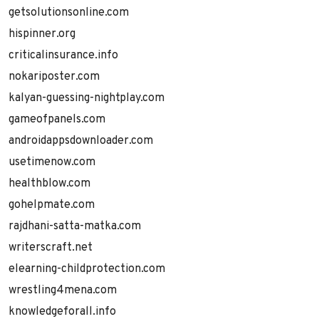
getsolutionsonline.com
hispinner.org
criticalinsurance.info
nokariposter.com
kalyan-guessing-nightplay.com
gameofpanels.com
androidappsdownloader.com
usetimenow.com
healthblow.com
gohelpmate.com
rajdhani-satta-matka.com
writerscraft.net
elearning-childprotection.com
wrestling4mena.com
knowledgeforall.info