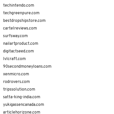
techintendo.com
techgreenpure.com
bestdropshipstore.com
cartelreviews.com
surfsway.com
nailartproduct.com
digitactseed.com
lvlcraft.com
90secondmoneyloans.com
xenmicro.com
rodrovers.com
tripssolution.com
satta-king-india.com
yukigassencanada.com
articlehorizone.com