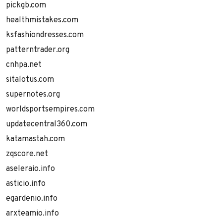
pickgb.com
healthmistakes.com
ksfashiondresses.com
patterntrader.org
cnhpa.net
sitalotus.com
supernotes.org
worldsportsempires.com
updatecentral360.com
katamastah.com
zqscore.net
aseleraio.info
asticio.info
egardenio.info
arxteamio.info