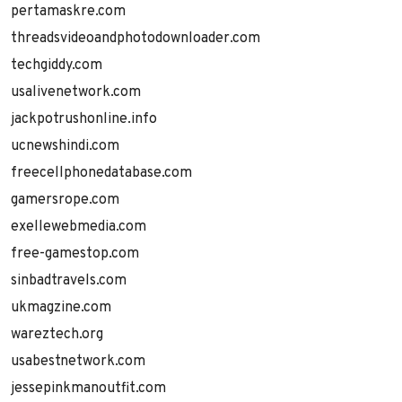
pertamaskre.com
threadsvideoandphotodownloader.com
techgiddy.com
usalivenetwork.com
jackpotrushonline.info
ucnewshindi.com
freecellphonedatabase.com
gamersrope.com
exellewebmedia.com
free-gamestop.com
sinbadtravels.com
ukmagzine.com
wareztech.org
usabestnetwork.com
jessepinkmanoutfit.com