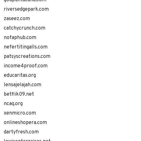
goupuntacana.com
riversedgepark.com
zaseez.com
catchycrunch.com
nofaphub.com
nefertitingalls.com
patsyscreations.com
income4proof.com
educaritas.org
lensajelajah.com
betflik09.net
ncaq.org
xenmicro.com
onlineshopera.com
dartyfresh.com