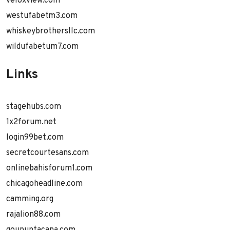
veloxview.com
westufabetm3.com
whiskeybrothersllc.com
wildufabetum7.com
Links
stagehubs.com
1x2forum.net
login99bet.com
secretcourtesans.com
onlinebahisforum1.com
chicagoheadline.com
camming.org
rajalion88.com