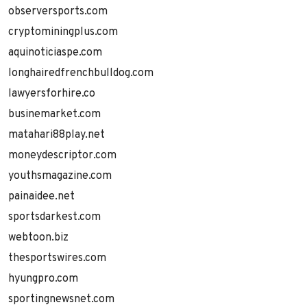
observersports.com
cryptominingplus.com
aquinoticiaspe.com
longhairedfrenchbulldog.com
lawyersforhire.co
businemarket.com
matahari88play.net
moneydescriptor.com
youthsmagazine.com
painaidee.net
sportsdarkest.com
webtoon.biz
thesportswires.com
hyungpro.com
sportingnewsnet.com