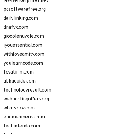
lewisenterprises.net
pcsoftwarefree.org
dailylinking.com
dnafyx.com
giocolenuvole.com
iyouessential.com
withloveamity.com
youlearncode.com
fxyatirim.com
abbuguide.com
technologyresult.com
webhostingoffers.org
whatszow.com
ehomeamerca.com
techintendo.com