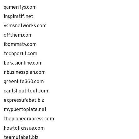
gamerifys.com
inspiratif.net
vsmsnetworks.com
offthem.com
ibommatv.com
techporfit.com
bekasionline.com
nbusinessplan.com
greenlife360.com
cantshoutitout.com
expressufabet.biz
mypuertoplata.net
thepioneerxpress.com
howtofixissue.com
teamufabet.biz