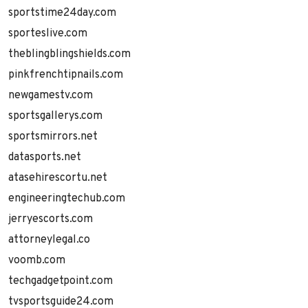
sportstime24day.com
sporteslive.com
theblingblingshields.com
pinkfrenchtipnails.com
newgamestv.com
sportsgallerys.com
sportsmirrors.net
datasports.net
atasehirescortu.net
engineeringtechub.com
jerryescorts.com
attorneylegal.co
voomb.com
techgadgetpoint.com
tvsportsguide24.com