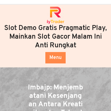
Skip
to
content
Slot Demo Gratis Pragmatic Play,
Mainkan Slot Gacor Malam Ini
Anti Rungkat
Menu
Imbajp: Menjemb
atani Kesenjang
an Antara Kreati