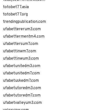
totobet77.asia
totobet77.org
trendingpublication.com
ufabettererum3.com
ufabettermentm4.com
ufabettersum7.com
ufabettinwm7.com
ufabettinwum3.com
ufabetunitedm3.com
ufabetunitedm7.com
ufabetuskedm7.com
ufabetutoredm3.com
ufabetutoredm7.com
ufabetvalleyum3.com