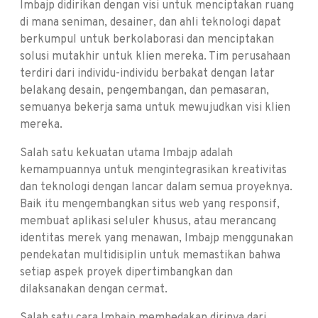
Imbajp didirikan dengan visi untuk menciptakan ruang
di mana seniman, desainer, dan ahli teknologi dapat
berkumpul untuk berkolaborasi dan menciptakan
solusi mutakhir untuk klien mereka. Tim perusahaan
terdiri dari individu-individu berbakat dengan latar
belakang desain, pengembangan, dan pemasaran,
semuanya bekerja sama untuk mewujudkan visi klien
mereka.
Salah satu kekuatan utama Imbajp adalah
kemampuannya untuk mengintegrasikan kreativitas
dan teknologi dengan lancar dalam semua proyeknya.
Baik itu mengembangkan situs web yang responsif,
membuat aplikasi seluler khusus, atau merancang
identitas merek yang menawan, Imbajp menggunakan
pendekatan multidisiplin untuk memastikan bahwa
setiap aspek proyek dipertimbangkan dan
dilaksanakan dengan cermat.