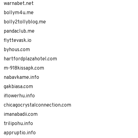
warnabet.net
bollym4u.me
bolly2tollyblog.me
pandaclub.me
flyttevask.io
byhous.com
hartfordplazahotel.com
m-918kissapk.com
nabavkame.info
gakbiasa.com
iflowerhu.info
chicagocrystalconnection.com
imanabadii.com
trilipohu.info
appruptio.info