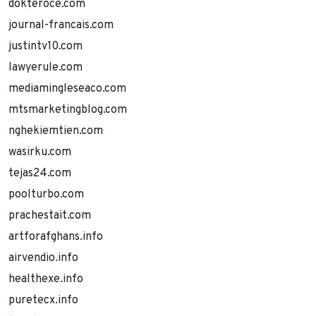
dokteroce.com
journal-francais.com
justintv10.com
lawyerule.com
mediamingleseaco.com
mtsmarketingblog.com
nghekiemtien.com
wasirku.com
tejas24.com
poolturbo.com
prachestait.com
artforafghans.info
airvendio.info
healthexe.info
puretecx.info