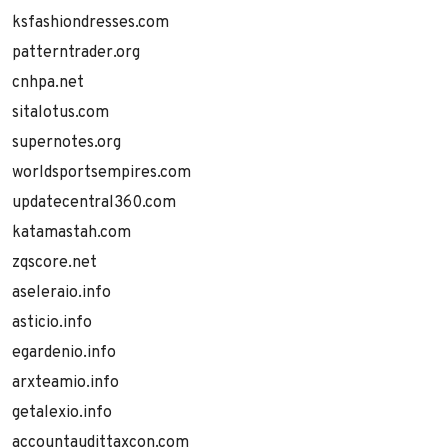
ksfashiondresses.com
patterntrader.org
cnhpa.net
sitalotus.com
supernotes.org
worldsportsempires.com
updatecentral360.com
katamastah.com
zqscore.net
aseleraio.info
asticio.info
egardenio.info
arxteamio.info
getalexio.info
accountaudittaxcon.com