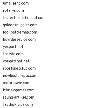
umailsend.com
retarys.com
fasterformationcpf.com
goldensnuggles.com
lookbattlemap.com
buyrdpservice.com
yesport.net
tostylo.com
yougetthat.net
sportsnetclub.com
newbestcrypto.com
oxfordsave.com
iclassicgames.com
saung-artikel.com
fasthokivip2.com