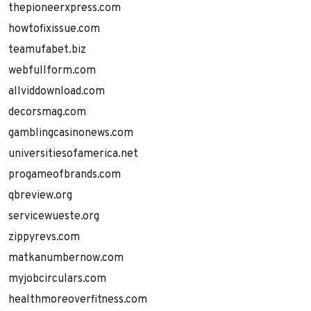
thepioneerxpress.com
howtofixissue.com
teamufabet.biz
webfullform.com
allviddownload.com
decorsmag.com
gamblingcasinonews.com
universitiesofamerica.net
progameofbrands.com
qbreview.org
servicewueste.org
zippyrevs.com
matkanumbernow.com
myjobcirculars.com
healthmoreoverfitness.com