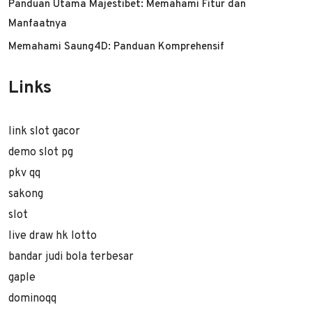
Panduan Utama Majestibet: Memahami Fitur dan
Manfaatnya
Memahami Saung4D: Panduan Komprehensif
Links
link slot gacor
demo slot pg
pkv qq
sakong
slot
live draw hk lotto
bandar judi bola terbesar
gaple
dominoqq