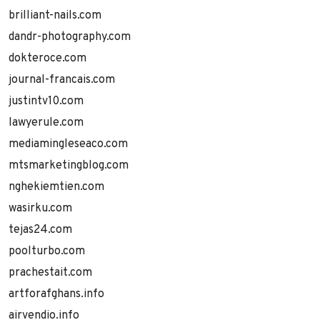
brilliant-nails.com
dandr-photography.com
dokteroce.com
journal-francais.com
justintv10.com
lawyerule.com
mediamingleseaco.com
mtsmarketingblog.com
nghekiemtien.com
wasirku.com
tejas24.com
poolturbo.com
prachestait.com
artforafghans.info
airvendio.info