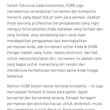
Selain fokusnya pada komunitas, GG88 juga
menawarkan serangkaian turnamen dan kompetisi
menarik yang dapat diikuti oleh para pemain. Apakah
Anda seorang profesional berpengalaman yang ingin
menguji keterampilan Anda melawan yang terbaik dari
yang terbaik, atau pendatang baru yang ingin
mendapatkan pengalaman dan meningkatkan
permainan Anda, ada turnamen untuk Anda di GG88.
Dengan hadiah uang tunai, hadiah eksklusif, dan hak
untuk menyombongkan diri, turnamen ini adalah cara
yang bagus untuk menantang diri sendiri dan
mendorong kemampuan bermain game Anda hingga
batasnya.
Namun GG88 bukan hanya tentang kompetisi – ini juga
merupakan tempat di mana para gamer dapat
bersantai dan bersenang-senang. Dengan beragam
permainan dan aktivitas kasual untuk dinikmati, mulai