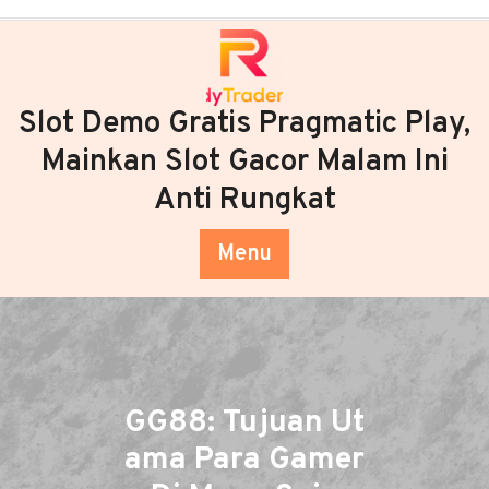
Skip
to
content
Slot Demo Gratis Pragmatic Play,
Mainkan Slot Gacor Malam Ini
Anti Rungkat
Menu
GG88: Tujuan Ut
ama Para Gamer