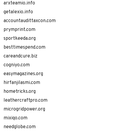
arxteamio.info
getalexio.info
accountaudittaxcon.com
prymprint.com
sportkeeda.org
besttimespend.com
careandcure.biz
cogniyo.com
easymagazines.org
hirfanjilasmi.com
hometricks.org
leathercraftpro.com
microgridpower.org
mixiqo.com
needglobe.com