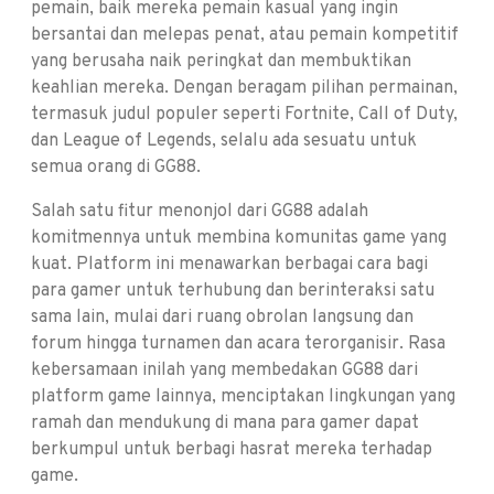
pemain, baik mereka pemain kasual yang ingin
bersantai dan melepas penat, atau pemain kompetitif
yang berusaha naik peringkat dan membuktikan
keahlian mereka. Dengan beragam pilihan permainan,
termasuk judul populer seperti Fortnite, Call of Duty,
dan League of Legends, selalu ada sesuatu untuk
semua orang di GG88.
Salah satu fitur menonjol dari GG88 adalah
komitmennya untuk membina komunitas game yang
kuat. Platform ini menawarkan berbagai cara bagi
para gamer untuk terhubung dan berinteraksi satu
sama lain, mulai dari ruang obrolan langsung dan
forum hingga turnamen dan acara terorganisir. Rasa
kebersamaan inilah yang membedakan GG88 dari
platform game lainnya, menciptakan lingkungan yang
ramah dan mendukung di mana para gamer dapat
berkumpul untuk berbagi hasrat mereka terhadap
game.