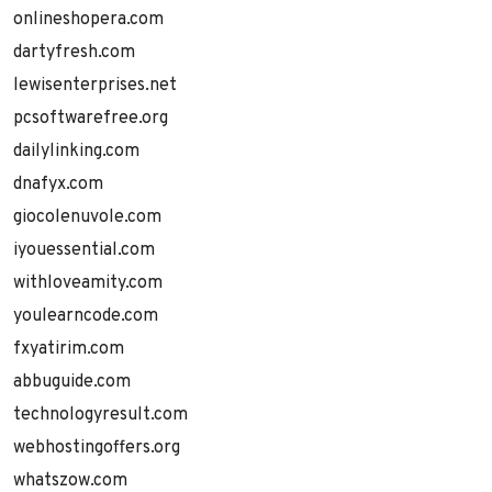
onlineshopera.com
dartyfresh.com
lewisenterprises.net
pcsoftwarefree.org
dailylinking.com
dnafyx.com
giocolenuvole.com
iyouessential.com
withloveamity.com
youlearncode.com
fxyatirim.com
abbuguide.com
technologyresult.com
webhostingoffers.org
whatszow.com