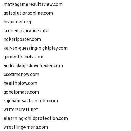
matkagameresultsview.com
getsolutionsonline.com
hispinner.org
criticalinsurance.info
nokariposter.com
kalyan-guessing-nightplay.com
gameofpanels.com
androidappsdownloader.com
usetimenow.com
healthblow.com
gohelpmate.com
rajdhani-satta-matka.com
writerscraft.net
elearning-childprotection.com
wrestling4mena.com