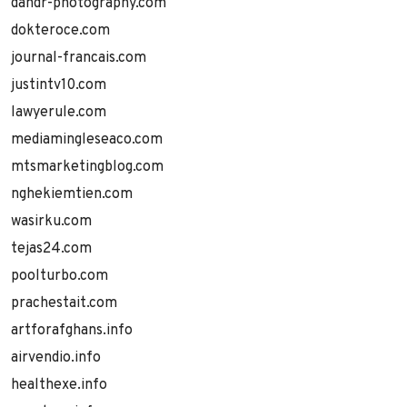
dandr-photography.com
dokteroce.com
journal-francais.com
justintv10.com
lawyerule.com
mediamingleseaco.com
mtsmarketingblog.com
nghekiemtien.com
wasirku.com
tejas24.com
poolturbo.com
prachestait.com
artforafghans.info
airvendio.info
healthexe.info