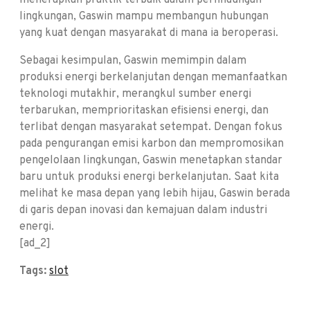
menerapkan praktik terbaik dalam perlindungan
lingkungan, Gaswin mampu membangun hubungan
yang kuat dengan masyarakat di mana ia beroperasi.
Sebagai kesimpulan, Gaswin memimpin dalam
produksi energi berkelanjutan dengan memanfaatkan
teknologi mutakhir, merangkul sumber energi
terbarukan, memprioritaskan efisiensi energi, dan
terlibat dengan masyarakat setempat. Dengan fokus
pada pengurangan emisi karbon dan mempromosikan
pengelolaan lingkungan, Gaswin menetapkan standar
baru untuk produksi energi berkelanjutan. Saat kita
melihat ke masa depan yang lebih hijau, Gaswin berada
di garis depan inovasi dan kemajuan dalam industri
energi.
[ad_2]
Tags:
slot