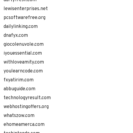
dartyfresh.com
lewisenterprises.net
pcsoftwarefree.org
dailylinking.com
dnafyx.com
giocolenuvole.com
iyouessential.com
withloveamity.com
youlearncode.com
fxyatirim.com
abbuguide.com
technologyresult.com
webhostingoffers.org
whatszow.com
ehomeamerca.com