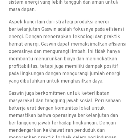
sistem energi yang lebih tangguh dan aman untuk
masa depan.
Aspek kunci lain dari strategi produksi energi
berkelanjutan Gaswin adalah fokusnya pada efisiensi
energi. Dengan menerapkan teknologi dan praktik
hemat energi, Gaswin dapat memaksimalkan efisiensi
operasinya dan mengurangi limbah. Ini tidak hanya
membantu menurunkan biaya dan meningkatkan
profitabilitas, tetapi juga memiliki dampak positif
pada lingkungan dengan mengurangi jumlah energi
yang dibutuhkan untuk menghasilkan daya.
Gaswin juga berkomitmen untuk keterlibatan
masyarakat dan tanggung jawab sosial. Perusahaan
bekerja erat dengan komunitas lokal untuk
memastikan bahwa operasinya berkelanjutan dan
bertanggung jawab terhadap lingkungan. Dengan
mendengarkan kekhawatiran penduduk dan