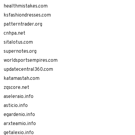
healthmistakes.com
ksfashiondresses.com
patterntrader.org
cnhpa.net
sitalotus.com
supernotes.org
worldsportsempires.com
updatecentral360.com
katamastah.com
zqscore.net
aseleraio.info
asticio.info
egardenio.info
arxteamio.info
getalexio.info