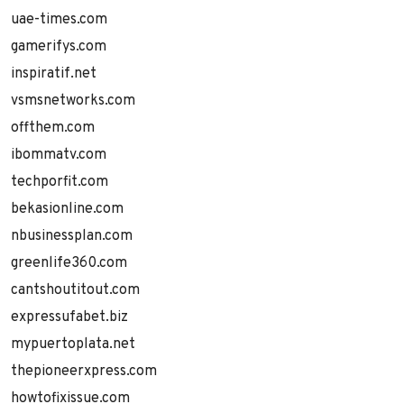
uae-times.com
gamerifys.com
inspiratif.net
vsmsnetworks.com
offthem.com
ibommatv.com
techporfit.com
bekasionline.com
nbusinessplan.com
greenlife360.com
cantshoutitout.com
expressufabet.biz
mypuertoplata.net
thepioneerxpress.com
howtofixissue.com