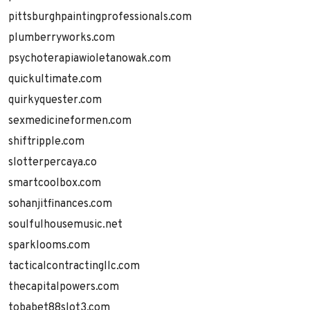
pittsburghpaintingprofessionals.com
plumberryworks.com
psychoterapiawioletanowak.com
quickultimate.com
quirkyquester.com
sexmedicineformen.com
shiftripple.com
slotterpercaya.co
smartcoolbox.com
sohanjitfinances.com
soulfulhousemusic.net
sparklooms.com
tacticalcontractingllc.com
thecapitalpowers.com
tobabet88slot3.com