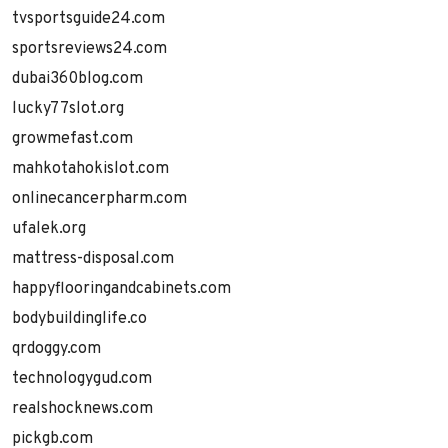
tvsportsguide24.com
sportsreviews24.com
dubai360blog.com
lucky77slot.org
growmefast.com
mahkotahokislot.com
onlinecancerpharm.com
ufalek.org
mattress-disposal.com
happyflooringandcabinets.com
bodybuildinglife.co
qrdoggy.com
technologygud.com
realshocknews.com
pickgb.com