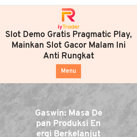
Skip
to
content
Slot Demo Gratis Pragmatic Play,
Mainkan Slot Gacor Malam Ini
Anti Rungkat
Menu
Gaswin: Masa De
pan Produksi En
ergi Berkelanjut