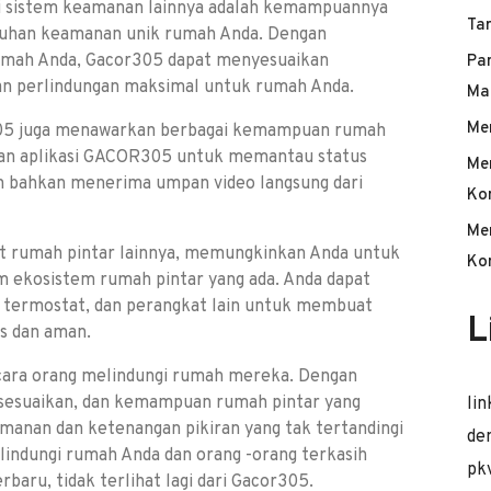
i sistem keamanan lainnya adalah kemampuannya
Ta
utuhan keamanan unik rumah Anda. Dengan
 rumah Anda, Gacor305 dapat menyesuaikan
Pa
 perlindungan maksimal untuk rumah Anda.
Ma
Me
305 juga menawarkan berbagai kemampuan rumah
kan aplikasi GACOR305 untuk memantau status
Men
n bahkan menerima umpan video langsung dari
Ko
Men
t rumah pintar lainnya, memungkinkan Anda untuk
Ko
 ekosistem rumah pintar yang ada. Anda dapat
termostat, dan perangkat lain untuk membuat
L
s dan aman.
cara orang melindungi rumah mereka. Dengan
disesuaikan, dan kemampuan rumah pintar yang
lin
anan dan ketenangan pikiran yang tak tertandingi
de
melindungi rumah Anda dan orang -orang terkasih
pk
aru, tidak terlihat lagi dari Gacor305.