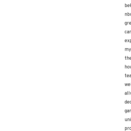
be
nb
gr
ca
ex
my
th
ho
te
we
al
de
ga
un
pr