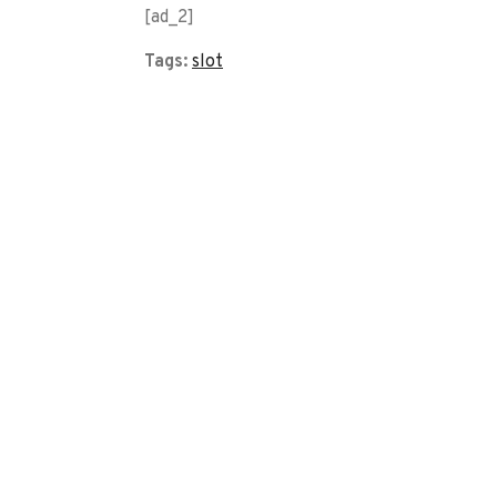
[ad_2]
Tags:
slot