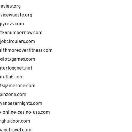
review.org
rvicewueste.org
ppyrevs.com
tkanumbernow.com
jobcirculars.com
althmoreoverfitness.com
pslotxgames.com
uterloggnet.net
ntella6.com
otsgamesone.com
spinzone.com
lyanbazarnights.com
p-online-casino-usa.com
nghuidoor.com
owingtravel.com