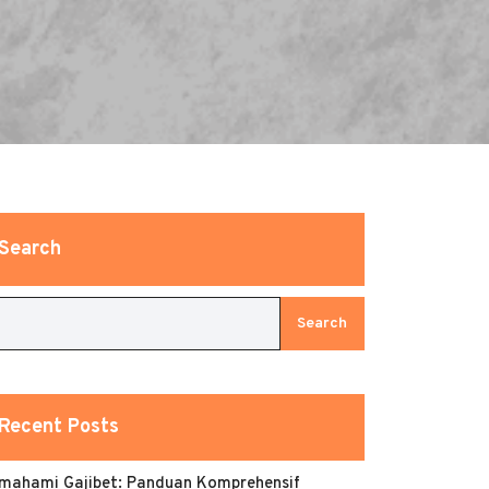
Search
Search
Recent Posts
mahami Gajibet: Panduan Komprehensif