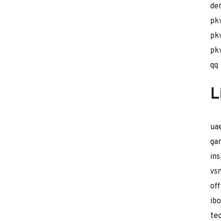
de
pk
pk
pk
qq
L
ua
ga
ins
vs
of
ib
te