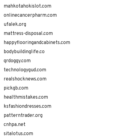
mahkotahokislot.com
onlinecancerpharm.com
ufalek.org
mattress-disposal.com
happyflooringandcabinets.com
bodybuildinglife.co
qrdoggy.com
technologygud.com
realshocknews.com
pickgb.com
healthmistakes.com
ksfashiondresses.com
patterntrader.org
cnhpa.net
sitalotus.com