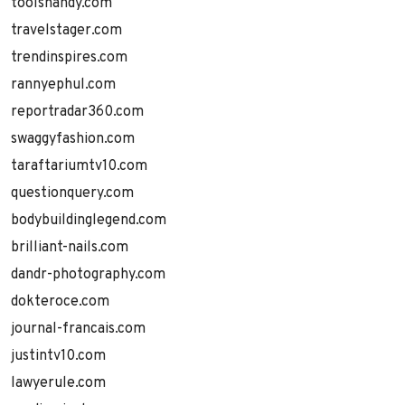
toolshandy.com
travelstager.com
trendinspires.com
rannyephul.com
reportradar360.com
swaggyfashion.com
taraftariumtv10.com
questionquery.com
bodybuildinglegend.com
brilliant-nails.com
dandr-photography.com
dokteroce.com
journal-francais.com
justintv10.com
lawyerule.com