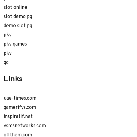
slot online
slot demo pg
demo slot pg
pkv
pkv games
pkv
qq
Links
uae-times.com
gamerifys.com
inspiratif.net
vsmsnetworks.com
offthem.com