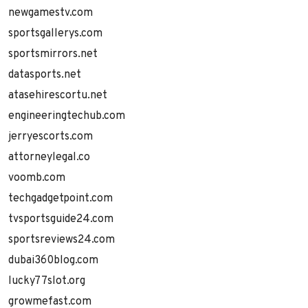
newgamestv.com
sportsgallerys.com
sportsmirrors.net
datasports.net
atasehirescortu.net
engineeringtechub.com
jerryescorts.com
attorneylegal.co
voomb.com
techgadgetpoint.com
tvsportsguide24.com
sportsreviews24.com
dubai360blog.com
lucky77slot.org
growmefast.com