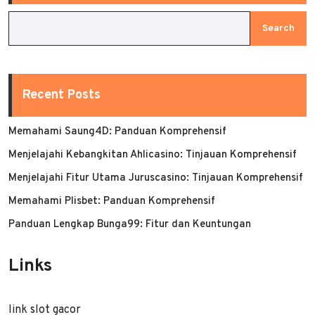
Search
Recent Posts
Memahami Saung4D: Panduan Komprehensif
Menjelajahi Kebangkitan Ahlicasino: Tinjauan Komprehensif
Menjelajahi Fitur Utama Juruscasino: Tinjauan Komprehensif
Memahami Plisbet: Panduan Komprehensif
Panduan Lengkap Bunga99: Fitur dan Keuntungan
Links
link slot gacor