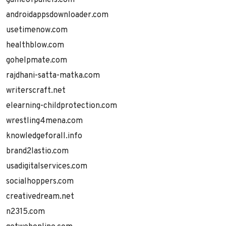
gameofpanels.com
androidappsdownloader.com
usetimenow.com
healthblow.com
gohelpmate.com
rajdhani-satta-matka.com
writerscraft.net
elearning-childprotection.com
wrestling4mena.com
knowledgeforall.info
brand2lastio.com
usadigitalservices.com
socialhoppers.com
creativedream.net
n2315.com