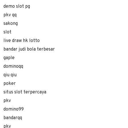
demo slot pg
pkv qq
sakong
slot
live draw hk lotto
bandar judi bola terbesar
gaple
dominoqq
qiu qiu
poker
situs slot terpercaya
pkv
domino99
bandarqq
pkv