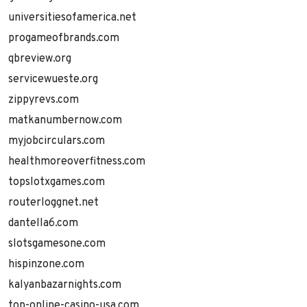
universitiesofamerica.net
progameofbrands.com
qbreview.org
servicewueste.org
zippyrevs.com
matkanumbernow.com
myjobcirculars.com
healthmoreoverfitness.com
topslotxgames.com
routerloggnet.net
dantella6.com
slotsgamesone.com
hispinzone.com
kalyanbazarnights.com
top-online-casino-usa.com