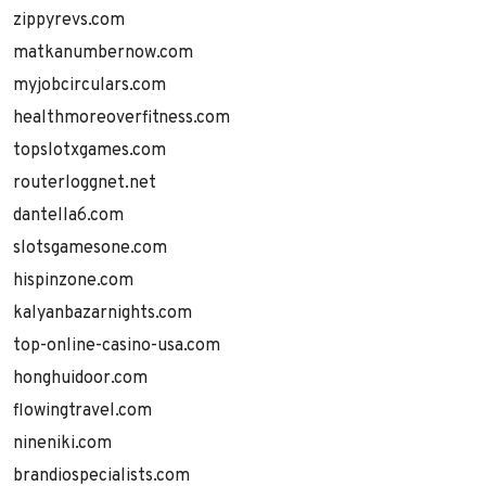
zippyrevs.com
matkanumbernow.com
myjobcirculars.com
healthmoreoverfitness.com
topslotxgames.com
routerloggnet.net
dantella6.com
slotsgamesone.com
hispinzone.com
kalyanbazarnights.com
top-online-casino-usa.com
honghuidoor.com
flowingtravel.com
nineniki.com
brandiospecialists.com