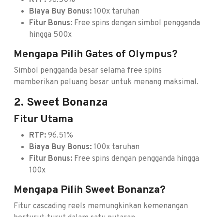
RTP:
96.50%
Biaya Buy Bonus:
100x taruhan
Fitur Bonus:
Free spins dengan simbol pengganda
hingga 500x
Mengapa Pilih Gates of Olympus?
Simbol pengganda besar selama free spins
memberikan peluang besar untuk menang maksimal.
2. Sweet Bonanza
Fitur Utama
RTP:
96.51%
Biaya Buy Bonus:
100x taruhan
Fitur Bonus:
Free spins dengan pengganda hingga
100x
Mengapa Pilih Sweet Bonanza?
Fitur cascading reels memungkinkan kemenangan