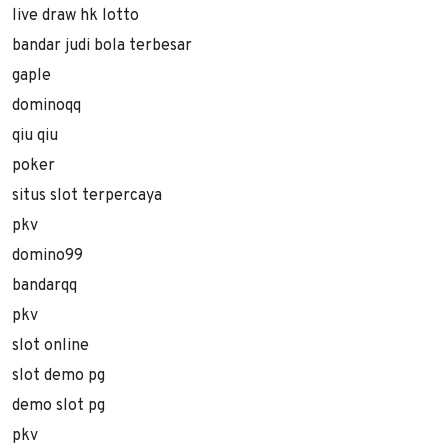
live draw hk lotto
bandar judi bola terbesar
gaple
dominoqq
qiu qiu
poker
situs slot terpercaya
pkv
domino99
bandarqq
pkv
slot online
slot demo pg
demo slot pg
pkv