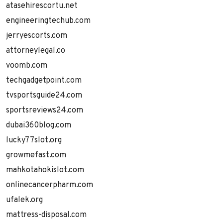
atasehirescortu.net
engineeringtechub.com
jerryescorts.com
attorneylegal.co
voomb.com
techgadgetpoint.com
tvsportsguide24.com
sportsreviews24.com
dubai360blog.com
lucky77slot.org
growmefast.com
mahkotahokislot.com
onlinecancerpharm.com
ufalek.org
mattress-disposal.com