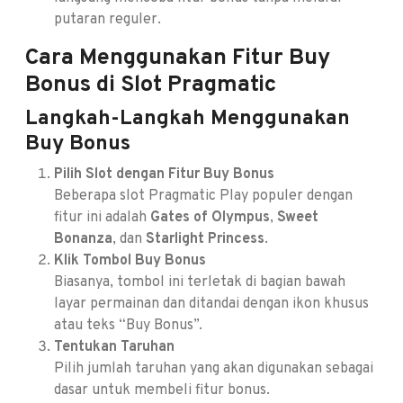
putaran reguler.
Cara Menggunakan Fitur Buy
Bonus di Slot Pragmatic
Langkah-Langkah Menggunakan
Buy Bonus
Pilih Slot dengan Fitur Buy Bonus
Beberapa slot Pragmatic Play populer dengan
fitur ini adalah
Gates of Olympus
,
Sweet
Bonanza
, dan
Starlight Princess
.
Klik Tombol Buy Bonus
Biasanya, tombol ini terletak di bagian bawah
layar permainan dan ditandai dengan ikon khusus
atau teks “Buy Bonus”.
Tentukan Taruhan
Pilih jumlah taruhan yang akan digunakan sebagai
dasar untuk membeli fitur bonus.