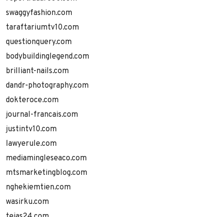
swaggyfashion.com
taraftariumtv10.com
questionquery.com
bodybuildinglegend.com
brilliant-nails.com
dandr-photography.com
dokteroce.com
journal-francais.com
justintv10.com
lawyerule.com
mediamingleseaco.com
mtsmarketingblog.com
nghekiemtien.com
wasirku.com
tejas24.com