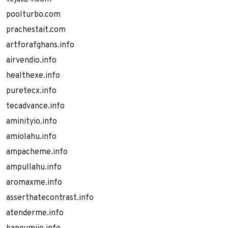
poolturbo.com
prachestait.com
artforafghans.info
airvendio.info
healthexe.info
puretecx.info
tecadvance.info
aminityio.info
amiolahu.info
ampacheme.info
ampullahu.info
aromaxme.info
asserthatecontrast.info
atenderme.info