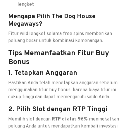
lengket
Mengapa Pilih The Dog House
Megaways?
Fitur wild lengket selama free spins memberikan
peluang besar untuk kombinasi kemenangan.
Tips Memanfaatkan Fitur Buy
Bonus
1. Tetapkan Anggaran
Pastikan Anda telah menetapkan anggaran sebelum
menggunakan fitur buy bonus, karena biaya fitur ini
cukup tinggi dan dapat memengaruhi saldo Anda.
2. Pilih Slot dengan RTP Tinggi
Memilih slot dengan
RTP di atas 96%
meningkatkan
peluang Anda untuk mendapatkan kembali investasi