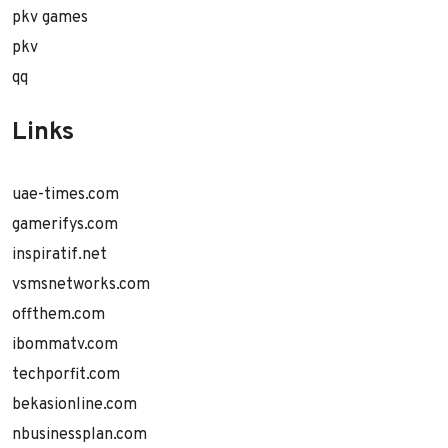
pkv games
pkv
qq
Links
uae-times.com
gamerifys.com
inspiratif.net
vsmsnetworks.com
offthem.com
ibommatv.com
techporfit.com
bekasionline.com
nbusinessplan.com