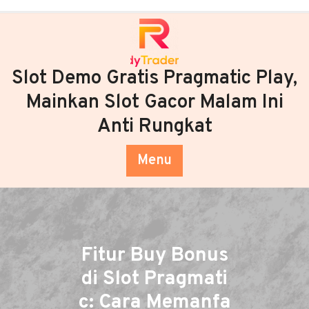
Skip
to
content
Slot Demo Gratis Pragmatic Play,
Mainkan Slot Gacor Malam Ini
Anti Rungkat
Menu
Fitur Buy Bonus
di Slot Pragmati
c: Cara Memanfa