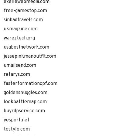
exellewebmedia.com
free-gamestop.com
sinbadtravels.com
ukmagzine.com
wareztech.org
usabestnetwork.com
jessepinkmanoutfit.com
umailsend.com
retarys.com
fasterformationcpf.com
goldensnuggles.com
lookbattlemap.com
buyrdpservice.com
yesport.net
tostylo.com