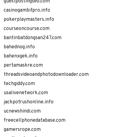
guestpostingseo.com
casinogambitpro.info
pokerplaymasters.info
courseoncourse.com
bantinbatdongsan247.com
bahednog.info
bahenxgek.info
pertamaskre.com
threadsvideoandphotodownloader.com
techgiddy.com
usalivenetwork.com
jackpotrushonline.info
ucnewshindi.com
freecellphonedatabase.com
gamersrope.com