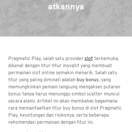
atkannya
Pragmatic Play, salah satu provider
slot
terkemuka,
dikenal dengan fitur-fitur inovatif yang membuat
permainan slot online semakin menarik. Salah satu
fitur yang paling diminati adalah
buy bonus
, yang
memungkinkan pemain langsung mengakses putaran
bonus tanpa harus menunggu simbol scatter muncul
secara alami. Artikel ini akan membahas bagaimana
cara memanfaatkan fitur buy bonus di slot Pragmatic
Play, keuntungan dan risikonya, serta beberapa
rekomendasi permainan dengan fitur ini.