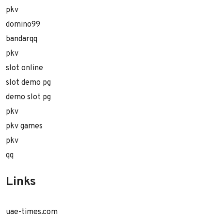
pkv
domino99
bandarqq
pkv
slot online
slot demo pg
demo slot pg
pkv
pkv games
pkv
qq
Links
uae-times.com