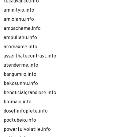
tecadvance.info
aminityio.info
amiolahu.info
ampacheme.info
ampullahu.info
aromaxme.info
asserthatecontrast.info
atenderme.info
bangumiio.info
bekosunhu.info
beneficialgrandiose.info
blomaio.info
dosellinfoplete.info
podtubeio.info
powerfulvolatile.info