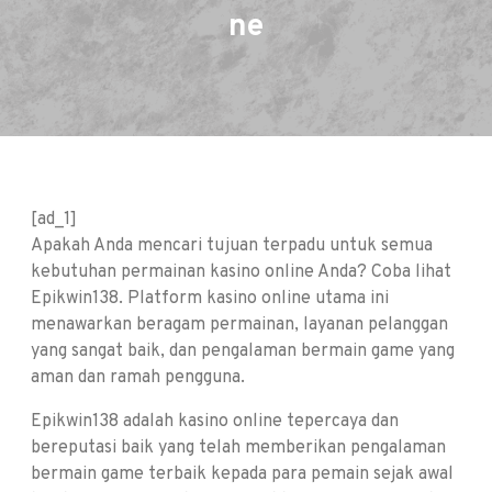
ne
[ad_1]
Apakah Anda mencari tujuan terpadu untuk semua
kebutuhan permainan kasino online Anda? Coba lihat
Epikwin138. Platform kasino online utama ini
menawarkan beragam permainan, layanan pelanggan
yang sangat baik, dan pengalaman bermain game yang
aman dan ramah pengguna.
Epikwin138 adalah kasino online tepercaya dan
bereputasi baik yang telah memberikan pengalaman
bermain game terbaik kepada para pemain sejak awal