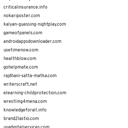
criticalinsurance.info
nokariposter.com
kalyan-guessing-nightplay.com
gameofpanels.com
androidappsdownloader.com
usetimenow.com
healthblow.com
gohelpmate.com
rajdhani-satta-matka.com
writerscraft.net
elearning-childprotection.com
wrestling4mena.com
knowledgeforall.info
brand2lastio.com
usadigitalservices.com