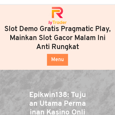
Skip
to
content
Slot Demo Gratis Pragmatic Play,
Mainkan Slot Gacor Malam Ini
Anti Rungkat
Menu
Epikwin138: Tuju
an Utama Perma
inan Kasino Onli