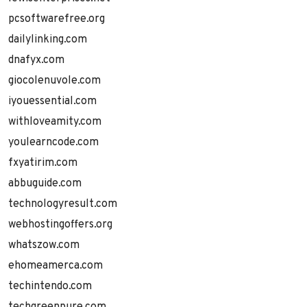
pcsoftwarefree.org
dailylinking.com
dnafyx.com
giocolenuvole.com
iyouessential.com
withloveamity.com
youlearncode.com
fxyatirim.com
abbuguide.com
technologyresult.com
webhostingoffers.org
whatszow.com
ehomeamerca.com
techintendo.com