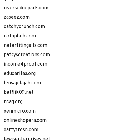
riversedgepark.com
zaseez.com
catchycrunch.com
nofaphub.com
nefertitingalls.com
patsyscreations.com
income4proof.com
educaritas.org
lensajelajah.com
betflik09.net
ncaq.org
xenmicro.com
onlineshopera.com
dartyfresh.com
lewisenterprises.net