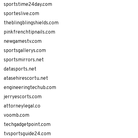
sportstime24day.com
sporteslive.com
theblingblingshields.com
pinkfrenchtipnails.com
newgamestv.com
sportsgallerys.com
sportsmirrors.net
datasports.net
atasehirescortu.net
engineeringtechub.com
jerryescorts.com
attorneylegal.co
voomb.com
techgadgetpoint.com
tvsportsguide24.com