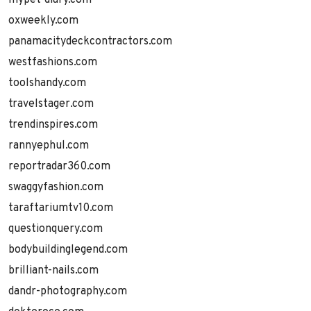
mypet-diary.com
oxweekly.com
panamacitydeckcontractors.com
westfashions.com
toolshandy.com
travelstager.com
trendinspires.com
rannyephul.com
reportradar360.com
swaggyfashion.com
taraftariumtv10.com
questionquery.com
bodybuildinglegend.com
brilliant-nails.com
dandr-photography.com