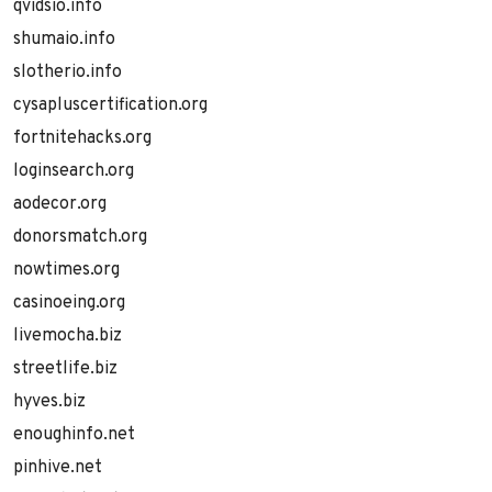
qvidsio.info
shumaio.info
slotherio.info
cysapluscertification.org
fortnitehacks.org
loginsearch.org
aodecor.org
donorsmatch.org
nowtimes.org
casinoeing.org
livemocha.biz
streetlife.biz
hyves.biz
enoughinfo.net
pinhive.net