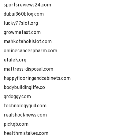
sportsreviews24.com
dubai360blog.com
lucky77slot.org
growmefast.com
mahkotahokislot.com
onlinecancerpharm.com
ufalek.org
mattress-disposal.com
happyflooringandcabinets.com
bodybuildinglife.co
qrdoggy.com
technologygud.com
realshocknews.com
pickgb.com
healthmistakes.com