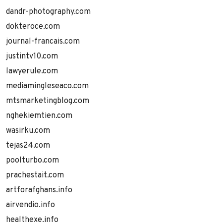
dandr-photography.com
dokteroce.com
journal-francais.com
justintv10.com
lawyerule.com
mediamingleseaco.com
mtsmarketingblog.com
nghekiemtien.com
wasirku.com
tejas24.com
poolturbo.com
prachestait.com
artforafghans.info
airvendio.info
healthexe.info