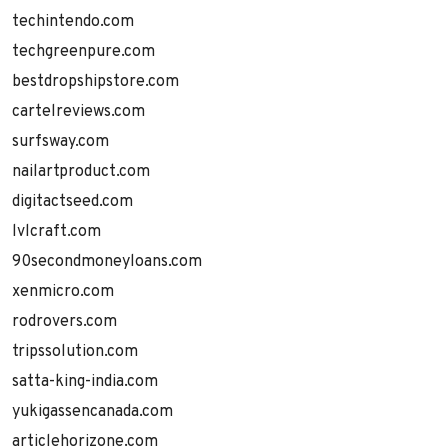
techintendo.com
techgreenpure.com
bestdropshipstore.com
cartelreviews.com
surfsway.com
nailartproduct.com
digitactseed.com
lvlcraft.com
90secondmoneyloans.com
xenmicro.com
rodrovers.com
tripssolution.com
satta-king-india.com
yukigassencanada.com
articlehorizone.com