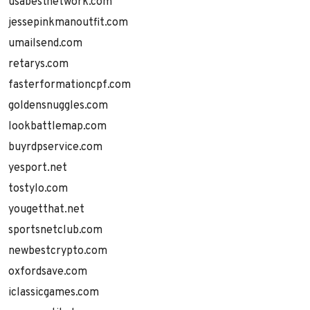
usabestnetwork.com
jessepinkmanoutfit.com
umailsend.com
retarys.com
fasterformationcpf.com
goldensnuggles.com
lookbattlemap.com
buyrdpservice.com
yesport.net
tostylo.com
yougetthat.net
sportsnetclub.com
newbestcrypto.com
oxfordsave.com
iclassicgames.com