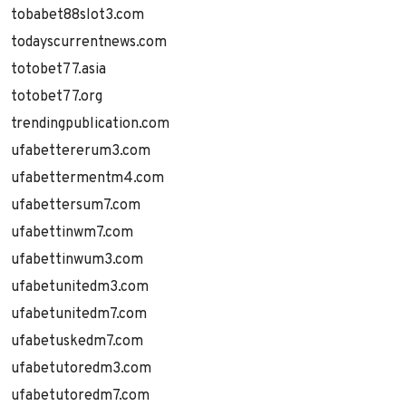
tobabet88slot3.com
todayscurrentnews.com
totobet77.asia
totobet77.org
trendingpublication.com
ufabettererum3.com
ufabettermentm4.com
ufabettersum7.com
ufabettinwm7.com
ufabettinwum3.com
ufabetunitedm3.com
ufabetunitedm7.com
ufabetuskedm7.com
ufabetutoredm3.com
ufabetutoredm7.com