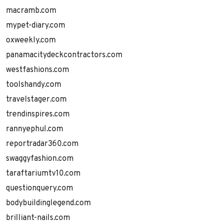
macramb.com
mypet-diary.com
oxweekly.com
panamacitydeckcontractors.com
westfashions.com
toolshandy.com
travelstager.com
trendinspires.com
rannyephul.com
reportradar360.com
swaggyfashion.com
taraftariumtv10.com
questionquery.com
bodybuildinglegend.com
brilliant-nails.com