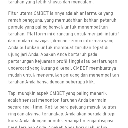
taruhan yang lebih khusus dan mendalam.
Fitur utama CMBET lainnya adalah antarmuka yang
ramah pengguna, yang memudahkan bahkan petaruh
pemula yang paling banyak untuk menempatkan
taruhan. Platform ini dirancang untuk menjadi intuitif
dan mudah dinavigasi, dengan semua informasi yang
Anda butuhkan untuk membuat taruhan tepat di
ujung jari Anda. Apakah Anda bertaruh pada
pertarungan kejuaraan profil tinggi atau pertarungan
undercard yang kurang dikenal, CMBET membuatnya
mudah untuk menemukan peluang dan menempatkan
taruhan Anda hanya dengan beberapa klik.
Tapi mungkin aspek CMBET yang paling menarik
adalah sensasi menonton taruhan Anda bermain
secara real-time. Ketika para pejuang masuk ke atas
ring dan aksinya terungkap, Anda akan berada di tepi
kursi Anda, dengan penuh semangat mengantisipasi