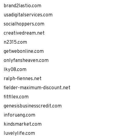
brand2lastio.com
usadigitalservices.com
socialhoppers.com
creativedream.net
n2315.com
getwebonline.com
onlyfansheaven.com
lky08.com
ralph-fiennes.net
fielder-maximum-discount.net
fitfllex.com
genesisbusinesscredit.com
inforuang.com
kindsmarket.com
luvelylife.com