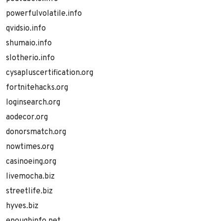
powerfulvolatile.info
qvidsio.info
shumaio.info
slotherio.info
cysapluscertification.org
fortnitehacks.org
loginsearch.org
aodecor.org
donorsmatch.org
nowtimes.org
casinoeing.org
livemocha.biz
streetlife.biz
hyves.biz