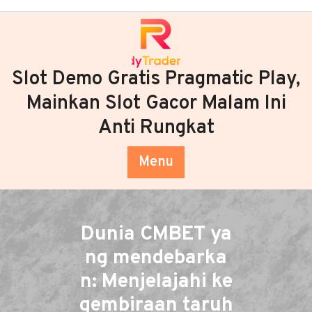
Skip
to
content
Slot Demo Gratis Pragmatic Play,
Mainkan Slot Gacor Malam Ini
Anti Rungkat
Menu
Dunia CMBET ya
ng mendebarka
n: Menjelajahi ke
gembiraan taruh