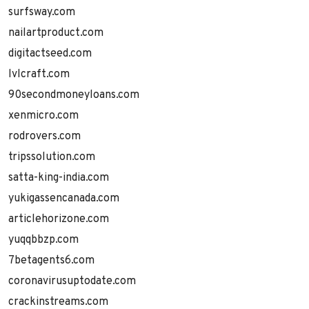
surfsway.com
nailartproduct.com
digitactseed.com
lvlcraft.com
90secondmoneyloans.com
xenmicro.com
rodrovers.com
tripssolution.com
satta-king-india.com
yukigassencanada.com
articlehorizone.com
yuqqbbzp.com
7betagents6.com
coronavirusuptodate.com
crackinstreams.com