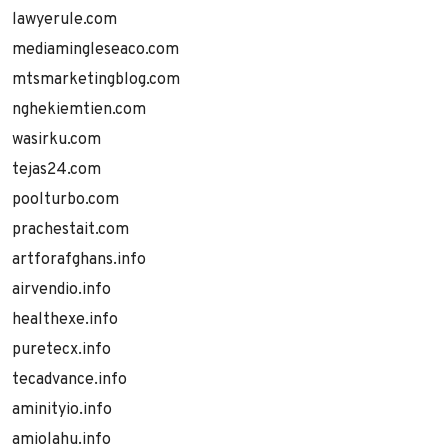
lawyerule.com
mediamingleseaco.com
mtsmarketingblog.com
nghekiemtien.com
wasirku.com
tejas24.com
poolturbo.com
prachestait.com
artforafghans.info
airvendio.info
healthexe.info
puretecx.info
tecadvance.info
aminityio.info
amiolahu.info