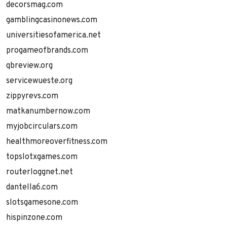
decorsmag.com
gamblingcasinonews.com
universitiesofamerica.net
progameofbrands.com
qbreview.org
servicewueste.org
zippyrevs.com
matkanumbernow.com
myjobcirculars.com
healthmoreoverfitness.com
topslotxgames.com
routerloggnet.net
dantella6.com
slotsgamesone.com
hispinzone.com