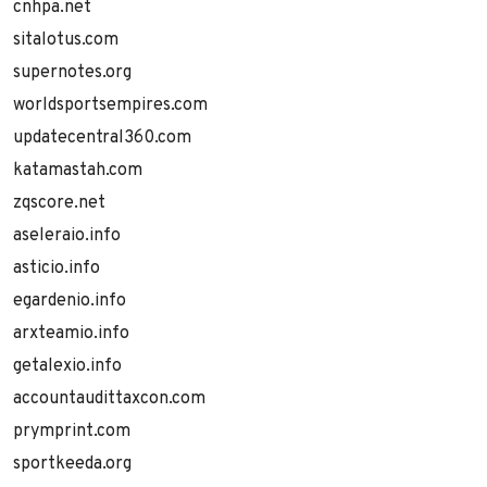
cnhpa.net
sitalotus.com
supernotes.org
worldsportsempires.com
updatecentral360.com
katamastah.com
zqscore.net
aseleraio.info
asticio.info
egardenio.info
arxteamio.info
getalexio.info
accountaudittaxcon.com
prymprint.com
sportkeeda.org