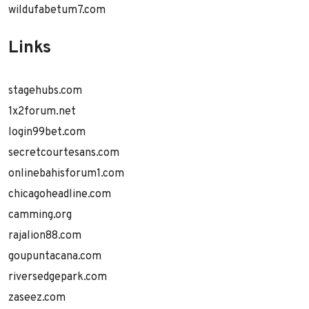
wildufabetum7.com
Links
stagehubs.com
1x2forum.net
login99bet.com
secretcourtesans.com
onlinebahisforum1.com
chicagoheadline.com
camming.org
rajalion88.com
goupuntacana.com
riversedgepark.com
zaseez.com