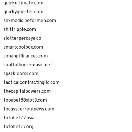
quickultimate.com
quirkyquester.com
sexmedicineformen.com
shiftripple.com
slotterpercaya.co
smartcoolbox.com
sohanjitfinances.com
soulfulhousemusic.net
sparklooms.com
tacticalcontractingllc.com
thecapitalpowers.com
tobabet88slot3.com
todayscurrentnews.com
totobet77.asia
totobet77.org