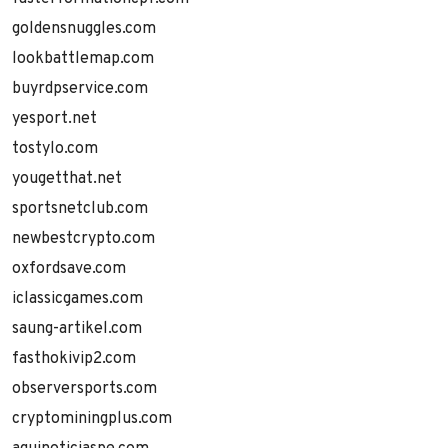
goldensnuggles.com
lookbattlemap.com
buyrdpservice.com
yesport.net
tostylo.com
yougetthat.net
sportsnetclub.com
newbestcrypto.com
oxfordsave.com
iclassicgames.com
saung-artikel.com
fasthokivip2.com
observersports.com
cryptominingplus.com