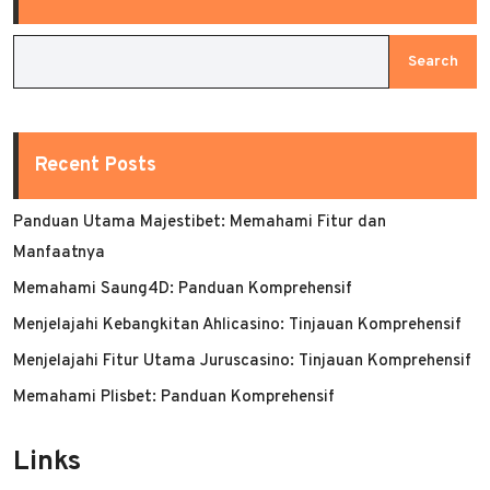
Search
Recent Posts
Panduan Utama Majestibet: Memahami Fitur dan
Manfaatnya
Memahami Saung4D: Panduan Komprehensif
Menjelajahi Kebangkitan Ahlicasino: Tinjauan Komprehensif
Menjelajahi Fitur Utama Juruscasino: Tinjauan Komprehensif
Memahami Plisbet: Panduan Komprehensif
Links