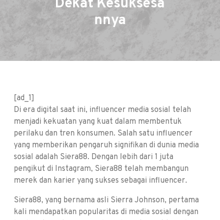
Dekat Kesuksesa
nnya
[ad_1]
Di era digital saat ini, influencer media sosial telah
menjadi kekuatan yang kuat dalam membentuk
perilaku dan tren konsumen. Salah satu influencer
yang memberikan pengaruh signifikan di dunia media
sosial adalah Siera88. Dengan lebih dari 1 juta
pengikut di Instagram, Siera88 telah membangun
merek dan karier yang sukses sebagai influencer.
Siera88, yang bernama asli Sierra Johnson, pertama
kali mendapatkan popularitas di media sosial dengan