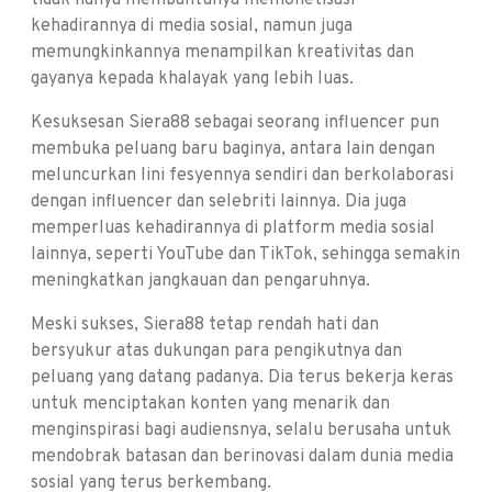
tidak hanya membantunya memonetisasi
kehadirannya di media sosial, namun juga
memungkinkannya menampilkan kreativitas dan
gayanya kepada khalayak yang lebih luas.
Kesuksesan Siera88 sebagai seorang influencer pun
membuka peluang baru baginya, antara lain dengan
meluncurkan lini fesyennya sendiri dan berkolaborasi
dengan influencer dan selebriti lainnya. Dia juga
memperluas kehadirannya di platform media sosial
lainnya, seperti YouTube dan TikTok, sehingga semakin
meningkatkan jangkauan dan pengaruhnya.
Meski sukses, Siera88 tetap rendah hati dan
bersyukur atas dukungan para pengikutnya dan
peluang yang datang padanya. Dia terus bekerja keras
untuk menciptakan konten yang menarik dan
menginspirasi bagi audiensnya, selalu berusaha untuk
mendobrak batasan dan berinovasi dalam dunia media
sosial yang terus berkembang.