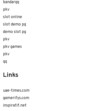
bandarqq
pkv
slot online
slot demo pg
demo slot pg
pkv
pkv games
pkv
qq
Links
uae-times.com
gamerifys.com
inspiratif.net