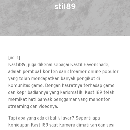
stil89
[ad_1]
Kastil89, juga dikenal sebagai Kastil Eavenshade,
adalah pembuat konten dan streamer online populer
yang telah mendapatkan banyak pengikut di
komunitas game. Dengan hasratnya terhadap game
dan kepribadiannya yang karismatik, Kastil89 telah
memikat hati banyak penggemar yang menonton
streaming dan videonya.
Tapi apa yang ada di balik layar? Seperti apa
kehidupan Kastil89 saat kamera dimatikan dan sesi