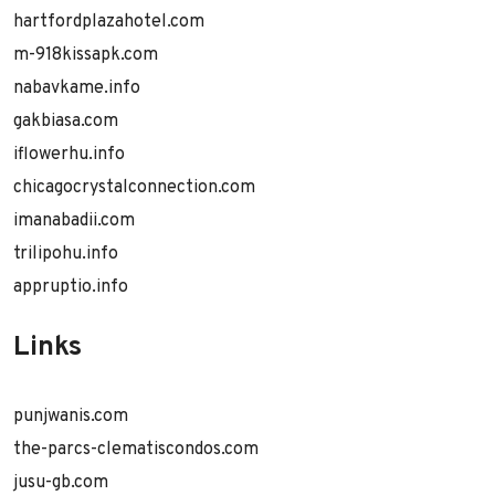
hartfordplazahotel.com
m-918kissapk.com
nabavkame.info
gakbiasa.com
iflowerhu.info
chicagocrystalconnection.com
imanabadii.com
trilipohu.info
appruptio.info
Links
punjwanis.com
the-parcs-clematiscondos.com
jusu-gb.com