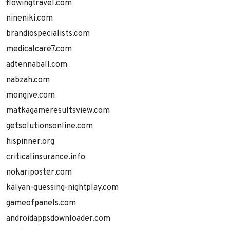
flowingtravel.com
nineniki.com
brandiospecialists.com
medicalcare7.com
adtennaball.com
nabzah.com
mongive.com
matkagameresultsview.com
getsolutionsonline.com
hispinner.org
criticalinsurance.info
nokariposter.com
kalyan-guessing-nightplay.com
gameofpanels.com
androidappsdownloader.com