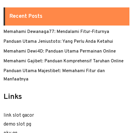
Recent Posts
Memahami Dewanaga77: Mendalami Fitur-Fiturnya
Panduan Utama Jeniustoto: Yang Perlu Anda Ketahui
Memahami Dewi4D: Panduan Utama Permainan Online
Memahami Gajibet: Panduan Komprehensif Taruhan Online
Panduan Utama Majestibet: Memahami Fitur dan
Manfaatnya
Links
link slot gacor
demo slot pg