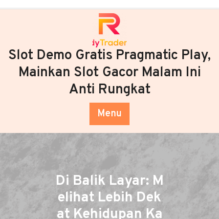
Skip
to
content
Slot Demo Gratis Pragmatic Play,
Mainkan Slot Gacor Malam Ini
Anti Rungkat
Menu
Di Balik Layar: M
elihat Lebih Dek
at Kehidupan Ka