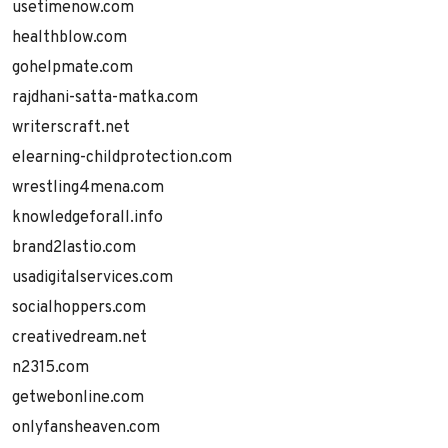
usetimenow.com
healthblow.com
gohelpmate.com
rajdhani-satta-matka.com
writerscraft.net
elearning-childprotection.com
wrestling4mena.com
knowledgeforall.info
brand2lastio.com
usadigitalservices.com
socialhoppers.com
creativedream.net
n2315.com
getwebonline.com
onlyfansheaven.com