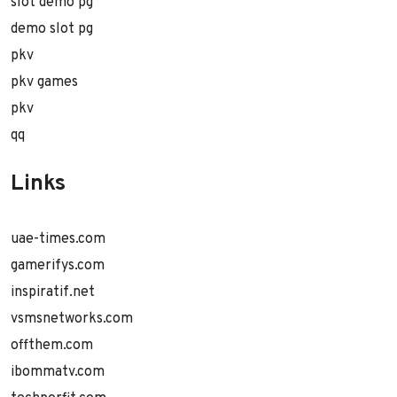
slot demo pg
demo slot pg
pkv
pkv games
pkv
qq
Links
uae-times.com
gamerifys.com
inspiratif.net
vsmsnetworks.com
offthem.com
ibommatv.com