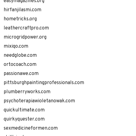
easymagazines.org
hirfanjilasmi.com
hometricks.org
leathercraftpro.com
microgridpower.org
mixiqo.com
needglobe.com
ortocoach.com
passionawe.com
pittsburghpaintingprofessionals.com
plumberryworks.com
psychoterapiawioletanowak.com
quickultimate.com
quirkyquester.com
sexmedicineformen.com