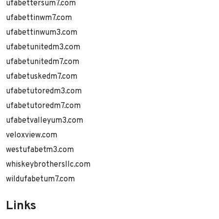
ufabettersum7.com
ufabettinwm7.com
ufabettinwum3.com
ufabetunitedm3.com
ufabetunitedm7.com
ufabetuskedm7.com
ufabetutoredm3.com
ufabetutoredm7.com
ufabetvalleyum3.com
veloxview.com
westufabetm3.com
whiskeybrothersllc.com
wildufabetum7.com
Links