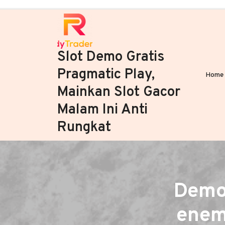
Skip
to
content
Slot Demo Gratis
Pragmatic Play,
Home
Mainkan Slot Gacor
Malam Ini Anti
Rungkat
Demo 
enem