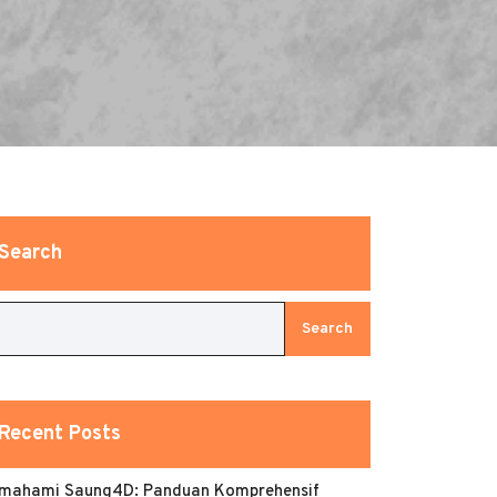
Search
Search
Recent Posts
mahami Saung4D: Panduan Komprehensif