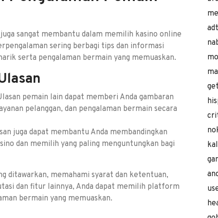
me
ad
 juga sangat membantu dalam memilih kasino online
na
rpengalaman sering berbagi tips dan informasi
mo
narik serta pengalaman bermain yang memuaskan.
ma
Ulasan
ge
lasan pemain lain dapat memberi Anda gambaran
his
layanan pelanggan, dan pengalaman bermain secara
cri
no
san juga dapat membantu Anda membandingkan
asino dan memilih yang paling menguntungkan bagi
ka
ga
an
ng ditawarkan, memahami syarat dan ketentuan,
asi dan fitur lainnya, Anda dapat memilih platform
us
laman bermain yang memuaskan.
he