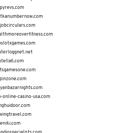
ppyrevs.com
tkanumbernow.com
jobcirculars.com
althmoreoverfitness.com
pslotxgames.com
uterloggnet.net
ntella6.com
otsgamesone.com
spinzone.com
lyanbazarnights.com
p-online-casino-usa.com
nghuidoor.com
owingtravel.com
neniki.com
andiospecialists.com