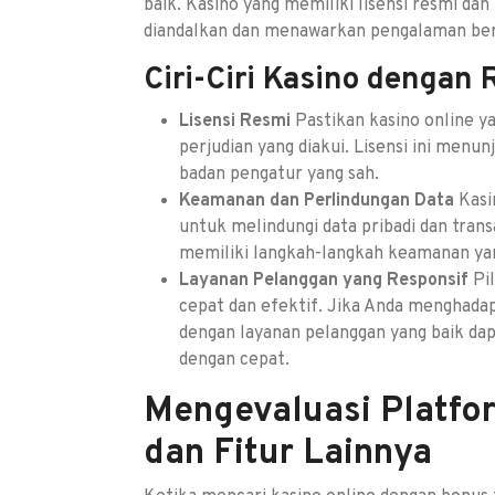
baik. Kasino yang memiliki lisensi resmi dan 
diandalkan dan menawarkan pengalaman ber
Ciri-Ciri Kasino dengan 
Lisensi Resmi
Pastikan kasino online yan
perjudian yang diakui. Lisensi ini menu
badan pengatur yang sah.
Keamanan dan Perlindungan Data
Kasi
untuk melindungi data pribadi dan transa
memiliki langkah-langkah keamanan ya
Layanan Pelanggan yang Responsif
Pil
cepat dan efektif. Jika Anda menghadap
dengan layanan pelanggan yang baik d
dengan cepat.
Mengevaluasi Platfo
dan Fitur Lainnya