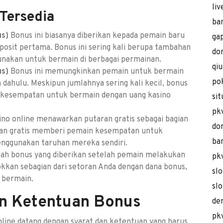
liv
Tersedia
ban
us)
Bonus ini biasanya diberikan kepada pemain baru
ga
osit pertama. Bonus ini sering kali berupa tambahan
do
gunakan untuk bermain di berbagai permainan.
qiu
us)
Bonus ini memungkinkan pemain untuk bermain
po
 dahulu. Meskipun jumlahnya sering kali kecil, bonus
 kesempatan untuk bermain dengan uang kasino
sit
pk
no online menawarkan putaran gratis sebagai bagian
do
aran gratis memberi pemain kesempatan untuk
ba
nggunakan taruhan mereka sendiri.
lah bonus yang diberikan setelah pemain melakukan
pk
kkan sebagian dari setoran Anda dengan dana bonus,
slo
 bermain.
sl
n Ketentuan Bonus
de
pk
nline datang dengan syarat dan ketentuan yang harus