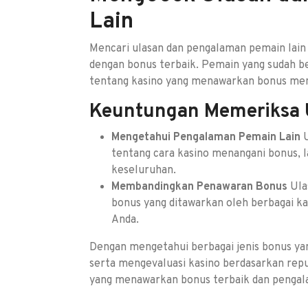
Lain
Mencari ulasan dan pengalaman pemain lain
dengan bonus terbaik. Pemain yang sudah be
tentang kasino yang menawarkan bonus me
Keuntungan Memeriksa 
Mengetahui Pengalaman Pemain Lain
U
tentang cara kasino menangani bonus, 
keseluruhan.
Membandingkan Penawaran Bonus
Ula
bonus yang ditawarkan oleh berbagai k
Anda.
Dengan mengetahui berbagai jenis bonus ya
serta mengevaluasi kasino berdasarkan reput
yang menawarkan bonus terbaik dan penga