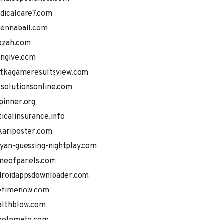
dicalcare7.com
tennaball.com
bzah.com
ngive.com
tkagameresultsview.com
tsolutionsonline.com
pinner.org
ticalinsurance.info
kariposter.com
lyan-guessing-nightplay.com
meofpanels.com
droidappsdownloader.com
etimenow.com
althblow.com