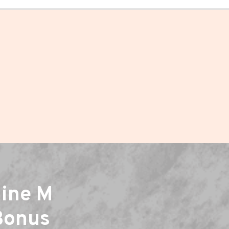
line M
Bonus