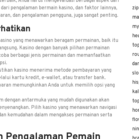
terbaik, Anda harus mengevaluasi berbagai aspek dari
 dari pengalaman bermain kasino, dan faktor lainnya,
zi
aran, dan pengalaman pengguna, juga sangat penting.
ma
rhatikan
my
he
kasino yang menawarkan beragam permainan, baik itu
to
angsung. Kasino dengan banyak pilihan permainan
ro
ba berbagai jenis permainan dan memanfaatkan
psi.
da
tikan kasino menerima metode pembayaran yang
sl
alui kartu kredit, e-wallet, atau transfer bank.
hi
yaran memungkinkan Anda untuk memilih opsi yang
ka
m dengan antarmuka yang mudah digunakan akan
to
yenangkan. Pilih kasino yang menawarkan navigasi
ho
, dan kemudahan dalam mengakses permainan serta
fl
ni
n Pengalaman Pemain
br