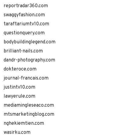
reportradar360.com
swaggyfashion.com
taraftariumtv10.com
questionquery.com
bodybuildinglegend.com
brilliant-nails.com
dandr-photography.com
dokteroce.com
journal-francais.com
justintv10.com
lawyerule.com
mediamingleseaco.com
mtsmarketingblog.com
nghekiemtien.com
wasirku.com