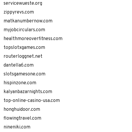
servicewueste.org
zippyrevs.com
matkanumbernow.com
myjobcirculars.com
healthmoreoverfitness.com
topslotxgames.com
routerloggnet.net
dantella6.com
slotsgamesone.com
hispinzone.com
kalyanbazarnights.com
top-online-casino-usa.com
honghuidoor.com
flowingtravel.com
nineniki.com