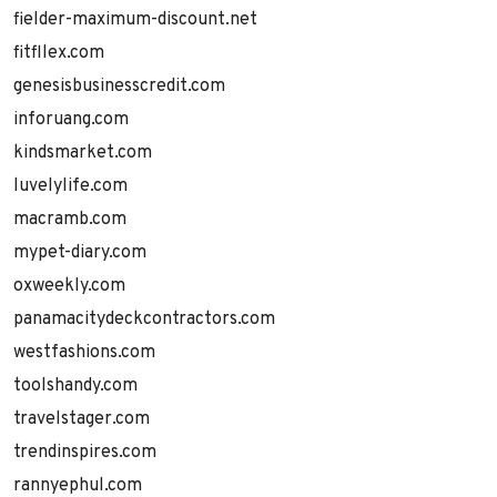
fielder-maximum-discount.net
fitfllex.com
genesisbusinesscredit.com
inforuang.com
kindsmarket.com
luvelylife.com
macramb.com
mypet-diary.com
oxweekly.com
panamacitydeckcontractors.com
westfashions.com
toolshandy.com
travelstager.com
trendinspires.com
rannyephul.com