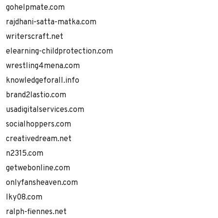
gohelpmate.com
rajdhani-satta-matka.com
writerscraft.net
elearning-childprotection.com
wrestling4mena.com
knowledgeforall.info
brand2lastio.com
usadigitalservices.com
socialhoppers.com
creativedream.net
n2315.com
getwebonline.com
onlyfansheaven.com
lky08.com
ralph-fiennes.net