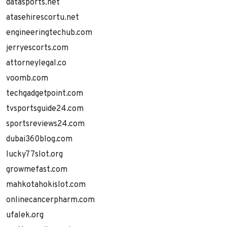
datasports.net
atasehirescortu.net
engineeringtechub.com
jerryescorts.com
attorneylegal.co
voomb.com
techgadgetpoint.com
tvsportsguide24.com
sportsreviews24.com
dubai360blog.com
lucky77slot.org
growmefast.com
mahkotahokislot.com
onlinecancerpharm.com
ufalek.org