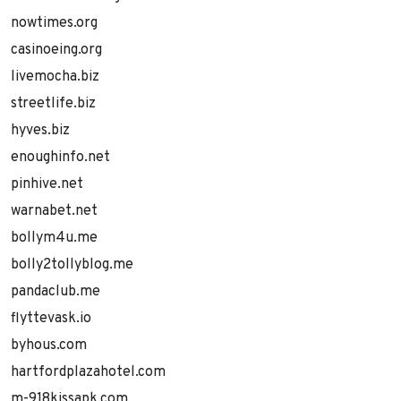
nowtimes.org
casinoeing.org
livemocha.biz
streetlife.biz
hyves.biz
enoughinfo.net
pinhive.net
warnabet.net
bollym4u.me
bolly2tollyblog.me
pandaclub.me
flyttevask.io
byhous.com
hartfordplazahotel.com
m-918kissapk.com