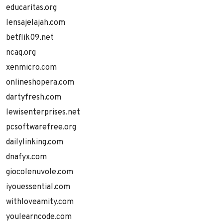
educaritas.org
lensajelajah.com
betflik09.net
ncaq.org
xenmicro.com
onlineshopera.com
dartyfresh.com
lewisenterprises.net
pcsoftwarefree.org
dailylinking.com
dnafyx.com
giocolenuvole.com
iyouessential.com
withloveamity.com
youlearncode.com