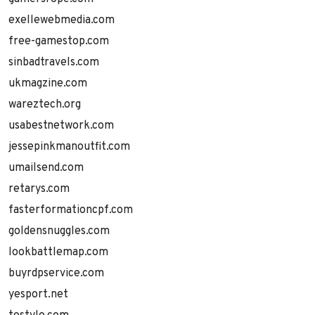
exellewebmedia.com
free-gamestop.com
sinbadtravels.com
ukmagzine.com
wareztech.org
usabestnetwork.com
jessepinkmanoutfit.com
umailsend.com
retarys.com
fasterformationcpf.com
goldensnuggles.com
lookbattlemap.com
buyrdpservice.com
yesport.net