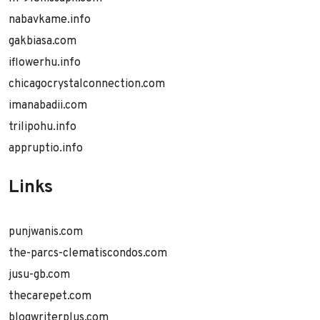
nabavkame.info
gakbiasa.com
iflowerhu.info
chicagocrystalconnection.com
imanabadii.com
trilipohu.info
appruptio.info
Links
punjwanis.com
the-parcs-clematiscondos.com
jusu-gb.com
thecarepet.com
blogwriterplus.com