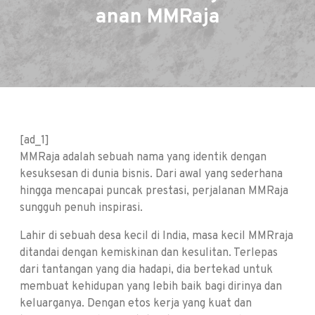
anan MMRaja
[ad_1]
MMRaja adalah sebuah nama yang identik dengan
kesuksesan di dunia bisnis. Dari awal yang sederhana
hingga mencapai puncak prestasi, perjalanan MMRaja
sungguh penuh inspirasi.
Lahir di sebuah desa kecil di India, masa kecil MMRraja
ditandai dengan kemiskinan dan kesulitan. Terlepas
dari tantangan yang dia hadapi, dia bertekad untuk
membuat kehidupan yang lebih baik bagi dirinya dan
keluarganya. Dengan etos kerja yang kuat dan