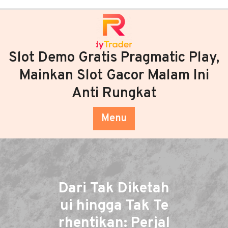
Skip
to
content
Slot Demo Gratis Pragmatic Play,
Mainkan Slot Gacor Malam Ini
Anti Rungkat
Menu
Dari Tak Diketah
ui hingga Tak Te
rhentikan: Perjal