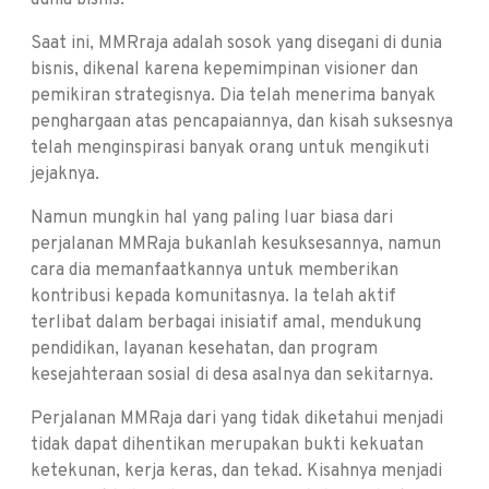
dunia bisnis.
Saat ini, MMRraja adalah sosok yang disegani di dunia
bisnis, dikenal karena kepemimpinan visioner dan
pemikiran strategisnya. Dia telah menerima banyak
penghargaan atas pencapaiannya, dan kisah suksesnya
telah menginspirasi banyak orang untuk mengikuti
jejaknya.
Namun mungkin hal yang paling luar biasa dari
perjalanan MMRaja bukanlah kesuksesannya, namun
cara dia memanfaatkannya untuk memberikan
kontribusi kepada komunitasnya. Ia telah aktif
terlibat dalam berbagai inisiatif amal, mendukung
pendidikan, layanan kesehatan, dan program
kesejahteraan sosial di desa asalnya dan sekitarnya.
Perjalanan MMRaja dari yang tidak diketahui menjadi
tidak dapat dihentikan merupakan bukti kekuatan
ketekunan, kerja keras, dan tekad. Kisahnya menjadi