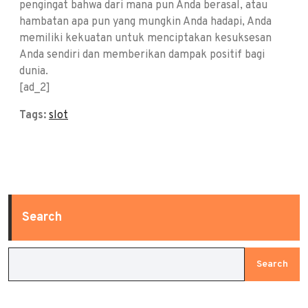
pengingat bahwa dari mana pun Anda berasal, atau
hambatan apa pun yang mungkin Anda hadapi, Anda
memiliki kekuatan untuk menciptakan kesuksesan
Anda sendiri dan memberikan dampak positif bagi
dunia.
[ad_2]
Tags:
slot
Search
Search