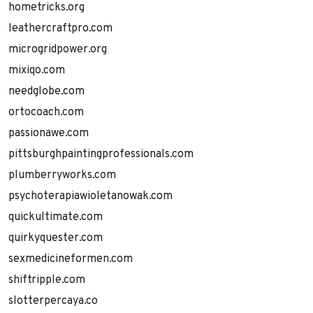
hometricks.org
leathercraftpro.com
microgridpower.org
mixiqo.com
needglobe.com
ortocoach.com
passionawe.com
pittsburghpaintingprofessionals.com
plumberryworks.com
psychoterapiawioletanowak.com
quickultimate.com
quirkyquester.com
sexmedicineformen.com
shiftripple.com
slotterpercaya.co