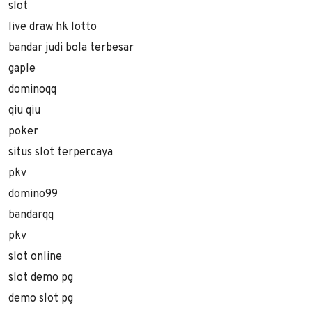
slot
live draw hk lotto
bandar judi bola terbesar
gaple
dominoqq
qiu qiu
poker
situs slot terpercaya
pkv
domino99
bandarqq
pkv
slot online
slot demo pg
demo slot pg