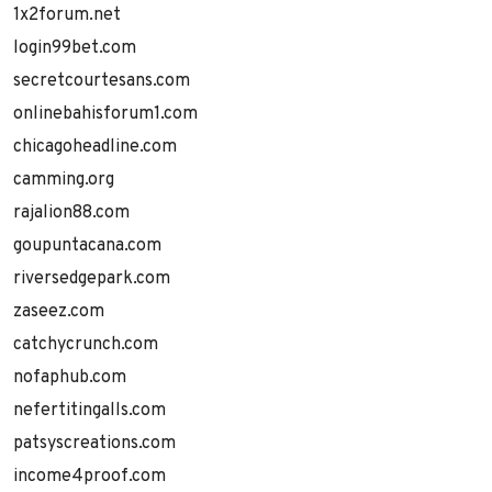
1x2forum.net
login99bet.com
secretcourtesans.com
onlinebahisforum1.com
chicagoheadline.com
camming.org
rajalion88.com
goupuntacana.com
riversedgepark.com
zaseez.com
catchycrunch.com
nofaphub.com
nefertitingalls.com
patsyscreations.com
income4proof.com