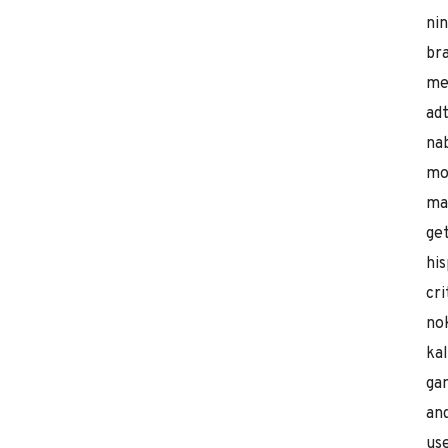
ni
br
me
ad
na
mo
ma
ge
his
cri
no
ka
ga
an
us