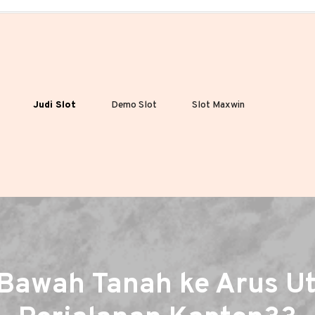
Judi Slot
Demo Slot
Slot Maxwin
 Bawah Tanah ke Arus U