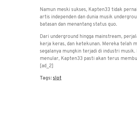
Namun meski sukses, Kapten33 tidak perna
artis independen dan dunia musik undergro
batasan dan menantang status quo.
Dari underground hingga mainstream, perja
kerja keras, dan ketekunan. Mereka telah 
segalanya mungkin terjadi di industri musik
menular, Kapten33 pasti akan terus membu
[ad_2]
Tags:
slot