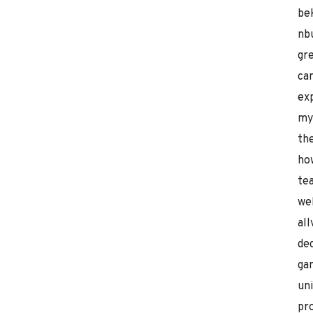
be
nb
gr
ca
ex
my
th
ho
te
we
al
de
ga
un
pr