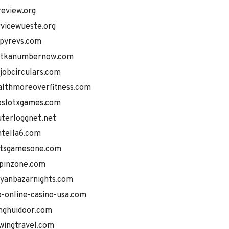
review.org
rvicewueste.org
ppyrevs.com
tkanumbernow.com
jobcirculars.com
althmoreoverfitness.com
pslotxgames.com
uterloggnet.net
ntella6.com
otsgamesone.com
spinzone.com
lyanbazarnights.com
p-online-casino-usa.com
nghuidoor.com
owingtravel.com