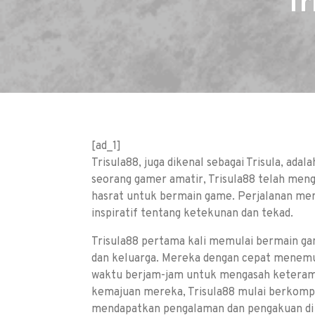
Tr
[ad_1]
Trisula88, juga dikenal sebagai Trisula, adal
seorang gamer amatir, Trisula88 telah mengu
hasrat untuk bermain game. Perjalanan mere
inspiratif tentang ketekunan dan tekad.
Trisula88 pertama kali memulai bermain ga
dan keluarga. Mereka dengan cepat menem
waktu berjam-jam untuk mengasah keteramp
kemajuan mereka, Trisula88 mulai berkompet
mendapatkan pengalaman dan pengakuan di