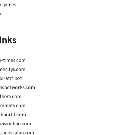
v games
v
inks
e-times.com
merifys.com
piratif.net
msnetworks.com
fthem.com
ommatv.com
chporfit.com
kasionline.com
usinessplan.com