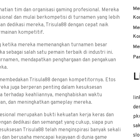
Men
atian tim dan organisasi gaming profesional. Mereka
ional dan mulai berkompetisi di turnamen yang lebih
Ko
an dedikasi mereka, Trisula88 dengan cepat naik
Men
rmainan kompetitif.
Ko
ng ketika mereka memenangkan turnamen besar
Me
ebagai salah satu pemain terbaik di industri ini.
Pa
i turnamen, mendapatkan penghargaan dan pengakuan
eka.
L
 membedakan Trisula88 dengan kompetitornya. Etos
mereka juga berperan penting dalam kesuksesan
nya terhadap keahliannya, menghabiskan waktu
lin
awan, dan meningkatkan gameplay mereka.
de
ofesional merupakan bukti kekuatan kerja keras dan
pk
gan dedikasi dan semangat yang cukup, siapa pun
sa
esuksesan Trisula88 telah menginspirasi banyak sekali
slo
 dan berusaha mencapai kejayaan di dunia game