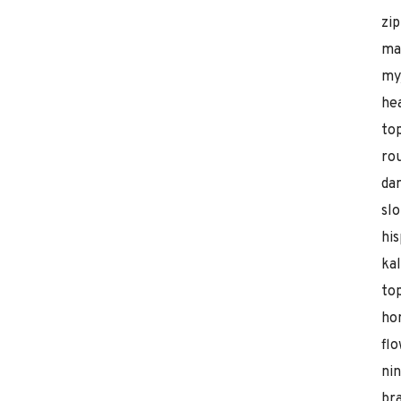
zi
ma
my
he
to
ro
da
sl
hi
ka
to
ho
fl
ni
br