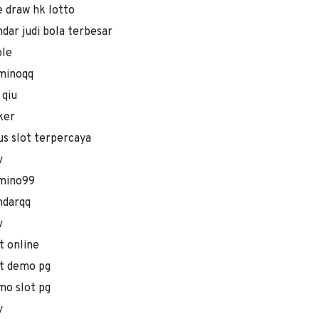
e draw hk lotto
dar judi bola terbesar
ple
minoqq
 qiu
ker
us slot terpercaya
v
mino99
ndarqq
v
t online
ot demo pg
mo slot pg
v