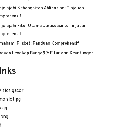
jelajahi Kebangkitan Ahlicasino: Tinjauan
mprehensif
jelajahi Fitur Utama Juruscasino: Tinjauan
mprehensif
mahami Plisbet: Panduan Komprehensif
nduan Lengkap Bunga99: Fitur dan Keuntungan
inks
k slot gacor
mo slot pg
v qq
kong
t