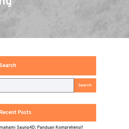
ing
Search
Search
Recent Posts
mahami Saung4D: Panduan Komprehensif