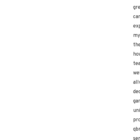
gr
ca
ex
my
th
ho
te
we
al
de
ga
un
pr
qb
se