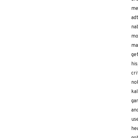
me
ad
na
mo
ma
ge
his
cri
no
ka
ga
an
us
he