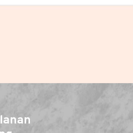
alanan