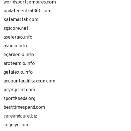
worldsportsempires.com
updatecentral360.com
katamastah.com
zqscore.net
aseleraio.info
asticio.info
egardenio.info
arxteamio.info
getalexio.info
accountaudittaxcon.com
prymprint.com
sportkeeda.org
besttimespend.com
careandcure.biz
cogniyo.com