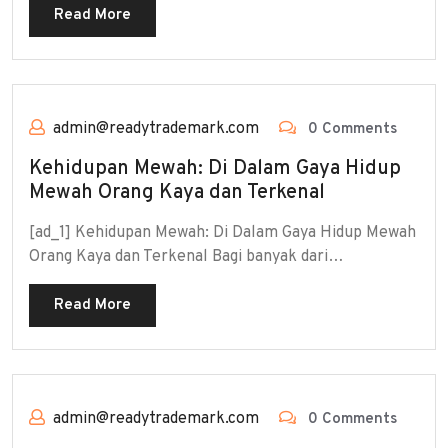
Read More
admin@readytrademark.com
0 Comments
Kehidupan Mewah: Di Dalam Gaya Hidup
Mewah Orang Kaya dan Terkenal
[ad_1] Kehidupan Mewah: Di Dalam Gaya Hidup Mewah
Orang Kaya dan Terkenal Bagi banyak dari…
Read More
admin@readytrademark.com
0 Comments