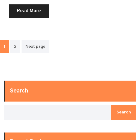
Read More
Posts
1
2
Next page
pagination
Search
Search