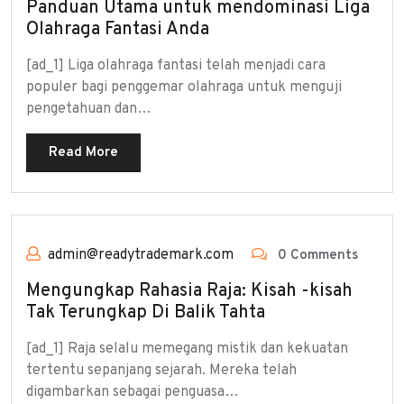
Panduan Utama untuk mendominasi Liga
Olahraga Fantasi Anda
[ad_1] Liga olahraga fantasi telah menjadi cara
populer bagi penggemar olahraga untuk menguji
pengetahuan dan…
Read More
admin@readytrademark.com
0 Comments
Mengungkap Rahasia Raja: Kisah -kisah
Tak Terungkap Di Balik Tahta
[ad_1] Raja selalu memegang mistik dan kekuatan
tertentu sepanjang sejarah. Mereka telah
digambarkan sebagai penguasa…