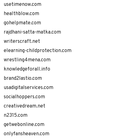
usetimenow.com
healthblow.com
gohelpmate.com
rajdhani-satta-matka.com
writerscraft.net
elearning-childprotection.com
wrestling4mena.com
knowledgeforall.info
brand2lastio.com
usadigitalservices.com
socialhoppers.com
creativedream.net
n2315.com
getwebonline.com
onlyfansheaven.com