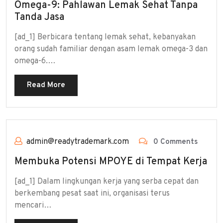
Omega-9: Pahlawan Lemak Sehat Tanpa
Tanda Jasa
[ad_1] Berbicara tentang lemak sehat, kebanyakan
orang sudah familiar dengan asam lemak omega-3 dan
omega-6.…
Read More
admin@readytrademark.com
0 Comments
Membuka Potensi MPOYE di Tempat Kerja
[ad_1] Dalam lingkungan kerja yang serba cepat dan
berkembang pesat saat ini, organisasi terus
mencari…