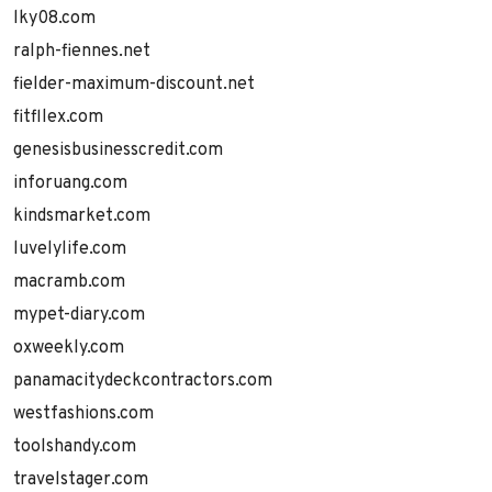
lky08.com
ralph-fiennes.net
fielder-maximum-discount.net
fitfllex.com
genesisbusinesscredit.com
inforuang.com
kindsmarket.com
luvelylife.com
macramb.com
mypet-diary.com
oxweekly.com
panamacitydeckcontractors.com
westfashions.com
toolshandy.com
travelstager.com