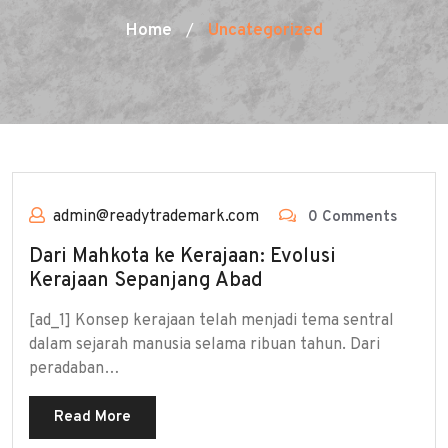
Home
Uncategorized
/
admin@readytrademark.com
0 Comments
Dari Mahkota ke Kerajaan: Evolusi
Kerajaan Sepanjang Abad
[ad_1] Konsep kerajaan telah menjadi tema sentral
dalam sejarah manusia selama ribuan tahun. Dari
peradaban…
Read More