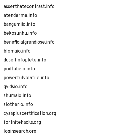
asserthatecontrast.info
atenderme.info
bangumiio.info
bekosunhu.info
beneficialgrandiose.info
blomaio.info
dosellinfoplete.info
podtubeio.info
powerfulvolatile.info
qvidsio.info
shumaio.info
slotherio.info
cysapluscertification.org
fortnitehacks.org
loginsearch.org