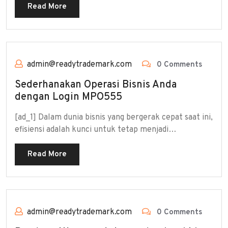
Read More
admin@readytrademark.com
0 Comments
Sederhanakan Operasi Bisnis Anda
dengan Login MPO555
[ad_1] Dalam dunia bisnis yang bergerak cepat saat ini,
efisiensi adalah kunci untuk tetap menjadi…
Read More
admin@readytrademark.com
0 Comments