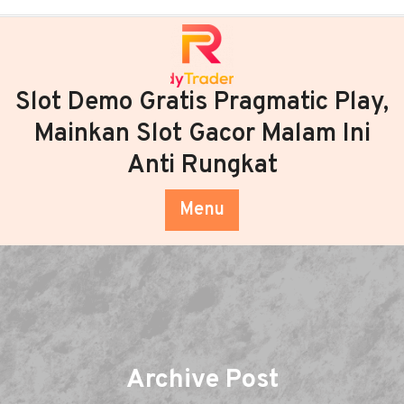
Skip
to
content
Slot Demo Gratis Pragmatic Play,
Mainkan Slot Gacor Malam Ini
Anti Rungkat
Menu
Archive Post