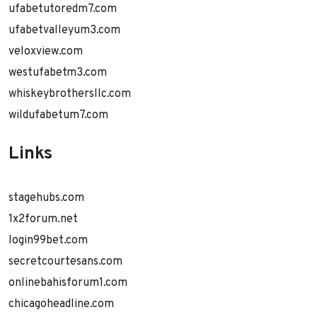
ufabetutoredm7.com
ufabetvalleyum3.com
veloxview.com
westufabetm3.com
whiskeybrothersllc.com
wildufabetum7.com
Links
stagehubs.com
1x2forum.net
login99bet.com
secretcourtesans.com
onlinebahisforum1.com
chicagoheadline.com