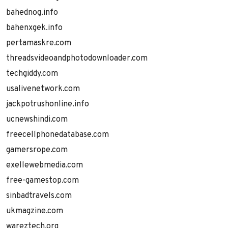
bahednog.info
bahenxgek.info
pertamaskre.com
threadsvideoandphotodownloader.com
techgiddy.com
usalivenetwork.com
jackpotrushonline.info
ucnewshindi.com
freecellphonedatabase.com
gamersrope.com
exellewebmedia.com
free-gamestop.com
sinbadtravels.com
ukmagzine.com
wareztech.org