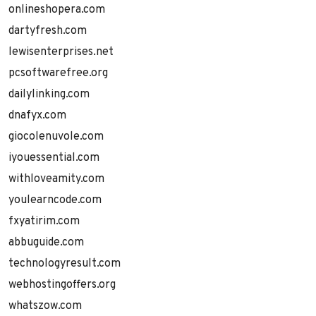
onlineshopera.com
dartyfresh.com
lewisenterprises.net
pcsoftwarefree.org
dailylinking.com
dnafyx.com
giocolenuvole.com
iyouessential.com
withloveamity.com
youlearncode.com
fxyatirim.com
abbuguide.com
technologyresult.com
webhostingoffers.org
whatszow.com