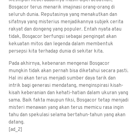
Meskipun keberadaannya masih diperdebatkan,
Bosgacor terus menarik imajinasi orang-orang di
seluruh dunia. Reputasinya yang menakutkan dan
sifatnya yang misterius menjadikannya subjek cerita
rakyat dan dongeng yang populer. Entah nyata atau
tidak, Bosgacor berfungsi sebagai pengingat akan
kekuatan mitos dan legenda dalam membentuk
persepsi kita terhadap dunia di sekitar kita.
Pada akhirnya, kebenaran mengenai Bosgacor
mungkin tidak akan pernah bisa diketahui secara pasti.
Hal ini akan terus menjadi sumber daya tarik dan
intrik bagi generasi mendatang, menginspirasi kisah-
kisah keberanian dan kehati-hatian dalam ukuran yang
sama. Baik fakta maupun fiksi, Bosgacor tetap menjadi
misteri menawan yang akan terus memicu rasa ingin
tahu dan spekulasi selama bertahun-tahun yang akan
datang.
[ad_2]