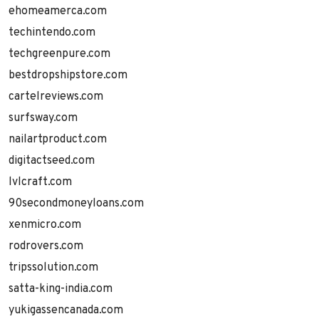
ehomeamerca.com
techintendo.com
techgreenpure.com
bestdropshipstore.com
cartelreviews.com
surfsway.com
nailartproduct.com
digitactseed.com
lvlcraft.com
90secondmoneyloans.com
xenmicro.com
rodrovers.com
tripssolution.com
satta-king-india.com
yukigassencanada.com