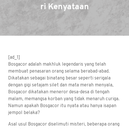
ri Kenyataan
[ad_1]
Bosgacor adalah makhluk legendaris yang telah
membuat penasaran orang selama berabad-abad.
Dikatakan sebagai binatang besar seperti serigala
dengan gigi setajam silet dan mata merah menyala,
Bosgacor dikatakan meneror desa-desa di tengah
malam, memangsa korban yang tidak menaruh curiga.
Namun apakah Bosgacor itu nyata atau hanya isapan
jempol belaka?
Asal usul Bosgacor diselimuti misteri, beberapa orang