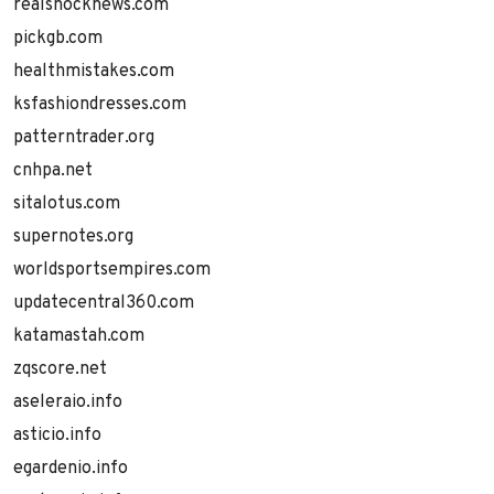
realshocknews.com
pickgb.com
healthmistakes.com
ksfashiondresses.com
patterntrader.org
cnhpa.net
sitalotus.com
supernotes.org
worldsportsempires.com
updatecentral360.com
katamastah.com
zqscore.net
aseleraio.info
asticio.info
egardenio.info