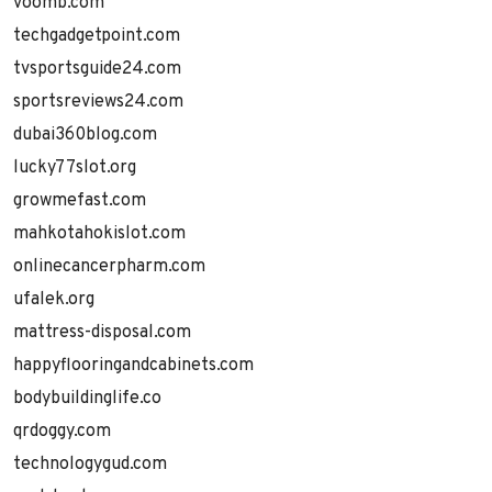
voomb.com
techgadgetpoint.com
tvsportsguide24.com
sportsreviews24.com
dubai360blog.com
lucky77slot.org
growmefast.com
mahkotahokislot.com
onlinecancerpharm.com
ufalek.org
mattress-disposal.com
happyflooringandcabinets.com
bodybuildinglife.co
qrdoggy.com
technologygud.com