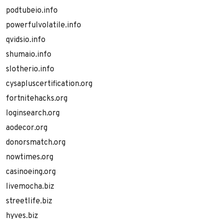
podtubeio.info
powerfulvolatile.info
qvidsio.info
shumaio.info
slotherio.info
cysapluscertification.org
fortnitehacks.org
loginsearch.org
aodecor.org
donorsmatch.org
nowtimes.org
casinoeing.org
livemocha.biz
streetlife.biz
hyves.biz