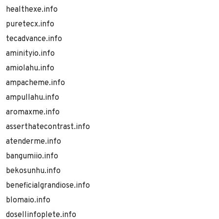
healthexe.info
puretecx.info
tecadvance.info
aminityio.info
amiolahu.info
ampacheme.info
ampullahu.info
aromaxme.info
asserthatecontrast.info
atenderme.info
bangumiio.info
bekosunhu.info
beneficialgrandiose.info
blomaio.info
dosellinfoplete.info