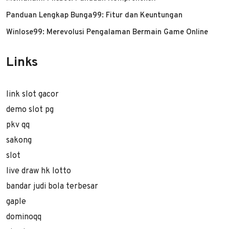
Panduan Lengkap Bunga99: Fitur dan Keuntungan
Winlose99: Merevolusi Pengalaman Bermain Game Online
Links
link slot gacor
demo slot pg
pkv qq
sakong
slot
live draw hk lotto
bandar judi bola terbesar
gaple
dominoqq