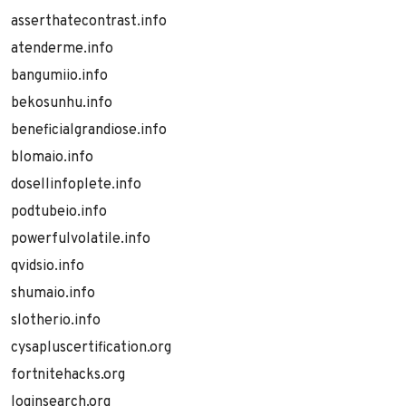
asserthatecontrast.info
atenderme.info
bangumiio.info
bekosunhu.info
beneficialgrandiose.info
blomaio.info
dosellinfoplete.info
podtubeio.info
powerfulvolatile.info
qvidsio.info
shumaio.info
slotherio.info
cysapluscertification.org
fortnitehacks.org
loginsearch.org