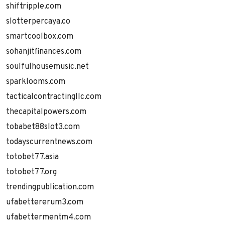
shiftripple.com
slotterpercaya.co
smartcoolbox.com
sohanjitfinances.com
soulfulhousemusic.net
sparklooms.com
tacticalcontractingllc.com
thecapitalpowers.com
tobabet88slot3.com
todayscurrentnews.com
totobet77.asia
totobet77.org
trendingpublication.com
ufabettererum3.com
ufabettermentm4.com