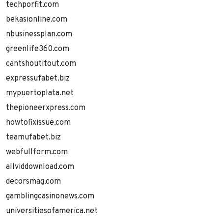
techporfit.com
bekasionline.com
nbusinessplan.com
greenlife360.com
cantshoutitout.com
expressufabet.biz
mypuertoplata.net
thepioneerxpress.com
howtofixissue.com
teamufabet.biz
webfullform.com
allviddownload.com
decorsmag.com
gamblingcasinonews.com
universitiesofamerica.net