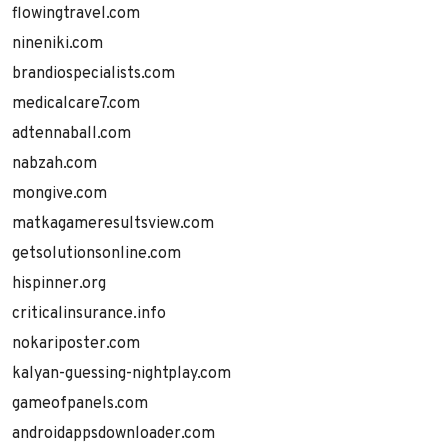
flowingtravel.com
nineniki.com
brandiospecialists.com
medicalcare7.com
adtennaball.com
nabzah.com
mongive.com
matkagameresultsview.com
getsolutionsonline.com
hispinner.org
criticalinsurance.info
nokariposter.com
kalyan-guessing-nightplay.com
gameofpanels.com
androidappsdownloader.com