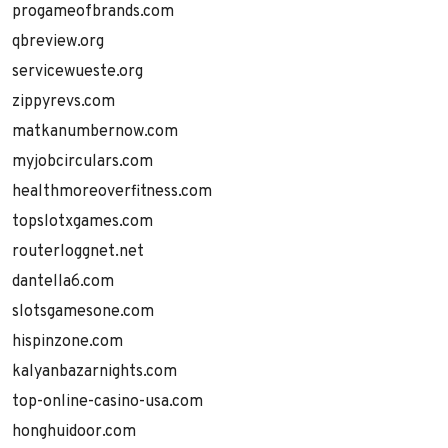
progameofbrands.com
qbreview.org
servicewueste.org
zippyrevs.com
matkanumbernow.com
myjobcirculars.com
healthmoreoverfitness.com
topslotxgames.com
routerloggnet.net
dantella6.com
slotsgamesone.com
hispinzone.com
kalyanbazarnights.com
top-online-casino-usa.com
honghuidoor.com