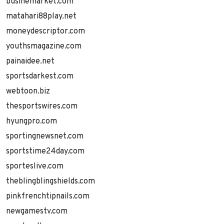
businemarket.com
matahari88play.net
moneydescriptor.com
youthsmagazine.com
painaidee.net
sportsdarkest.com
webtoon.biz
thesportswires.com
hyungpro.com
sportingnewsnet.com
sportstime24day.com
sporteslive.com
theblingblingshields.com
pinkfrenchtipnails.com
newgamestv.com