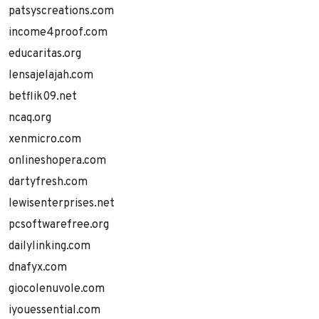
patsyscreations.com
income4proof.com
educaritas.org
lensajelajah.com
betflik09.net
ncaq.org
xenmicro.com
onlineshopera.com
dartyfresh.com
lewisenterprises.net
pcsoftwarefree.org
dailylinking.com
dnafyx.com
giocolenuvole.com
iyouessential.com