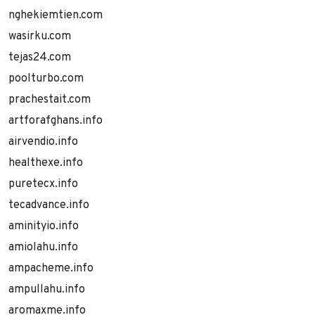
nghekiemtien.com
wasirku.com
tejas24.com
poolturbo.com
prachestait.com
artforafghans.info
airvendio.info
healthexe.info
puretecx.info
tecadvance.info
aminityio.info
amiolahu.info
ampacheme.info
ampullahu.info
aromaxme.info