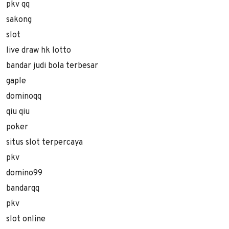
pkv qq
sakong
slot
live draw hk lotto
bandar judi bola terbesar
gaple
dominoqq
qiu qiu
poker
situs slot terpercaya
pkv
domino99
bandarqq
pkv
slot online