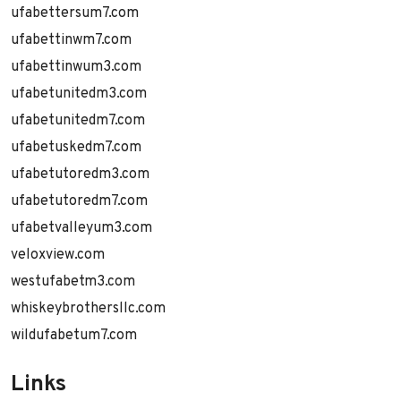
ufabettersum7.com
ufabettinwm7.com
ufabettinwum3.com
ufabetunitedm3.com
ufabetunitedm7.com
ufabetuskedm7.com
ufabetutoredm3.com
ufabetutoredm7.com
ufabetvalleyum3.com
veloxview.com
westufabetm3.com
whiskeybrothersllc.com
wildufabetum7.com
Links