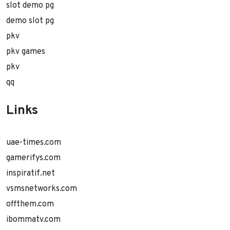
slot demo pg
demo slot pg
pkv
pkv games
pkv
qq
Links
uae-times.com
gamerifys.com
inspiratif.net
vsmsnetworks.com
offthem.com
ibommatv.com