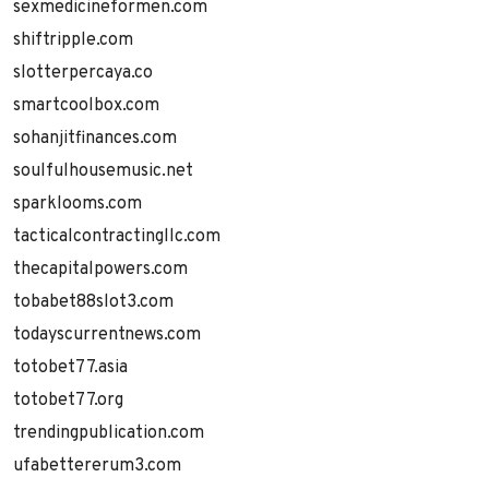
sexmedicineformen.com
shiftripple.com
slotterpercaya.co
smartcoolbox.com
sohanjitfinances.com
soulfulhousemusic.net
sparklooms.com
tacticalcontractingllc.com
thecapitalpowers.com
tobabet88slot3.com
todayscurrentnews.com
totobet77.asia
totobet77.org
trendingpublication.com
ufabettererum3.com