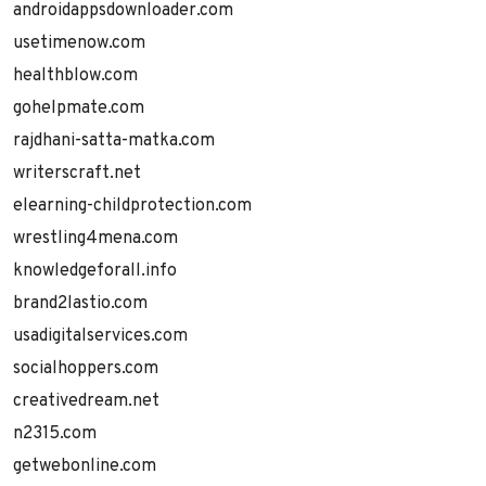
androidappsdownloader.com
usetimenow.com
healthblow.com
gohelpmate.com
rajdhani-satta-matka.com
writerscraft.net
elearning-childprotection.com
wrestling4mena.com
knowledgeforall.info
brand2lastio.com
usadigitalservices.com
socialhoppers.com
creativedream.net
n2315.com
getwebonline.com