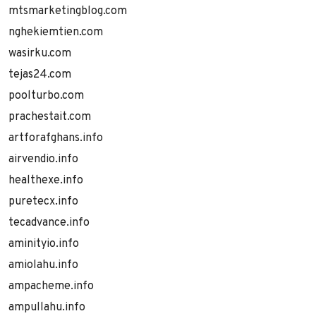
mtsmarketingblog.com
nghekiemtien.com
wasirku.com
tejas24.com
poolturbo.com
prachestait.com
artforafghans.info
airvendio.info
healthexe.info
puretecx.info
tecadvance.info
aminityio.info
amiolahu.info
ampacheme.info
ampullahu.info