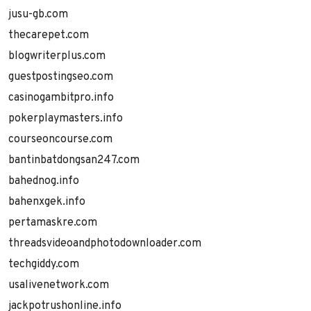
jusu-gb.com
thecarepet.com
blogwriterplus.com
guestpostingseo.com
casinogambitpro.info
pokerplaymasters.info
courseoncourse.com
bantinbatdongsan247.com
bahednog.info
bahenxgek.info
pertamaskre.com
threadsvideoandphotodownloader.com
techgiddy.com
usalivenetwork.com
jackpotrushonline.info