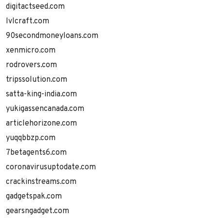
digitactseed.com
lvlcraft.com
90secondmoneyloans.com
xenmicro.com
rodrovers.com
tripssolution.com
satta-king-india.com
yukigassencanada.com
articlehorizone.com
yuqqbbzp.com
7betagents6.com
coronavirusuptodate.com
crackinstreams.com
gadgetspak.com
gearsngadget.com