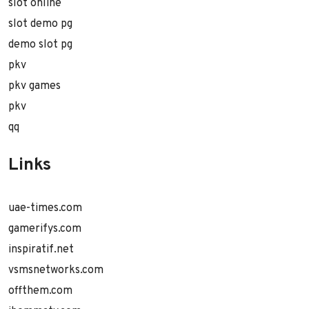
slot online
slot demo pg
demo slot pg
pkv
pkv games
pkv
qq
Links
uae-times.com
gamerifys.com
inspiratif.net
vsmsnetworks.com
offthem.com