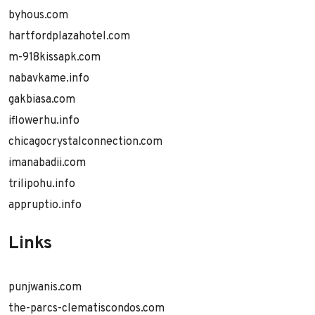
byhous.com
hartfordplazahotel.com
m-918kissapk.com
nabavkame.info
gakbiasa.com
iflowerhu.info
chicagocrystalconnection.com
imanabadii.com
trilipohu.info
appruptio.info
Links
punjwanis.com
the-parcs-clematiscondos.com