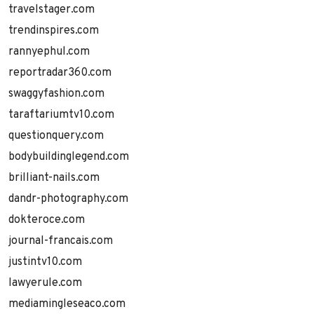
travelstager.com
trendinspires.com
rannyephul.com
reportradar360.com
swaggyfashion.com
taraftariumtv10.com
questionquery.com
bodybuildinglegend.com
brilliant-nails.com
dandr-photography.com
dokteroce.com
journal-francais.com
justintv10.com
lawyerule.com
mediamingleseaco.com