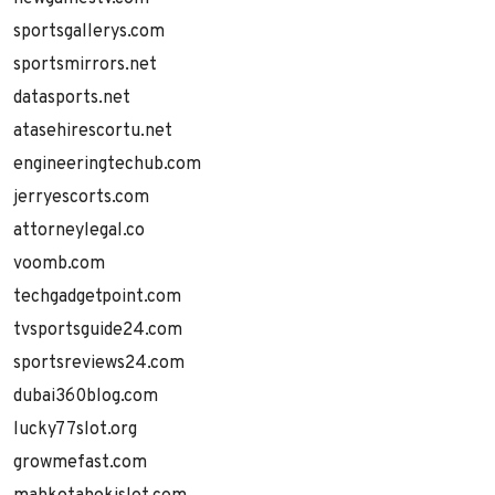
sportsgallerys.com
sportsmirrors.net
datasports.net
atasehirescortu.net
engineeringtechub.com
jerryescorts.com
attorneylegal.co
voomb.com
techgadgetpoint.com
tvsportsguide24.com
sportsreviews24.com
dubai360blog.com
lucky77slot.org
growmefast.com