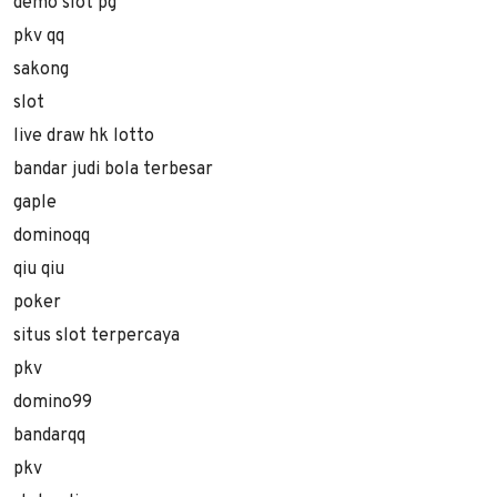
demo slot pg
pkv qq
sakong
slot
live draw hk lotto
bandar judi bola terbesar
gaple
dominoqq
qiu qiu
poker
situs slot terpercaya
pkv
domino99
bandarqq
pkv