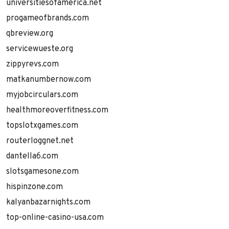
universitiesofamerica.net
progameofbrands.com
qbreview.org
servicewueste.org
zippyrevs.com
matkanumbernow.com
myjobcirculars.com
healthmoreoverfitness.com
topslotxgames.com
routerloggnet.net
dantella6.com
slotsgamesone.com
hispinzone.com
kalyanbazarnights.com
top-online-casino-usa.com