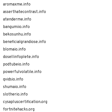
aromaxme.info
asserthatecontrast.info
atenderme.info
bangumiio.info
bekosunhu.info
beneficialgrandiose.info
blomaio.info
dosellinfoplete.info
podtubeio.info
powerfulvolatile.info
qvidsio.info
shumaio.info
slotherio.info
cysapluscertification.org
fortnitehacks.org