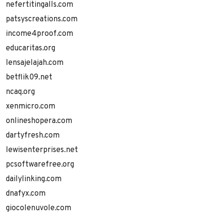
nefertitingalls.com
patsyscreations.com
income4proof.com
educaritas.org
lensajelajah.com
betflik09.net
ncaq.org
xenmicro.com
onlineshopera.com
dartyfresh.com
lewisenterprises.net
pcsoftwarefree.org
dailylinking.com
dnafyx.com
giocolenuvole.com