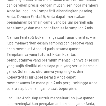
memungkinkan Anda melakukan manuver kompleks
dan gerakan presisi dengan mudah, sehingga memberi
Anda keunggulan kompetitif dibandingkan pesaing
Anda. Dengan Fanta55, Anda dapat merasakan
pengalaman bermain game yang belum pernah ada
sebelumnya dan meningkatkan keterampilan Anda.
Namun Fanta55 bukan hanya soal fungsionalitas – ia
juga menawarkan desain ramping dan bergaya yang
akan membuat Anda iri pada sesama gamer.
Tampilannya yang futuristik dan kualitas
pembuatannya yang premium menjadikannya aksesori
yang wajib dimiliki oleh siapa pun yang serius bermain
game. Selain itu, ukurannya yang ringkas dan
konektivitas nirkabel berarti Anda dapat
membawanya ke mana pun Anda pergi, sehingga Anda
selalu siap bermain game saat bepergian.
Jadi, jika Anda siap untuk mengeluarkan jiwa gamer
dan meningkatkan pengalaman bermain game Anda,