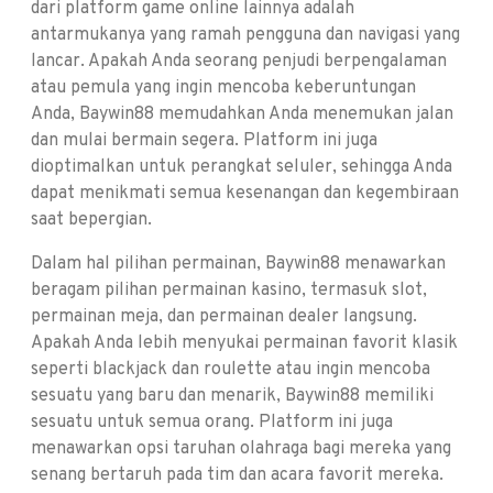
dari platform game online lainnya adalah
antarmukanya yang ramah pengguna dan navigasi yang
lancar. Apakah Anda seorang penjudi berpengalaman
atau pemula yang ingin mencoba keberuntungan
Anda, Baywin88 memudahkan Anda menemukan jalan
dan mulai bermain segera. Platform ini juga
dioptimalkan untuk perangkat seluler, sehingga Anda
dapat menikmati semua kesenangan dan kegembiraan
saat bepergian.
Dalam hal pilihan permainan, Baywin88 menawarkan
beragam pilihan permainan kasino, termasuk slot,
permainan meja, dan permainan dealer langsung.
Apakah Anda lebih menyukai permainan favorit klasik
seperti blackjack dan roulette atau ingin mencoba
sesuatu yang baru dan menarik, Baywin88 memiliki
sesuatu untuk semua orang. Platform ini juga
menawarkan opsi taruhan olahraga bagi mereka yang
senang bertaruh pada tim dan acara favorit mereka.