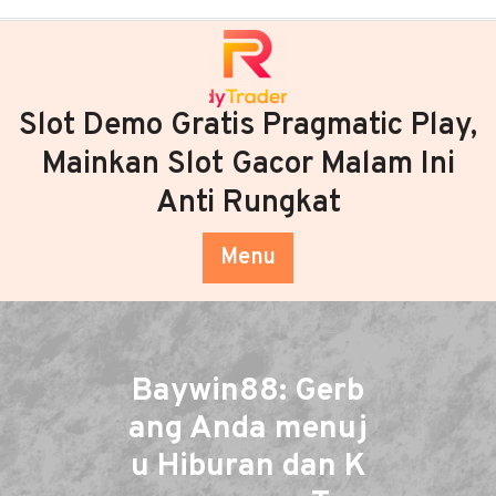
Skip
to
content
Slot Demo Gratis Pragmatic Play,
Mainkan Slot Gacor Malam Ini
Anti Rungkat
Menu
Baywin88: Gerb
ang Anda menuj
u Hiburan dan K