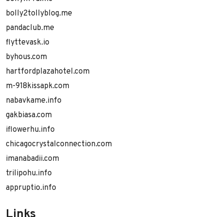
bolly2tollyblog.me
pandaclub.me
flyttevask.io
byhous.com
hartfordplazahotel.com
m-918kissapk.com
nabavkame.info
gakbiasa.com
iflowerhu.info
chicagocrystalconnection.com
imanabadii.com
trilipohu.info
appruptio.info
Links