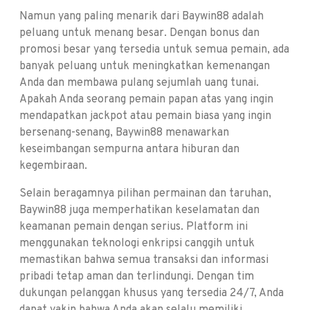
Namun yang paling menarik dari Baywin88 adalah
peluang untuk menang besar. Dengan bonus dan
promosi besar yang tersedia untuk semua pemain, ada
banyak peluang untuk meningkatkan kemenangan
Anda dan membawa pulang sejumlah uang tunai.
Apakah Anda seorang pemain papan atas yang ingin
mendapatkan jackpot atau pemain biasa yang ingin
bersenang-senang, Baywin88 menawarkan
keseimbangan sempurna antara hiburan dan
kegembiraan.
Selain beragamnya pilihan permainan dan taruhan,
Baywin88 juga memperhatikan keselamatan dan
keamanan pemain dengan serius. Platform ini
menggunakan teknologi enkripsi canggih untuk
memastikan bahwa semua transaksi dan informasi
pribadi tetap aman dan terlindungi. Dengan tim
dukungan pelanggan khusus yang tersedia 24/7, Anda