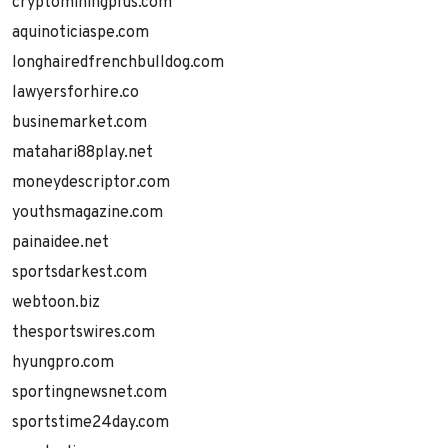
cryptominingplus.com
aquinoticiaspe.com
longhairedfrenchbulldog.com
lawyersforhire.co
businemarket.com
matahari88play.net
moneydescriptor.com
youthsmagazine.com
painaidee.net
sportsdarkest.com
webtoon.biz
thesportswires.com
hyungpro.com
sportingnewsnet.com
sportstime24day.com