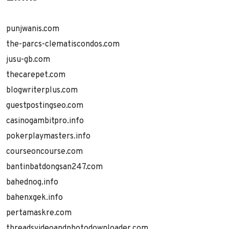
punjwanis.com
the-parcs-clematiscondos.com
jusu-gb.com
thecarepet.com
blogwriterplus.com
guestpostingseo.com
casinogambitpro.info
pokerplaymasters.info
courseoncourse.com
bantinbatdongsan247.com
bahednog.info
bahenxgek.info
pertamaskre.com
threadsvideoandphotodownloader.com