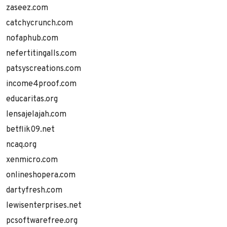
zaseez.com
catchycrunch.com
nofaphub.com
nefertitingalls.com
patsyscreations.com
income4proof.com
educaritas.org
lensajelajah.com
betflik09.net
ncaq.org
xenmicro.com
onlineshopera.com
dartyfresh.com
lewisenterprises.net
pcsoftwarefree.org