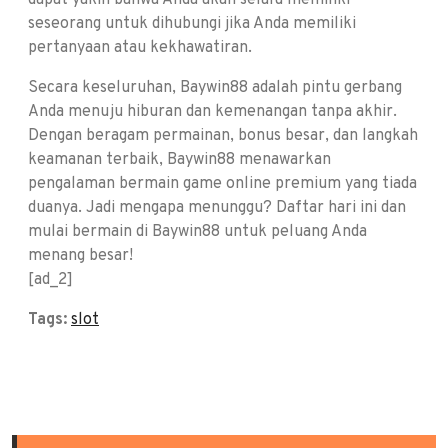
dapat yakin bahwa Anda akan selalu memiliki
seseorang untuk dihubungi jika Anda memiliki
pertanyaan atau kekhawatiran.
Secara keseluruhan, Baywin88 adalah pintu gerbang
Anda menuju hiburan dan kemenangan tanpa akhir.
Dengan beragam permainan, bonus besar, dan langkah
keamanan terbaik, Baywin88 menawarkan
pengalaman bermain game online premium yang tiada
duanya. Jadi mengapa menunggu? Daftar hari ini dan
mulai bermain di Baywin88 untuk peluang Anda
menang besar!
[ad_2]
Tags:
slot