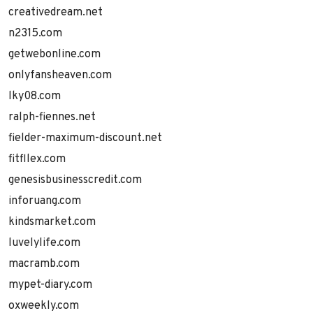
creativedream.net
n2315.com
getwebonline.com
onlyfansheaven.com
lky08.com
ralph-fiennes.net
fielder-maximum-discount.net
fitfllex.com
genesisbusinesscredit.com
inforuang.com
kindsmarket.com
luvelylife.com
macramb.com
mypet-diary.com
oxweekly.com