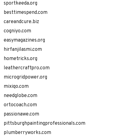
sportkeeda.org
besttimespend.com
careandcure.biz
cogniyo.com
easymagazines.org
hirfanjilasmi.com
hometricks.org
leathercraftpro.com
microgridpower.org
mixiqo.com
needglobe.com
ortocoach.com
passionawe.com
pittsburghpaintingprofessionals.com
plumberryworks.com