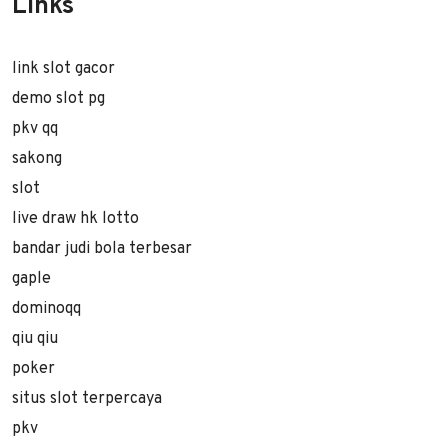
Links
link slot gacor
demo slot pg
pkv qq
sakong
slot
live draw hk lotto
bandar judi bola terbesar
gaple
dominoqq
qiu qiu
poker
situs slot terpercaya
pkv