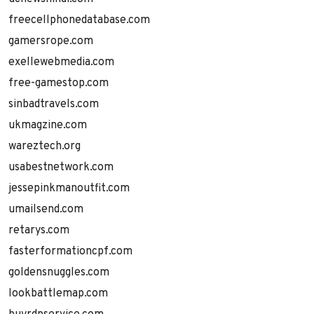
freecellphonedatabase.com
gamersrope.com
exellewebmedia.com
free-gamestop.com
sinbadtravels.com
ukmagzine.com
wareztech.org
usabestnetwork.com
jessepinkmanoutfit.com
umailsend.com
retarys.com
fasterformationcpf.com
goldensnuggles.com
lookbattlemap.com