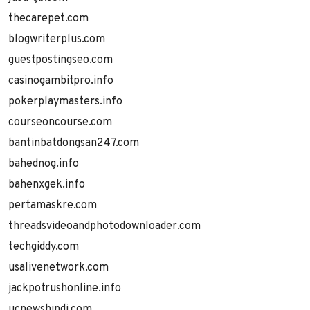
thecarepet.com
blogwriterplus.com
guestpostingseo.com
casinogambitpro.info
pokerplaymasters.info
courseoncourse.com
bantinbatdongsan247.com
bahednog.info
bahenxgek.info
pertamaskre.com
threadsvideoandphotodownloader.com
techgiddy.com
usalivenetwork.com
jackpotrushonline.info
ucnewshindi.com