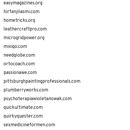
easymagazines.org
hirfanjilasmi.com
hometricks.org
leathercraftpro.com
microgridpower.org
mixiqo.com
needglobe.com
ortocoach.com
passionawe.com
pittsburghpaintingprofessionals.com
plumberryworks.com
psychoterapiawioletanowak.com
quickultimate.com
quirkyquester.com
sexmedicineformen.com