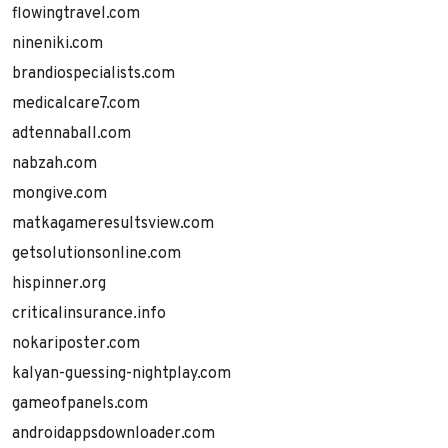
flowingtravel.com
nineniki.com
brandiospecialists.com
medicalcare7.com
adtennaball.com
nabzah.com
mongive.com
matkagameresultsview.com
getsolutionsonline.com
hispinner.org
criticalinsurance.info
nokariposter.com
kalyan-guessing-nightplay.com
gameofpanels.com
androidappsdownloader.com