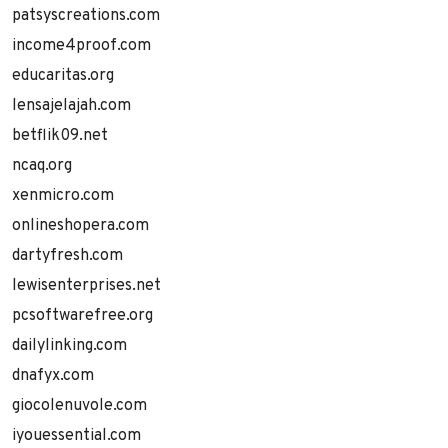
patsyscreations.com
income4proof.com
educaritas.org
lensajelajah.com
betflik09.net
ncaq.org
xenmicro.com
onlineshopera.com
dartyfresh.com
lewisenterprises.net
pcsoftwarefree.org
dailylinking.com
dnafyx.com
giocolenuvole.com
iyouessential.com