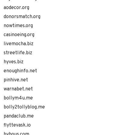
aodecor.org
donorsmatch.org
nowtimes.org
casinoeing.org
livemocha.biz
streetlife.biz
hyves.biz
enoughinfo.net
pinhive.net
warnabet.net
bollym4u.me
bolly2tollyblog.me
pandaclub.me
flyttevask.io
byhous.com