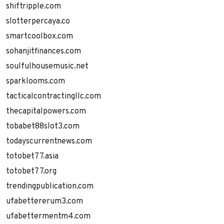
shiftripple.com
slotterpercaya.co
smartcoolbox.com
sohanjitfinances.com
soulfulhousemusic.net
sparklooms.com
tacticalcontractingllc.com
thecapitalpowers.com
tobabet88slot3.com
todayscurrentnews.com
totobet77.asia
totobet77.org
trendingpublication.com
ufabettererum3.com
ufabettermentm4.com