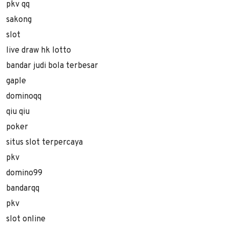
pkv qq
sakong
slot
live draw hk lotto
bandar judi bola terbesar
gaple
dominoqq
qiu qiu
poker
situs slot terpercaya
pkv
domino99
bandarqq
pkv
slot online