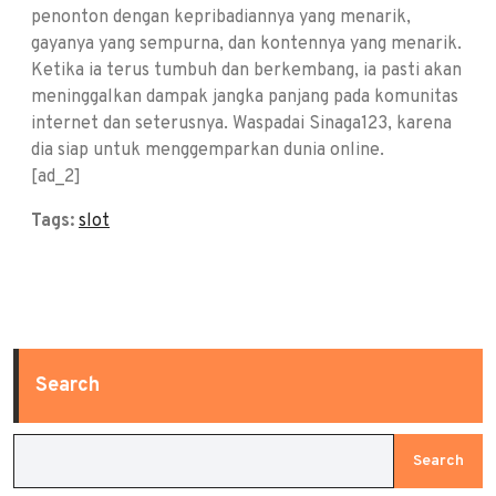
penonton dengan kepribadiannya yang menarik,
gayanya yang sempurna, dan kontennya yang menarik.
Ketika ia terus tumbuh dan berkembang, ia pasti akan
meninggalkan dampak jangka panjang pada komunitas
internet dan seterusnya. Waspadai Sinaga123, karena
dia siap untuk menggemparkan dunia online.
[ad_2]
Tags:
slot
Search
Search