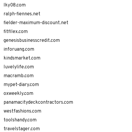
lky08.com
ralph-fiennes.net
fielder-maximum-discount.net
fitfllex.com
genesisbusinesscredit.com
inforuang.com
kindsmarket.com
luvelylife.com
macramb.com
mypet-diary.com
oxweekly.com
panamacitydeckcontractors.com
westfashions.com
toolshandy.com
travelstager.com