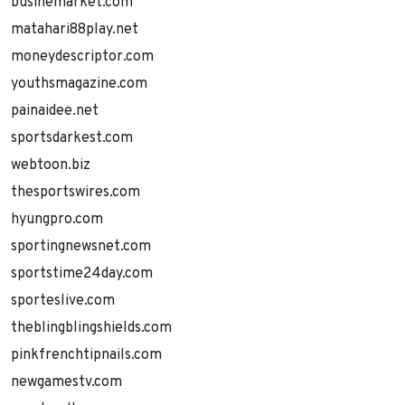
businemarket.com
matahari88play.net
moneydescriptor.com
youthsmagazine.com
painaidee.net
sportsdarkest.com
webtoon.biz
thesportswires.com
hyungpro.com
sportingnewsnet.com
sportstime24day.com
sporteslive.com
theblingblingshields.com
pinkfrenchtipnails.com
newgamestv.com