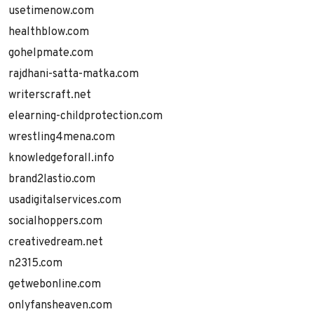
usetimenow.com
healthblow.com
gohelpmate.com
rajdhani-satta-matka.com
writerscraft.net
elearning-childprotection.com
wrestling4mena.com
knowledgeforall.info
brand2lastio.com
usadigitalservices.com
socialhoppers.com
creativedream.net
n2315.com
getwebonline.com
onlyfansheaven.com