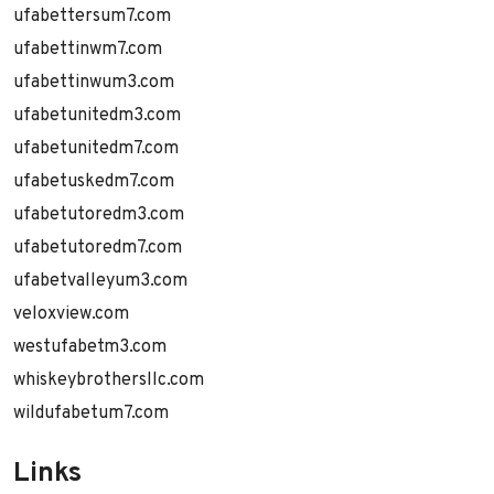
ufabettersum7.com
ufabettinwm7.com
ufabettinwum3.com
ufabetunitedm3.com
ufabetunitedm7.com
ufabetuskedm7.com
ufabetutoredm3.com
ufabetutoredm7.com
ufabetvalleyum3.com
veloxview.com
westufabetm3.com
whiskeybrothersllc.com
wildufabetum7.com
Links