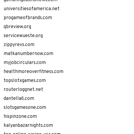
gamblingcasinonews.com
universitiesofamerica.net
progameofbrands.com
qbreview.org
servicewueste.org
zippyrevs.com
matkanumbernow.com
myjobcirculars.com
healthmoreoverfitness.com
topslotxgames.com
routerloggnet.net
dantella6.com
slotsgamesone.com
hispinzone.com
kalyanbazarnights.com