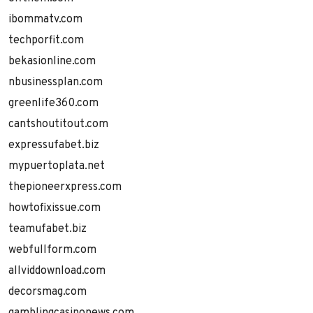
ibommatv.com
techporfit.com
bekasionline.com
nbusinessplan.com
greenlife360.com
cantshoutitout.com
expressufabet.biz
mypuertoplata.net
thepioneerxpress.com
howtofixissue.com
teamufabet.biz
webfullform.com
allviddownload.com
decorsmag.com