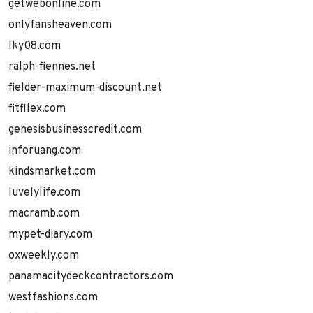
getwebonline.com
onlyfansheaven.com
lky08.com
ralph-fiennes.net
fielder-maximum-discount.net
fitfllex.com
genesisbusinesscredit.com
inforuang.com
kindsmarket.com
luvelylife.com
macramb.com
mypet-diary.com
oxweekly.com
panamacitydeckcontractors.com
westfashions.com