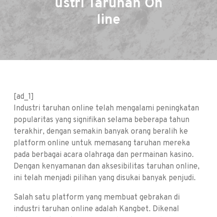
ustri Taruhan On
line
[ad_1]
Industri taruhan online telah mengalami peningkatan
popularitas yang signifikan selama beberapa tahun
terakhir, dengan semakin banyak orang beralih ke
platform online untuk memasang taruhan mereka
pada berbagai acara olahraga dan permainan kasino.
Dengan kenyamanan dan aksesibilitas taruhan online,
ini telah menjadi pilihan yang disukai banyak penjudi.
Salah satu platform yang membuat gebrakan di
industri taruhan online adalah Kangbet. Dikenal