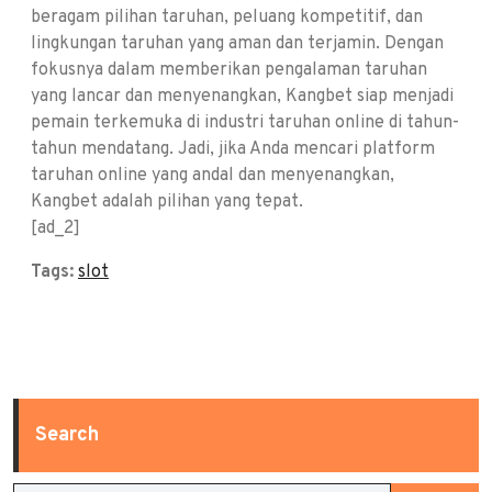
beragam pilihan taruhan, peluang kompetitif, dan
lingkungan taruhan yang aman dan terjamin. Dengan
fokusnya dalam memberikan pengalaman taruhan
yang lancar dan menyenangkan, Kangbet siap menjadi
pemain terkemuka di industri taruhan online di tahun-
tahun mendatang. Jadi, jika Anda mencari platform
taruhan online yang andal dan menyenangkan,
Kangbet adalah pilihan yang tepat.
[ad_2]
Tags:
slot
Search