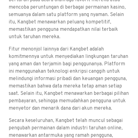
bertaruh pada acara olahraga favorit mereka atau
mencoba peruntungan di berbagai permainan kasino,
semuanya dalam satu platform yang nyaman. Selain
itu, Kangbet menawarkan peluang kompetitif,
memastikan pengguna mendapatkan nilai terbaik
untuk taruhan mereka.
Fitur menonjol lainnya dari Kangbet adalah
komitmennya untuk menyediakan lingkungan taruhan
yang aman dan terjamin bagi penggunanya. Platform
ini menggunakan teknologi enkripsi canggih untuk
melindungi informasi pribadi dan keuangan pengguna,
memastikan bahwa data mereka tetap aman setiap
saat. Selain itu, Kangbet menawarkan berbagai pilihan
pembayaran, sehingga memudahkan pengguna untuk
menyetor dan menarik dana dari akun mereka.
Secara keseluruhan, Kangbet telah muncul sebagai
pengubah permainan dalam industri taruhan online,
menawarkan antarmuka yang ramah pengguna,