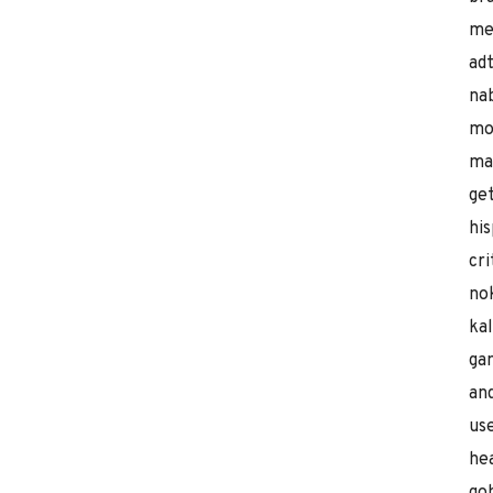
me
ad
na
mo
ma
ge
his
cri
no
ka
ga
an
us
he