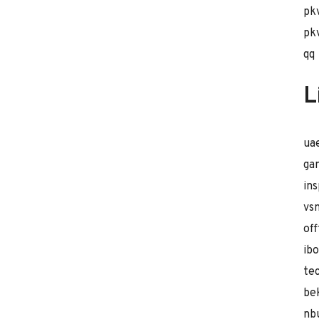
pk
pk
qq
L
ua
ga
ins
vs
of
ib
te
be
nb