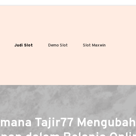
Judi Slot
Demo Slot
Slot Maxwin
mana Tajir77 Menguba