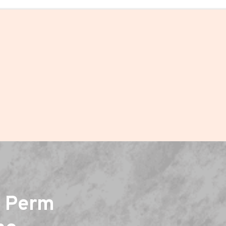
h Perm