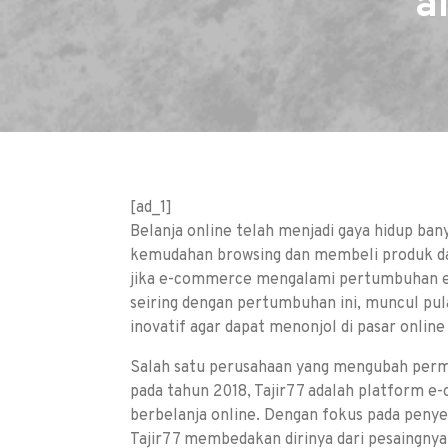
a
[ad_1]
Belanja online telah menjadi gaya hidup bany
kemudahan browsing dan membeli produk da
jika e-commerce mengalami pertumbuhan ek
seiring dengan pertumbuhan ini, muncul pul
inovatif agar dapat menonjol di pasar online
Salah satu perusahaan yang mengubah permai
pada tahun 2018, Tajir77 adalah platform 
berbelanja online. Dengan fokus pada peny
Tajir77 membedakan dirinya dari pesaingn