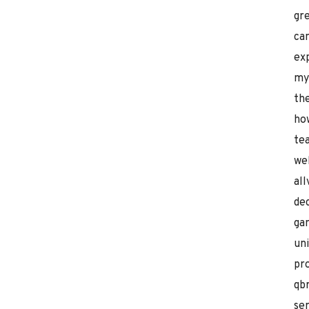
gr
ca
ex
my
th
ho
te
we
al
de
ga
un
pr
qb
se