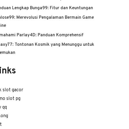
nduan Lengkap Bunga99: Fitur dan Keuntungan
nlose99: Merevolusi Pengalaman Bermain Game
ine
mahami Parlay4D: Panduan Komprehensif
laxy77: Tontonan Kosmik yang Menunggu untuk
temukan
inks
k slot gacor
mo slot pg
v qq
kong
t