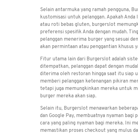
Selain antarmuka yang ramah pengguna, Bur
kustomisasi untuk pelanggan. Apakah Anda l
atau roti bebas gluten, burgerslot memun
preferensi spesifik Anda dengan mudah. Tin
pelanggan menerima burger yang sesuai de
akan permintaan atau penggantian khusus y
Fitur utama lain dari Burgerslot adalah si
ditempatkan, pelanggan dapat dengan mudah
diterima oleh restoran hingga saat itu siap 
memberi pelanggan ketenangan pikiran men
tetapi juga memungkinkan mereka untuk me
burger mereka akan siap.
Selain itu, Burgerslot menawarkan beberapa
dan Google Pay, membuatnya nyaman bagi 
cara yang paling nyaman bagi mereka. Ini m
memastikan proses checkout yang mulus d