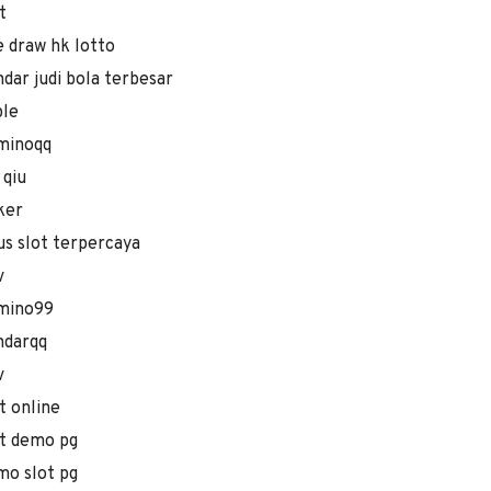
t
e draw hk lotto
dar judi bola terbesar
ple
minoqq
 qiu
ker
us slot terpercaya
v
mino99
ndarqq
v
t online
ot demo pg
mo slot pg