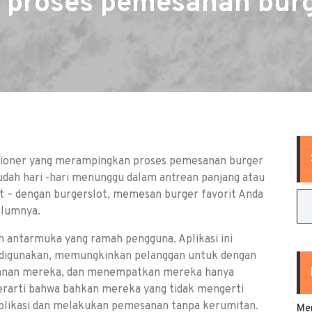
 proses pemesanan bur
lusioner yang merampingkan proses pemesanan burger
udah hari -hari menunggu dalam antrean panjang atau
t – dengan burgerslot, memesan burger favorit Anda
elumnya.
ah antarmuka yang ramah pengguna. Aplikasi ini
h digunakan, memungkinkan pelanggan untuk dengan
sanan mereka, dan menempatkan mereka hanya
berarti bahwa bahkan mereka yang tidak mengerti
plikasi dan melakukan pemesanan tanpa kerumitan.
Men