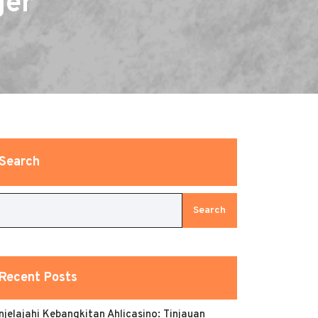
ger
Search
Search
Recent Posts
jelajahi Kebangkitan Ahlicasino: Tinjauan