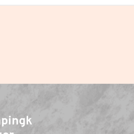
mpingk