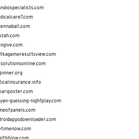
andiospecialists.com
dicalcare7.com
tennaball.com
bzah.com
ngive.com
tkagameresultsview.com
tsolutionsonline.com
pinner.org
ticalinsurance.info
kariposter.com
lyan-guessing-nightplay.com
meofpanels.com
droidappsdownloader.com
etimenow.com
althblow.com