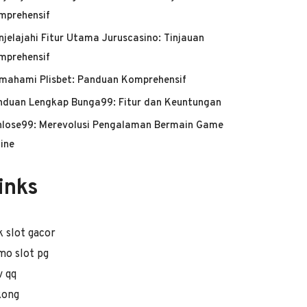
mprehensif
jelajahi Fitur Utama Juruscasino: Tinjauan
mprehensif
mahami Plisbet: Panduan Komprehensif
nduan Lengkap Bunga99: Fitur dan Keuntungan
nlose99: Merevolusi Pengalaman Bermain Game
ine
inks
k slot gacor
mo slot pg
v qq
kong