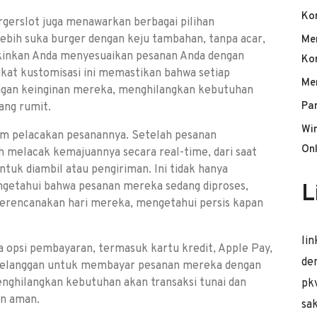
Ko
gerslot juga menawarkan berbagai pilihan
ebih suka burger dengan keju tambahan, tanpa acar,
Men
gkinkan Anda menyesuaikan pesanan Anda dengan
Ko
gkat kustomisasi ini memastikan bahwa setiap
Me
ngan keinginan mereka, menghilangkan kebutuhan
Pa
ang rumit.
Wi
stem pelacakan pesanannya. Setelah pesanan
Onl
 melacak kemajuannya secara real-time, dari saat
untuk diambil atau pengiriman. Ini tidak hanya
getahui bahwa pesanan mereka sedang diproses,
L
rencanakan hari mereka, mengetahui persis kapan
lin
 opsi pembayaran, termasuk kartu kredit, Apple Pay,
de
pelanggan untuk membayar pesanan mereka dengan
enghilangkan kebutuhan akan transaksi tunai dan
pk
an aman.
sa