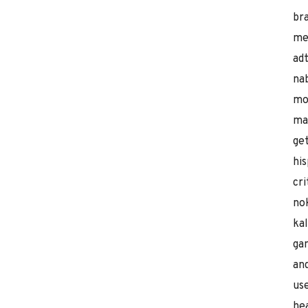
br
me
ad
na
mo
ma
ge
his
cri
no
ka
ga
an
us
he