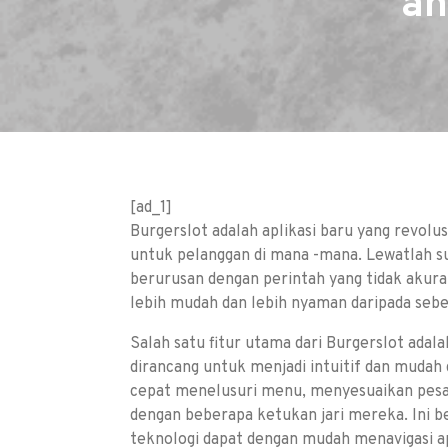
an
[ad_1]
Burgerslot adalah aplikasi baru yang revo
untuk pelanggan di mana -mana. Lewatlah s
berurusan dengan perintah yang tidak akura
lebih mudah dan lebih nyaman daripada seb
Salah satu fitur utama dari Burgerslot adal
dirancang untuk menjadi intuitif dan muda
cepat menelusuri menu, menyesuaikan pe
dengan beberapa ketukan jari mereka. Ini 
teknologi dapat dengan mudah menavigasi a