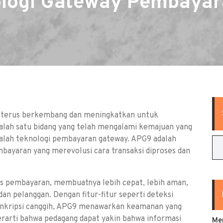
logi Gateway Pembaya
ogi terus berkembang dan meningkatkan untuk
lah satu bidang yang telah mengalami kemajuan yang
dalah teknologi pembayaran gateway. APG9 adalah
mbayaran yang merevolusi cara transaksi diproses dan
 pembayaran, membuatnya lebih cepat, lebih aman,
an pelanggan. Dengan fitur-fitur seperti deteksi
k enkripsi canggih, APG9 menawarkan keamanan yang
 berarti bahwa pedagang dapat yakin bahwa informasi
Me