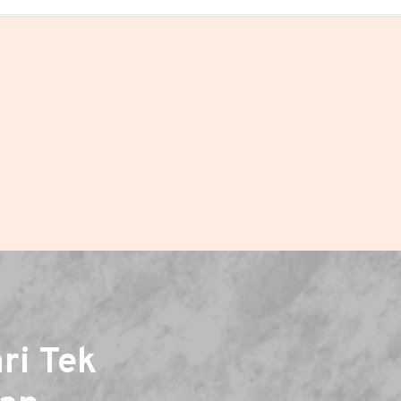
ri Tek