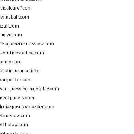
dicalcare7.com
tennaball.com
bzah.com
ngive.com
tkagameresultsview.com
tsolutionsonline.com
pinner.org
ticalinsurance.info
kariposter.com
lyan-guessing-nightplay.com
meofpanels.com
droidappsdownloader.com
etimenow.com
althblow.com