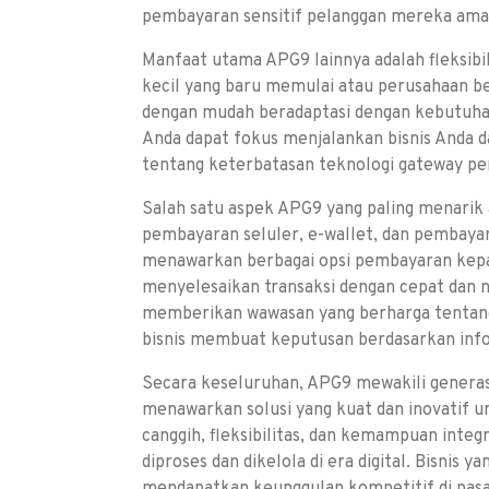
pembayaran sensitif pelanggan mereka aman
Manfaat utama APG9 lainnya adalah fleksibili
kecil yang baru memulai atau perusahaan be
dengan mudah beradaptasi dengan kebutuhan
Anda dapat fokus menjalankan bisnis Anda d
tentang keterbatasan teknologi gateway p
Salah satu aspek APG9 yang paling menarik a
pembayaran seluler, e-wallet, dan pembaya
menawarkan berbagai opsi pembayaran ke
menyelesaikan transaksi dengan cepat dan ny
memberikan wawasan yang berharga tentang
bisnis membuat keputusan berdasarkan inf
Secara keseluruhan, APG9 mewakili generas
menawarkan solusi yang kuat dan inovatif u
canggih, fleksibilitas, dan kemampuan integ
diproses dan dikelola di era digital. Bisnis