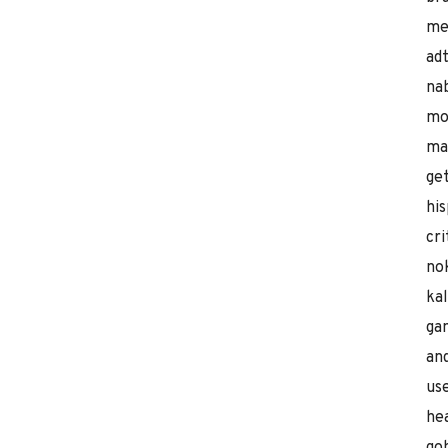
me
ad
na
mo
ma
ge
his
cri
no
ka
ga
an
us
he