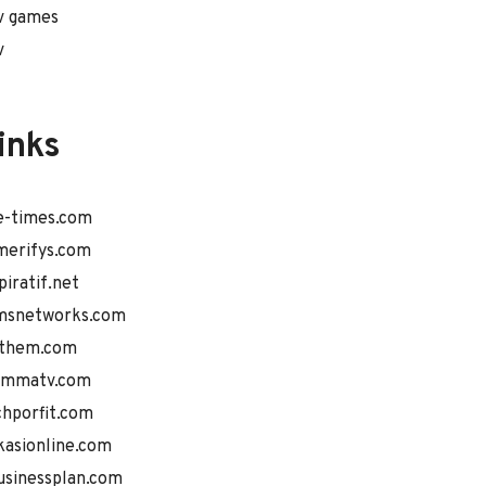
v games
v
inks
e-times.com
merifys.com
piratif.net
msnetworks.com
fthem.com
ommatv.com
chporfit.com
kasionline.com
usinessplan.com