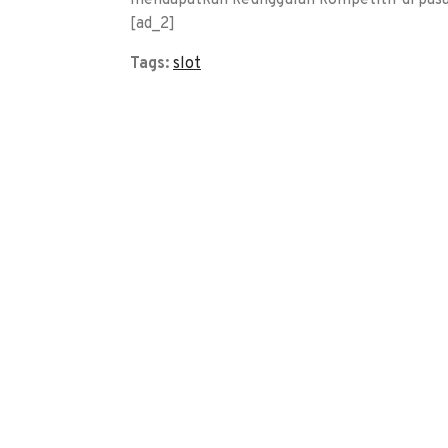
mendapatkan keunggulan kompetitif di pasar
[ad_2]
Tags:
slot