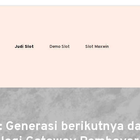
Judi Slot
Demo Slot
Slot Maxwin
 Generasi berikutnya da