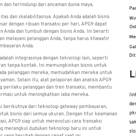
 dan terlindungi dari ancaman dunia maya.
Pa
tas dan skalabilitasnya. Apakah Anda adalah bisnis
Wi
sar dengan ribuan transaksi per hari, APG9 dapat
Onl
 Anda dan tumbuh dengan bisnis Anda. Ini berarti
Me
an melayani pelanggan Anda, tanpa harus khawatir
embayaran Anda.
Ga
Di
dalah integrasinya dengan teknologi lain, seperti
ran tanpa kontak. Ini memungkinkan bisnis untuk
L
pada pelanggan mereka, memudahkan mereka untuk
aman. Selain itu, alat pelaporan dan analisis APG9
 perilaku pelanggan dan tren transaksi, membantu
ormasi untuk meningkatkan laba mereka.
lin
de
i berikutnya dari teknologi gateway pembayaran,
pk
ntuk bisnis dari semua ukuran. Dengan fitur keamanan
rasi, APG9 siap untuk merevolusi cara transaksi
sa
 yang merangkul dudukan teknologi baru ini untuk
slo