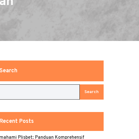
ran
Search
Search
Recent Posts
mahami Plisbet: Panduan Komprehensif