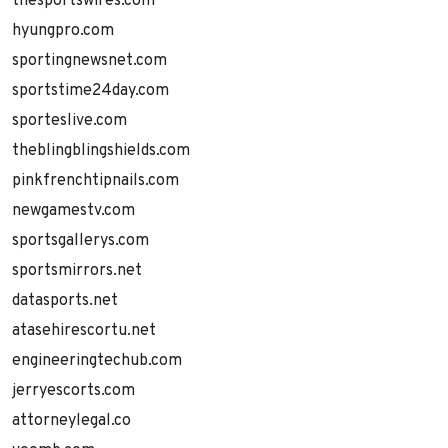
thesportswires.com
hyungpro.com
sportingnewsnet.com
sportstime24day.com
sporteslive.com
theblingblingshields.com
pinkfrenchtipnails.com
newgamestv.com
sportsgallerys.com
sportsmirrors.net
datasports.net
atasehirescortu.net
engineeringtechub.com
jerryescorts.com
attorneylegal.co