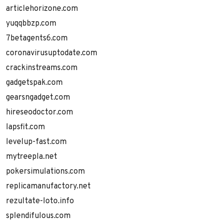
articlehorizone.com
yuqqbbzp.com
7betagents6.com
coronavirusuptodate.com
crackinstreams.com
gadgetspak.com
gearsngadget.com
hireseodoctor.com
lapsfit.com
levelup-fast.com
mytreepla.net
pokersimulations.com
replicamanufactory.net
rezultate-loto.info
splendifulous.com