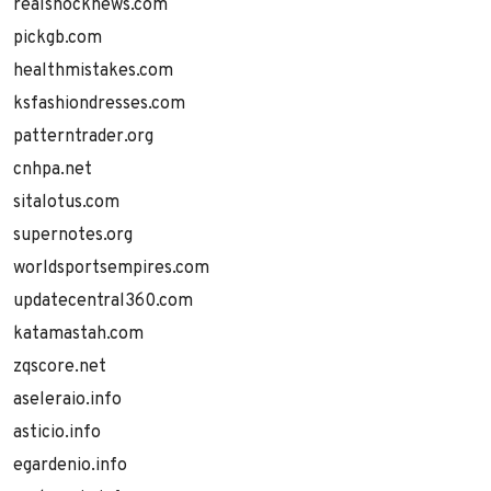
realshocknews.com
pickgb.com
healthmistakes.com
ksfashiondresses.com
patterntrader.org
cnhpa.net
sitalotus.com
supernotes.org
worldsportsempires.com
updatecentral360.com
katamastah.com
zqscore.net
aseleraio.info
asticio.info
egardenio.info