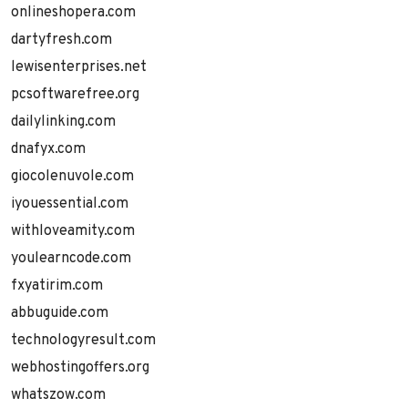
onlineshopera.com
dartyfresh.com
lewisenterprises.net
pcsoftwarefree.org
dailylinking.com
dnafyx.com
giocolenuvole.com
iyouessential.com
withloveamity.com
youlearncode.com
fxyatirim.com
abbuguide.com
technologyresult.com
webhostingoffers.org
whatszow.com