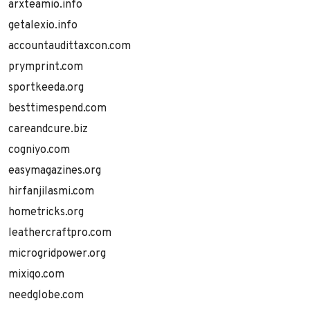
arxteamio.info
getalexio.info
accountaudittaxcon.com
prymprint.com
sportkeeda.org
besttimespend.com
careandcure.biz
cogniyo.com
easymagazines.org
hirfanjilasmi.com
hometricks.org
leathercraftpro.com
microgridpower.org
mixiqo.com
needglobe.com