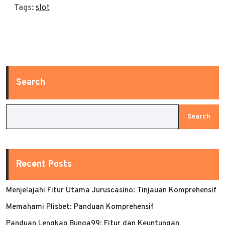
Tags:
slot
Search
Search
Recent Posts
Menjelajahi Fitur Utama Juruscasino: Tinjauan Komprehensif
Memahami Plisbet: Panduan Komprehensif
Panduan Lengkap Bunga99: Fitur dan Keuntungan