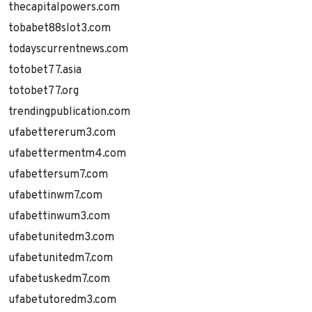
thecapitalpowers.com
tobabet88slot3.com
todayscurrentnews.com
totobet77.asia
totobet77.org
trendingpublication.com
ufabettererum3.com
ufabettermentm4.com
ufabettersum7.com
ufabettinwm7.com
ufabettinwum3.com
ufabetunitedm3.com
ufabetunitedm7.com
ufabetuskedm7.com
ufabetutoredm3.com