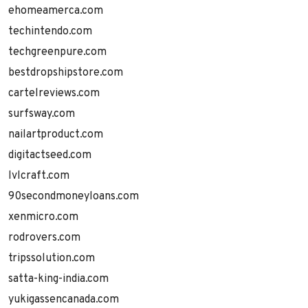
ehomeamerca.com
techintendo.com
techgreenpure.com
bestdropshipstore.com
cartelreviews.com
surfsway.com
nailartproduct.com
digitactseed.com
lvlcraft.com
90secondmoneyloans.com
xenmicro.com
rodrovers.com
tripssolution.com
satta-king-india.com
yukigassencanada.com